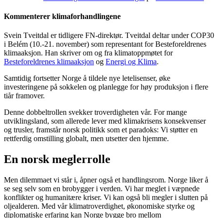
Kommenterer klimaforhandlingene
Svein Tveitdal er tidligere FN-direktør. Tveitdal deltar under COP30
i Belém (10.-21. november) som representant for Besteforeldrenes
klimaaksjon. Han skriver om og fra klimatoppmøtet for
Besteforeldrenes klimaaksjon
og
Energi og Klima
.
Samtidig fortsetter Norge å tildele nye letelisenser, øke
investeringene på sokkelen og planlegge for høy produksjon i flere
tiår framover.
Denne dobbeltrollen svekker troverdigheten vår. For mange
utviklingsland, som allerede lever med klimakrisens konsekvenser
og trusler, framstår norsk politikk som et paradoks: Vi støtter en
rettferdig omstilling globalt, men utsetter den hjemme.
En norsk meglerrolle
Men dilemmaet vi står i, åpner også et handlingsrom. Norge liker å
se seg selv som en brobygger i verden. Vi har meglet i væpnede
konflikter og humanitære kriser. Vi kan også bli megler i slutten på
oljealderen. Med vår klimatroverdighet, økonomiske styrke og
diplomatiske erfaring kan Norge bygge bro mellom