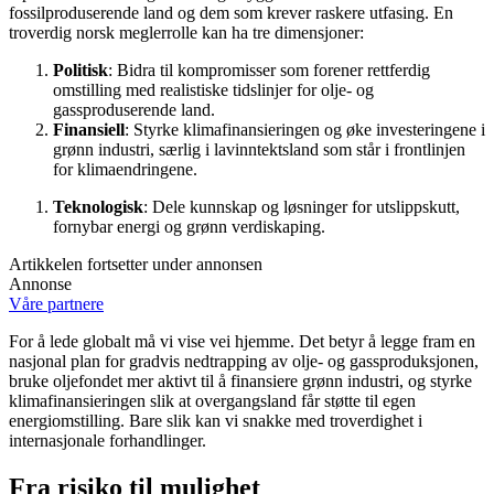
fossilproduserende land og dem som krever raskere utfasing. En
troverdig norsk meglerrolle kan ha tre dimensjoner:
Politisk
: Bidra til kompromisser som forener rettferdig
omstilling med realistiske tidslinjer for olje- og
gassproduserende land.
Finansiell
: Styrke klimafinansieringen og øke investeringene i
grønn industri, særlig i lavinntektsland som står i frontlinjen
for klimaendringene.
Teknologisk
: Dele kunnskap og løsninger for utslippskutt,
fornybar energi og grønn verdiskaping.
Artikkelen fortsetter under annonsen
Annonse
Våre partnere
For å lede globalt må vi vise vei hjemme. Det betyr å legge fram en
nasjonal plan for gradvis nedtrapping av olje- og gassproduksjonen,
bruke oljefondet mer aktivt til å finansiere grønn industri, og styrke
klimafinansieringen slik at overgangsland får støtte til egen
energiomstilling. Bare slik kan vi snakke med troverdighet i
internasjonale forhandlinger.
Fra risiko til mulighet