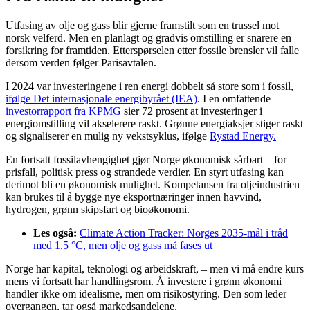
Utfasing av olje og gass blir gjerne framstilt som en trussel mot
norsk velferd. Men en planlagt og gradvis omstilling er snarere en
forsikring for framtiden. Etterspørselen etter fossile brensler vil falle
dersom verden følger Parisavtalen.
I 2024 var investeringene i ren energi dobbelt så store som i fossil,
ifølge Det internasjonale energibyrået (IEA)
. I en omfattende
investorrapport fra KPMG
sier 72 prosent at investeringer i
energiomstilling vil akselerere raskt. Grønne energiaksjer stiger raskt
og signaliserer en mulig ny vekstsyklus, ifølge
Rystad Energy.
En fortsatt fossilavhengighet gjør Norge økonomisk sårbart – for
prisfall, politisk press og strandede verdier. En styrt utfasing kan
derimot bli en økonomisk mulighet. Kompetansen fra oljeindustrien
kan brukes til å bygge nye eksportnæringer innen havvind,
hydrogen, grønn skipsfart og bioøkonomi.
Les også:
Climate Action Tracker: Norges 2035-mål i tråd
med 1,5 °C, men olje og gass må fases ut
Norge har kapital, teknologi og arbeidskraft, – men vi må endre kurs
mens vi fortsatt har handlingsrom. Å investere i grønn økonomi
handler ikke om idealisme, men om risikostyring. Den som leder
overgangen, tar også markedsandelene.