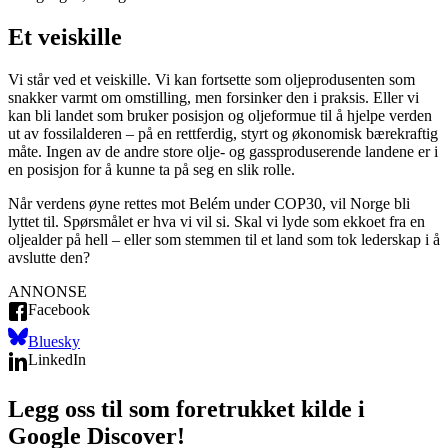
Et veiskille
Vi står ved et veiskille. Vi kan fortsette som oljeprodusenten som
snakker varmt om omstilling, men forsinker den i praksis. Eller vi
kan bli landet som bruker posisjon og oljeformue til å hjelpe verden
ut av fossilalderen – på en rettferdig, styrt og økonomisk bærekraftig
måte. Ingen av de andre store olje- og gassproduserende landene er i
en posisjon for å kunne ta på seg en slik rolle.
Når verdens øyne rettes mot Belém under COP30, vil Norge bli
lyttet til. Spørsmålet er hva vi vil si. Skal vi lyde som ekkoet fra en
oljealder på hell – eller som stemmen til et land som tok lederskap i å
avslutte den?
ANNONSE
Facebook
Bluesky
LinkedIn
Legg oss til som foretrukket kilde i
Google Discover!