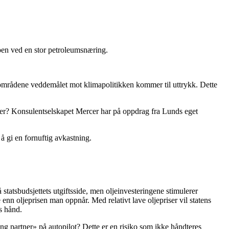
koen ved en stor petroleumsnæring.
 to områdene veddemålet mot klimapolitikken kommer til uttrykk. Dette
aksjer? Konsulentselskapet Mercer har på oppdrag fra Lunds eget
 å gi en fornuftig avkastning.
statsbudsjettets utgiftsside, men oljeinvesteringene stimulerer
nn oljeprisen man oppnår. Med relativt lave oljepriser vil statens
s hånd.
ing partner» på autopilot? Dette er en risiko som ikke håndteres