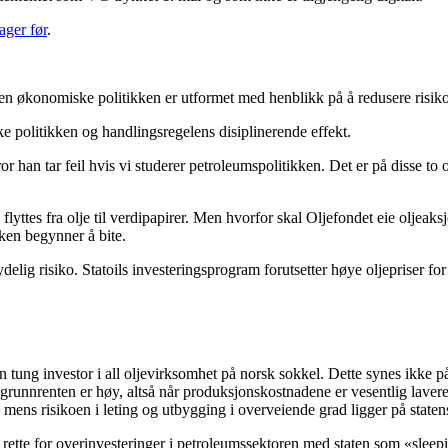
ager før
.
t den økonomiske politikken er utformet med henblikk på å redusere risi
e politikken og handlingsregelens disiplinerende effekt.
 tror han tar feil hvis vi studerer petroleumspolitikken. Det er på disse
e flyttes fra olje til verdipapirer. Men hvorfor skal Oljefondet eie olje
kken begynner å bite.
elig risiko. Statoils investeringsprogram forutsetter høye oljepriser for
 tung investor i all oljevirksomhet på norsk sokkel. Dette synes ikke på 
nnrenten er høy, altså når produksjonskostnadene er vesentlig lavere e
 mens risikoen i leting og utbygging i overveiende grad ligger på staten
l rette for overinvesteringer i petroleumssektoren med staten som «sleep