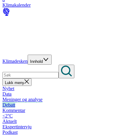
Klimakalender
Klimadesken
Innhold
Lukk meny
Nyhet
Data
Meninger og analyse
Debatt
Kommentar
<2°C
Aktuelt
Ekspertintervju
Podkast