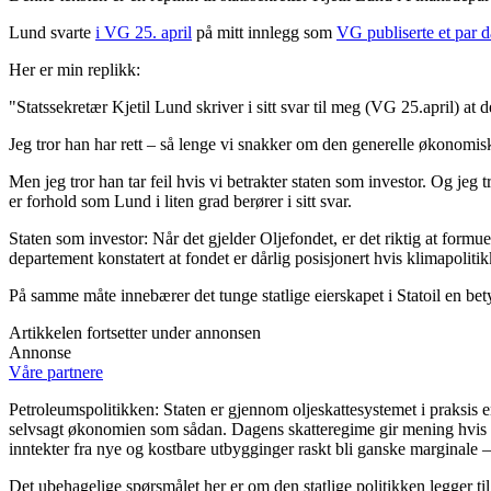
Lund svarte
i VG 25. april
på mitt innlegg som
VG publiserte et par d
Her er min replikk:
"Statssekretær Kjetil Lund skriver i sitt svar til meg (VG 25.april) a
Jeg tror han har rett – så lenge vi snakker om den generelle økonomisk
Men jeg tror han tar feil hvis vi betrakter staten som investor. Og jeg
er forhold som Lund i liten grad berører i sitt svar.
Staten som investor: Når det gjelder Oljefondet, er det riktig at formu
departement konstatert at fondet er dårlig posisjonert hvis klimapoliti
På samme måte innebærer det tunge statlige eierskapet i Statoil en betyd
Artikkelen fortsetter under annonsen
Annonse
Våre partnere
Petroleumspolitikken: Staten er gjennom oljeskattesystemet i praksis en
selvsagt økonomien som sådan. Dagens skatteregime gir mening hvis gru
inntekter fra nye og kostbare utbygginger raskt bli ganske marginale –
Det ubehagelige spørsmålet her er om den statlige politikken legger ti