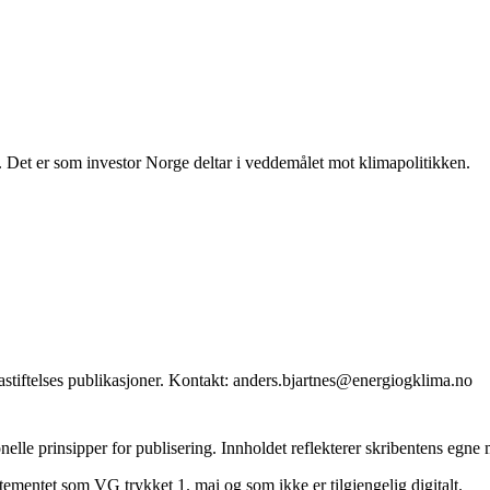
Det er som investor Norge deltar i veddemålet mot klimapolitikken.
stiftelses publikasjoner. Kontakt: anders.bjartnes@energiogklima.no
onelle prinsipper for publisering. Innholdet reflekterer skribentens egne
rtementet som VG trykket 1. mai og som ikke er tilgjengelig digitalt.