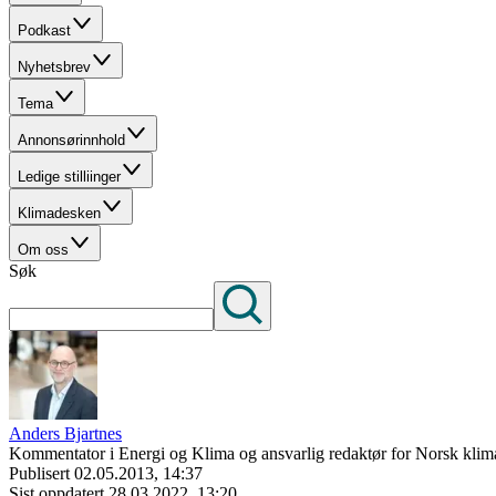
Podkast
Nyhetsbrev
Tema
Annonsørinnhold
Ledige stilliinger
Klimadesken
Om oss
Søk
Anders Bjartnes
Kommentator i Energi og Klima og ansvarlig redaktør for Norsk klima
Publisert
02.05.2013, 14:37
Sist oppdatert
28.03.2022, 13:20