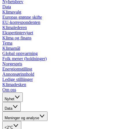
Nyhetsbrev
Data
Klimavalg
Europas grønne skifte
EU-korrespondenten
Klimalederen
Ekspertintervjuet
Klima og finans
Tema
Klimamål
Global oppvarming
Folk mener (holdninger)
Norgespris
Energiomstilling
Annonsørinnhold
Ledige stilliinger
Klimadesken
Om oss
Nyhet
Data
Meninger og analyse
<2°C