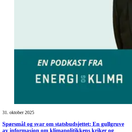
31. oktober 2025
Spørsmål og svar om statsbudsjettet: En gullgruve
av informasjon om klimapolitikkens kriker og