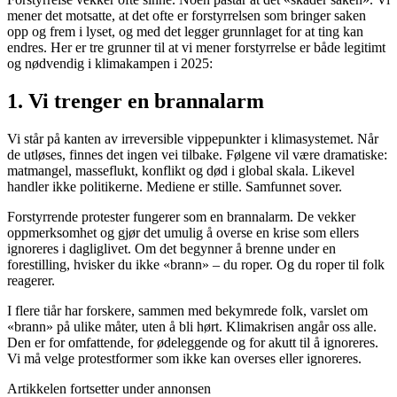
mener det motsatte, at det ofte er forstyrrelsen som bringer saken
opp og frem i lyset, og med det legger grunnlaget for at ting kan
endres. Her er tre grunner til at vi mener forstyrrelse er både legitimt
og nødvendig i klimakampen i 2025:
1. Vi trenger en brannalarm
Vi står på kanten av irreversible vippepunkter i klimasystemet. Når
de utløses, finnes det ingen vei tilbake. Følgene vil være dramatiske:
matmangel, masseflukt, konflikt og død i global skala. Likevel
handler ikke politikerne. Mediene er stille. Samfunnet sover.
Forstyrrende protester fungerer som en brannalarm. De vekker
oppmerksomhet og gjør det umulig å overse en krise som ellers
ignoreres i dagliglivet. Om det begynner å brenne under en
forestilling, hvisker du ikke «brann» – du roper. Og du roper til folk
reagerer.
I flere tiår har forskere, sammen med bekymrede folk, varslet om
«brann» på ulike måter, uten å bli hørt. Klimakrisen angår oss alle.
Den er for omfattende, for ødeleggende og for akutt til å ignoreres.
Vi må velge protestformer som ikke kan overses eller ignoreres.
Artikkelen fortsetter under annonsen