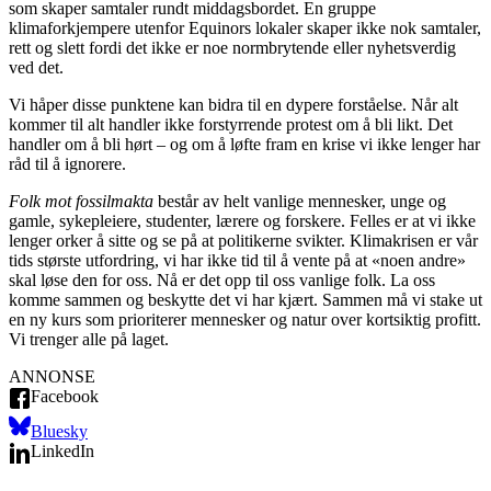
som skaper samtaler rundt middagsbordet. En gruppe
klimaforkjempere utenfor Equinors lokaler skaper ikke nok samtaler,
rett og slett fordi det ikke er noe normbrytende eller nyhetsverdig
ved det.
Vi håper disse punktene kan bidra til en dypere forståelse. Når alt
kommer til alt handler ikke forstyrrende protest om å bli likt. Det
handler om å bli hørt – og om å løfte fram en krise vi ikke lenger har
råd til å ignorere.
Folk mot fossilmakta
består av helt vanlige mennesker, unge og
gamle, sykepleiere, studenter, lærere og forskere. Felles er at vi ikke
lenger orker å sitte og se på at politikerne svikter. Klimakrisen er vår
tids største utfordring, vi har ikke tid til å vente på at «noen andre»
skal løse den for oss. Nå er det opp til oss vanlige folk. La oss
komme sammen og beskytte det vi har kjært. Sammen må vi stake ut
en ny kurs som prioriterer mennesker og natur over kortsiktig profitt.
Vi trenger alle på laget.
ANNONSE
Facebook
Bluesky
LinkedIn