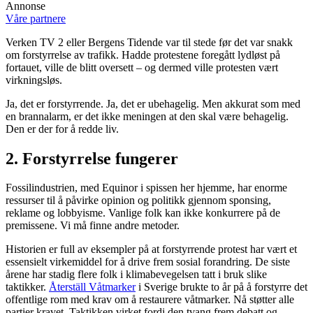
Annonse
Våre partnere
Verken TV 2 eller Bergens Tidende var til stede før det var snakk
om forstyrrelse av trafikk. Hadde protestene foregått lydløst på
fortauet, ville de blitt oversett – og dermed ville protesten vært
virkningsløs.
Ja, det er forstyrrende. Ja, det er ubehagelig. Men akkurat som med
en brannalarm, er det ikke meningen at den skal være behagelig.
Den er der for å redde liv.
2. Forstyrrelse fungerer
Fossilindustrien, med Equinor i spissen her hjemme, har enorme
ressurser til å påvirke opinion og politikk gjennom sponsing,
reklame og lobbyisme. Vanlige folk kan ikke konkurrere på de
premissene. Vi må finne andre metoder.
Historien er full av eksempler på at forstyrrende protest har vært et
essensielt virkemiddel for å drive frem sosial forandring. De siste
årene har stadig flere folk i klimabevegelsen tatt i bruk slike
taktikker.
Återställ Våtmarker
i Sverige brukte to år på å forstyrre det
offentlige rom med krav om å restaurere våtmarker. Nå støtter alle
partier kravet. Taktikken virket fordi den tvang frem debatt og