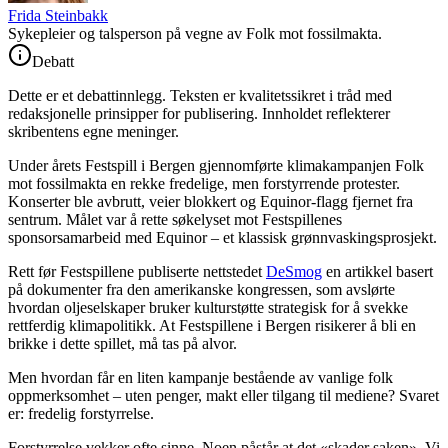
Frida Steinbakk
Sykepleier og talsperson på vegne av Folk mot fossilmakta.
Debatt
Dette er et debattinnlegg. Teksten er kvalitetssikret i tråd med
redaksjonelle prinsipper for publisering. Innholdet reflekterer
skribentens egne meninger.
Under årets Festspill i Bergen gjennomførte klimakampanjen Folk
mot fossilmakta en rekke fredelige, men forstyrrende protester.
Konserter ble avbrutt, veier blokkert og Equinor-flagg fjernet fra
sentrum. Målet var å rette søkelyset mot Festspillenes
sponsorsamarbeid med Equinor – et klassisk grønnvaskingsprosjekt.
Rett før Festspillene publiserte nettstedet
DeSmog
en artikkel basert
på dokumenter fra den amerikanske kongressen, som avslørte
hvordan oljeselskaper bruker kulturstøtte strategisk for å svekke
rettferdig klimapolitikk. At Festspillene i Bergen risikerer å bli en
brikke i dette spillet, må tas på alvor.
Men hvordan får en liten kampanje bestående av vanlige folk
oppmerksomhet – uten penger, makt eller tilgang til mediene? Svaret
er: fredelig forstyrrelse.
Forstyrrelse vekker ofte sinne. Noen påstår at det «skader saken». Vi