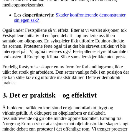
medieoppmerksomhet.
Les ekspertintervju:
Skader konfronterende demonstranter
sin egen sak?
Også under Festspillene så vi effekt. Etter at vi varslet aksjoner, tok
Festspillene initiativ til en åpen debatt – og inviterte oss til en
samtale om oljespons. En sykepleier fikk utfordre Equinor direkte
fra scenen. Protestene førte også til at det ble skrevet artikler, vi ble
intervjuet på TV, og nå inviteres også Festspillenes styre til samtale i
podkasten til Energi og Klima. Slike samtaler skjer ikke uten press.
Fredelig forstyrrelse skaper en ny form for forhandlingsrom, ikke
ulikt det streik gir arbeidere. Den setter vanlige folk i en posisjon der
de kan stille krav og utfordre maktstrukturer. Dette er demokrati i
praksis.
3. Det er praktisk – og effektivt
Å blokkere trafikk en kort stund er gjennomførbart, trygt og
virkningsfullt. Å okkupere en oljeplattform er risikabelt,
ressurskrevende og gir ofte mindre oppmerksomhet. Erfaring fra
Norge og Europa viser at aksjoner mot oljeinfrastruktur skaper langt
mindre debatt enn protester i det offentlige rom. Vi trenger protester