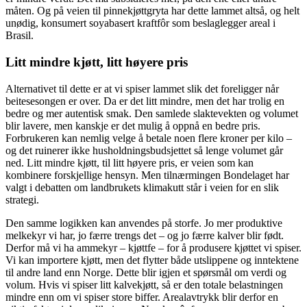
måten. Og på veien til pinnekjøttgryta har dette lammet altså, og helt
unødig, konsumert soyabasert kraftfôr som beslaglegger areal i
Brasil.
Litt mindre kjøtt, litt høyere pris
Alternativet til dette er at vi spiser lammet slik det foreligger når
beitesesongen er over. Da er det litt mindre, men det har trolig en
bedre og mer autentisk smak. Den samlede slaktevekten og volumet
blir lavere, men kanskje er det mulig å oppnå en bedre pris.
Forbrukeren kan nemlig velge å betale noen flere kroner per kilo –
og det ruinerer ikke husholdningsbudsjettet så lenge volumet går
ned. Litt mindre kjøtt, til litt høyere pris, er veien som kan
kombinere forskjellige hensyn. Men tilnærmingen Bondelaget har
valgt i debatten om landbrukets klimakutt står i veien for en slik
strategi.
Den samme logikken kan anvendes på storfe. Jo mer produktive
melkekyr vi har, jo færre trengs det – og jo færre kalver blir født.
Derfor må vi ha ammekyr – kjøttfe – for å produsere kjøttet vi spiser.
Vi kan importere kjøtt, men det flytter både utslippene og inntektene
til andre land enn Norge. Dette blir igjen et spørsmål om verdi og
volum. Hvis vi spiser litt kalvekjøtt, så er den totale belastningen
mindre enn om vi spiser store biffer. Arealavtrykk blir derfor en