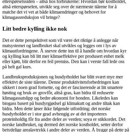
etterspørselssiden – altså hos forbrukerne: Hvordan bør kostholdet,
altså etterspørselen, utvikle seg over de nærmeste tiårene for å
matche det vi vet at både klimaendringer og behovet for
klimagassreduksjon vil bringe?
Litt bedre kylling ikke nok
Det er dette perspektivet som vil være det riktige å anlegge når
matsystemet og landbruket skal utvikles og legges om i lys av
klimautfordringene. Å snevre dette inn til å handle om hvordan kyr
og kylling kan bli litt mer klimaeffektive per produsert enhet melk
eller kjøtt, blir derfor en feil premiss. Den kan i verste fall lede oss
på helt gal kurs.
Landbruksproduksjonen og husdyrholdet har blitt svært mye mer
effektivt de siste tiårene. Denne produktivitetsforbedringen kan
sikkert i noen grad fortsette, og det er fascinerende at litt smartere
høsting og bruk av grovfôr, altså gras, kan bidra til reduserte
klimagassutslipp og bedre økonomi for bonden. Likeledes kan
biogass basert på husdyrgjødsel gi klimakutt og andre tiltak kan
bidra. Men dette løser ikke følgende utfordring; det norske
husdyrholdet er i stor grad avhengig av at det importeres
proteinholdig fôr fra andre deler av verden; soya er stikkordet. Det
norske landbruket, og dermed det norske kostholdet, setter derfor
betydelige arealavtrykk i andre deler av verden. Å bygge på dette på