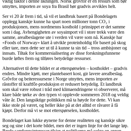
viktig faktor i denne likningen. Norsk grôvfor er en ressurs som bør
utnyttes, importen av soya fra Brasil bør gradvis avvikles helt.
Ser vi 20 år frem i tid, så vil et landbruk basert på Bondelagets
opplegg kanskje kunne ha spart noen millioner tonn CO₂ i
produksjonen, mens nordmenns kosthold i prinsippet er det samme
som i dag. Avhengigheten av soyaimport vil i store trekk være den
samme, arealbeslagene ute i verden vil være som nå. Kanskje har
«Foods of Norway» klart å utvikle proteinholdig fôr basert på skog
eller tare, men dette ser ut til å kunne ta sin tid – tross ambisjoner og
innsats. Tiltak for kommersialisering av disse forskningsfunnene
burde løftes frem og tilføres betydelige ressurser.
Alternativet til dette bildet er at etterspørselen – kostholdet – gradvis
endres. Mindre kjøtt, mer plantebasert kost, gir lavere arealbeslag.
Grôvfor og beiteressursene i Norge utnyttes, mens importen av
råstoffer til kraftfôr-produksjon er redusert betydelig. Et landbruk
som skal være robust i tråd med klimaendringene vi observerer, må
klare både tørke av den typen vi opplevde sommeren 2018 og veldig
våte år. Den langsiktige politikken må ta høyde for dette. Vi kan
ikke stole på været, og heller ikke på at det alltid er råvarer å få
kjøpt. Derfor må vi se mot etterspørselen, kostholdet.
Bondelaget kan lukke øynene for denne realiteten og kanskje sikre
seg og sine i det korte bildet, men det er ingen linje for det lange løp.
Brede samfunnsinteresser tilsier at politikerne må velge en annen