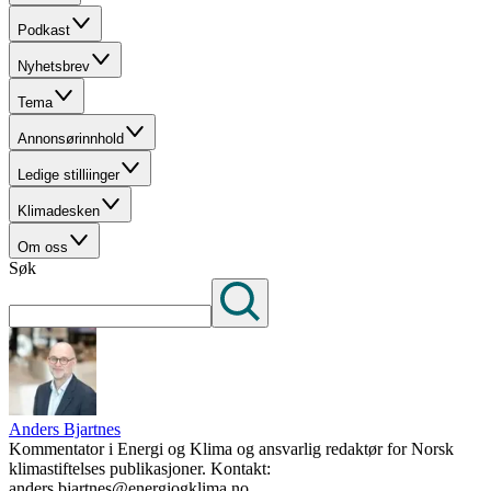
Podkast
Nyhetsbrev
Tema
Annonsørinnhold
Ledige stilliinger
Klimadesken
Om oss
Søk
Anders Bjartnes
Kommentator i Energi og Klima og ansvarlig redaktør for Norsk
klimastiftelses publikasjoner. Kontakt:
anders.bjartnes@energiogklima.no