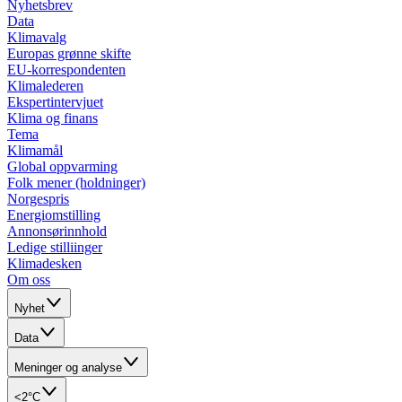
Nyhetsbrev
Data
Klimavalg
Europas grønne skifte
EU-korrespondenten
Klimalederen
Ekspertintervjuet
Klima og finans
Tema
Klimamål
Global oppvarming
Folk mener (holdninger)
Norgespris
Energiomstilling
Annonsørinnhold
Ledige stilliinger
Klimadesken
Om oss
Nyhet
Data
Meninger og analyse
<2°C