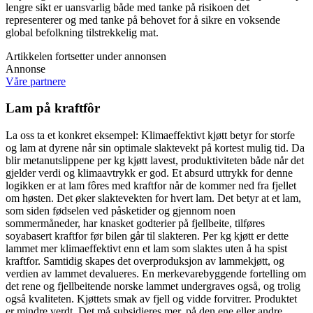
lengre sikt er uansvarlig både med tanke på risikoen det
representerer og med tanke på behovet for å sikre en voksende
global befolkning tilstrekkelig mat.
Artikkelen fortsetter under annonsen
Annonse
Våre partnere
Lam på kraftfôr
La oss ta et konkret eksempel: Klimaeffektivt kjøtt betyr for storfe
og lam at dyrene når sin optimale slaktevekt på kortest mulig tid. Da
blir metanutslippene per kg kjøtt lavest, produktiviteten både når det
gjelder verdi og klimaavtrykk er god. Et absurd uttrykk for denne
logikken er at lam fôres med kraftfor når de kommer ned fra fjellet
om høsten. Det øker slaktevekten for hvert lam. Det betyr at et lam,
som siden fødselen ved påsketider og gjennom noen
sommermåneder, har knasket godterier på fjellbeite, tilføres
soyabasert kraftfor før bilen går til slakteren. Per kg kjøtt er dette
lammet mer klimaeffektivt enn et lam som slaktes uten å ha spist
kraftfor. Samtidig skapes det overproduksjon av lammekjøtt, og
verdien av lammet devalueres. En merkevarebyggende fortelling om
det rene og fjellbeitende norske lammet undergraves også, og trolig
også kvaliteten. Kjøttets smak av fjell og vidde forvitrer. Produktet
er mindre verdt. Det må subsidieres mer, på den ene eller andre