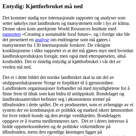
Entydig: Kjøttforbruket må ned
Det kommer stadig nye internasjonale rapporter og analyser som
setter søkelys mot landbrukets og matsystemets rolle i lys av klima.
Denne uken kom anerkjente World Resources Institute med
rapporten
«Creating a sustainable food future», og i forrige uke ble
det presentert en
analyse
om endringene som må gjøres i
matsystemet fra 130 internasjonale forskere. De viktigste
konklusjonene i slike rapporter er at det må gjøres mye med hvordan
landbruksproduksjon foregår, men også med etterspørselen, altså
kostholdet. Det er rimelig entydig at kjøttforbruket i vår del av
verden må ned.
Det er i dette bildet det norske landbruket skal ta sin del av
utslippsreduksjonene Norge er forpliktet til å gjennomføre.
Landbrukets organisasjoner forhandler nå med myndighetene for å
finne frem til tiltak som kan bidra til utslippskutt. Bondelaget og
landbrukssamvirket befinner seg i økonomiens termer på
tilbudssiden i dette spillet. De er produsenter, som er avhengige av et
system der en kombinasjon av politikk og marked sikrer lønnsomhet
for hver enkelt bonde og den øvrige verdikjeden. Bondelagets
oppgave er å ivareta medlemmenes tarv. Det er i deres interesse å
holde oppmerksomheten og de politiske virkemidlene på
tilbudssiden, mens den egentlige løsningen ligger på