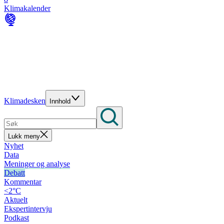
Klimakalender
Klimadesken
Innhold
Lukk meny
Nyhet
Data
Meninger og analyse
Debatt
Kommentar
<2°C
Aktuelt
Ekspertintervju
Podkast