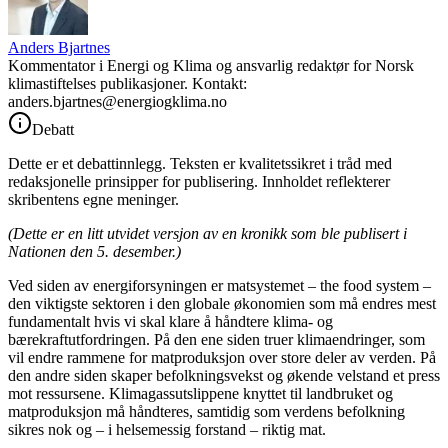
Anders Bjartnes
Kommentator i Energi og Klima og ansvarlig redaktør for Norsk
klimastiftelses publikasjoner. Kontakt:
anders.bjartnes@energiogklima.no
Debatt
Dette er et debattinnlegg. Teksten er kvalitetssikret i tråd med
redaksjonelle prinsipper for publisering. Innholdet reflekterer
skribentens egne meninger.
(Dette er en litt utvidet versjon av en kronikk som ble publisert i
Nationen
den 5. desember.)
Ved siden av energiforsyningen er matsystemet – the food system –
den viktigste sektoren i den globale økonomien som må endres mest
fundamentalt hvis vi skal klare å håndtere klima- og
bærekraftutfordringen. På den ene siden truer klimaendringer, som
vil endre rammene for matproduksjon over store deler av verden. På
den andre siden skaper befolkningsvekst og økende velstand et press
mot ressursene. Klimagassutslippene knyttet til landbruket og
matproduksjon må håndteres, samtidig som verdens befolkning
sikres nok og – i helsemessig forstand – riktig mat.