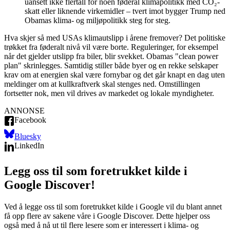
uansett ikke flertall for noen føderal klimapolitikk med CO₂-
skatt eller liknende virkemidler – tvert imot bygger Trump ned
Obamas klima- og miljøpolitikk steg for steg.
Hva skjer så med USAs klimautslipp i årene fremover? Det politiske
trøkket fra føderalt nivå vil være borte. Reguleringer, for eksempel
når det gjelder utslipp fra biler, blir svekket. Obamas "clean power
plan" skrinlegges. Samtidig stiller både byer og en rekke selskaper
krav om at energien skal være fornybar og det går knapt en dag uten
meldinger om at kullkraftverk skal stenges ned. Omstillingen
fortsetter nok, men vil drives av markedet og lokale myndigheter.
ANNONSE
Facebook
Bluesky
LinkedIn
Legg oss til som foretrukket kilde i
Google Discover!
Ved å legge oss til som foretrukket kilde i Google vil du blant annet
få opp flere av sakene våre i Google Discover. Dette hjelper oss
også med å nå ut til flere lesere som er interessert i klima- og