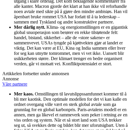
utgang i klare ordelag. Det kom beklagende kommentarer fra
alle kanter. Macron gjorde det klart at han ikke vil reforhandle
noen avtale med sikte på å gjøre den mindre ambisiøs. Han vil
åpenbart bruke rommet USA har forlatt til å ta lederskap –
sammen med Tyskland og andre konstruktive partnere.
Mer dårlig nytt.
Klima- og energiomstillingen er en gigantisk
global snuoperasjon som berører en rekke tilstøtende felt:
handel, bistand, sikkerhet – alle de «store sakene» er
sammenvevet. USAs tyngde på kjøttvekten gjør at landet er
viktig. Det kan være at EU, Kina og India sammen eller hver
for seg kan utnytte tomrommet, men vi vet ikke. Uansett blir
usikkerheten større. Der klimaet trenger en bedre organisert
verden, går vi motsatt vei. Konfliktpotensialet er stort.
Artikkelen fortsetter under annonsen
Annonse
Våre partnere
Mer kaos.
Omstillingen til lavutslippssamfunnet kommer til å
bli mer kaotisk. Den optimale modellen for det vi kan kalle en
ordnet overgang ville vært en sterk global avtale som ga
grunnlag for en global karbonpris. Paris-avtalens modell er en
annen, men ga likevel et rammeverk som peker i retning av en
viss orden og system. Når et så stort land som USA trekker
seg ut, så svekkes dette og bildet blir mer uforutsigbart. Uten å