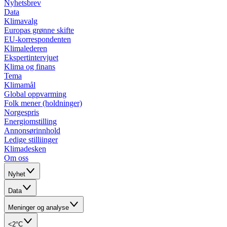
Nyhetsbrev
Data
Klimavalg
Europas grønne skifte
EU-korrespondenten
Klimalederen
Ekspertintervjuet
Klima og finans
Tema
Klimamål
Global oppvarming
Folk mener (holdninger)
Norgespris
Energiomstilling
Annonsørinnhold
Ledige stilliinger
Klimadesken
Om oss
Nyhet
Data
Meninger og analyse
<2°C