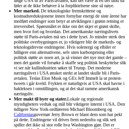
følge USA ut av Paris-avtalen, kan det være at en del land nå
føler at de ikke behøver å ta forpliktelsene sine så nøye.
Mer marked.
De teknologiske fremskrittene og
kostnadsreduksjonene innen fornybar energi de siste årene har
medført endringer som betyr at utviklingen i grønn retning er
irreversibel. Spørsmålet er ikke om det skjer et grønt skifte,
men hvor fort og hvordan. Det amerikanske næringslivets
støtte til Paris-avtalen må ses i dette lyset. Jo mindre sterk den
politiske overbygningen er, jo viktigere blir de markeds- og
teknologidrevne endringene. Hvis solenergi og elbiler er
billigere enn alternativene, selv uten karbonprising eller
politisk støtte av noen art, ja så vinner det nye mot det gamle –
men det gamle vil forsøke å skaffe seg politisk beskyttelse slik
vi ser når kullindustrien søker til Trump. Det moderne
næringslivet i USA ønsket sterkt at landet skulle bli i Paris-
avtalen. Teslas Elon Musk og GEs Jeff Immelt la ut protest-
tweets i går kveld. Frykten er naturligvis at USA skal havne i
bakleksen i omstillingen, og at det skal ramme amerikansk
næringsliv.
Mer makt til byer og stater.
Lokale og regionale
myndigheters vedtak og mål blir viktigere internt i USA. Den
tidligere New York-ordføreren Michael Bloomberg og
Californias
guvernør Jerry Brown er blant dem som har pekt
på dette. Endringene vil drives frem nedenfra og slik sett
spiller det ikke så stor rolle hva Washington gjør. Det er