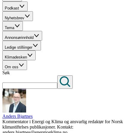
Podkast
Nyhetsbrev
Tema
Annonsørinnhold
Ledige stilliinger
Klimadesken
Om oss
Søk
Anders Bjartnes
Kommentator i Energi og Klima og ansvarlig redaktør for Norsk
klimastiftelses publikasjoner. Kontakt:
anders.bjartnes@energiogklima.no