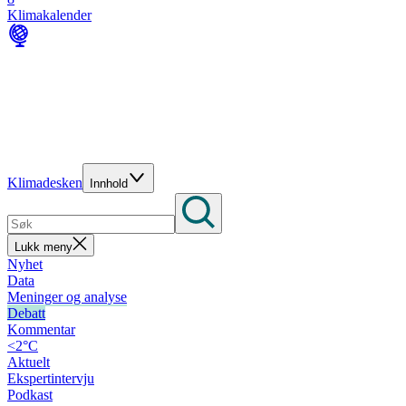
Klimakalender
Klimadesken
Innhold
Lukk meny
Nyhet
Data
Meninger og analyse
Debatt
Kommentar
<2°C
Aktuelt
Ekspertintervju
Podkast