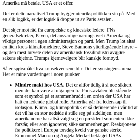
Amerika må betale. USA er et offer.
Det er dette narrativet Trump bygger utenrikspolitikken sin på. Med
en slik logikk, er det logisk å droppe ut av Paris-avtalen.
Det skjer mot råd fra europeiske og kinesiske ledere, FNs
generalsekretær, Paven, det ansvarlige næringslivet i Amerika og
viktige personer i egen administrasjon og parti. Men Trump lot altså
en liten krets klimafornektere, Steve Bannons ytterliggående høyre –
og den mest lurvete delen av amerikansk fossilindustri avgjøre
sakens skjebne. Trumps kjernevelgere blir kanskje fornøyd.
Så er spørsmålet hva konsekvensene blir. Det er synsingens arena.
Her er mine vurderinger i noen punkter.
Mindre makt hos USA.
Det er altfor tidlig å si noe sikkert,
men det kan være at utgangen fra Paris-avtalen blir stående
som et symbol på et sammenbrudd i en orden der USA har
hatt en ledende global rolle. Amerika går fra lederskap til
isolasjon. Klima- og klimapolitikk er så definerende i vår tid at
det vil ha en stor nedside å stille seg på sidelinjen, men
amerikanerne har altså valgt seg en president som enten ikke
forstår, eller som ignorerer, slike sammenhenger. Reaksjonene
fra politikere i Europa torsdag kveld var ganske sterke,
Emmanuel Macron og Angela Merkel beklaget USAs