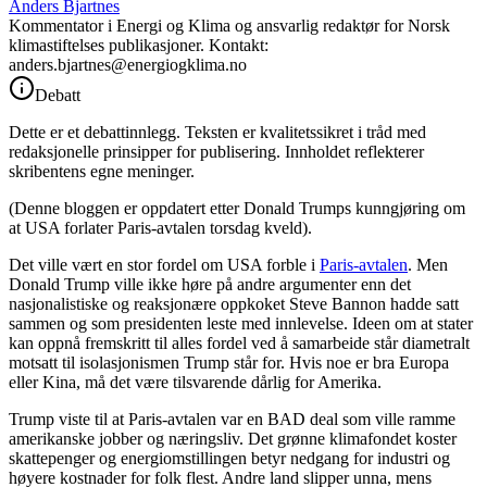
Anders Bjartnes
Kommentator i Energi og Klima og ansvarlig redaktør for Norsk
klimastiftelses publikasjoner. Kontakt:
anders.bjartnes@energiogklima.no
Debatt
Dette er et debattinnlegg. Teksten er kvalitetssikret i tråd med
redaksjonelle prinsipper for publisering. Innholdet reflekterer
skribentens egne meninger.
(Denne bloggen er oppdatert etter Donald Trumps kunngjøring om
at USA forlater Paris-avtalen torsdag kveld).
Det ville vært en stor fordel om USA forble i
Paris-avtalen
. Men
Donald Trump ville ikke høre på andre argumenter enn det
nasjonalistiske og reaksjonære oppkoket Steve Bannon hadde satt
sammen og som presidenten leste med innlevelse. Ideen om at stater
kan oppnå fremskritt til alles fordel ved å samarbeide står diametralt
motsatt til isolasjonismen Trump står for. Hvis noe er bra Europa
eller Kina, må det være tilsvarende dårlig for Amerika.
Trump viste til at Paris-avtalen var en BAD deal som ville ramme
amerikanske jobber og næringsliv. Det grønne klimafondet koster
skattepenger og energiomstillingen betyr nedgang for industri og
høyere kostnader for folk flest. Andre land slipper unna, mens