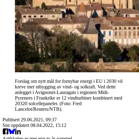
Forslag om nytt mål for fornybar energi i EU i 2030 vil
kreve mer utbygging av vind- og solkraft. Ved dette
anlegget i Avignonet-Lauragais i regionen Midi-
Pyrenees i Frankrike er 12 vindturbiner kombinert med
20320 solcellepaneler. (Foto: Fred
Lancelot/Reuters/NTB).
Publisert
29.06.2021, 09:37
Sist oppdatert
08.04.2022, 15:12
Artikkelen er mer enn to år gammel