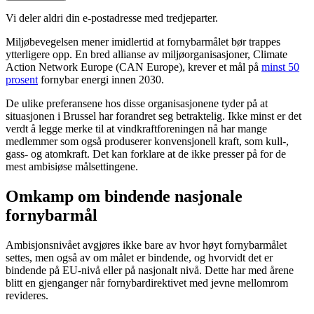
Vi deler aldri din e-postadresse med tredjeparter.
Miljøbevegelsen mener imidlertid at fornybarmålet bør trappes
ytterligere opp. En bred allianse av miljøorganisasjoner, Climate
Action Network Europe (CAN Europe), krever et mål på
minst 50
prosent
fornybar energi innen 2030.
De ulike preferansene hos disse organisasjonene tyder på at
situasjonen i Brussel har forandret seg betraktelig. Ikke minst er det
verdt å legge merke til at vindkraftforeningen nå har mange
medlemmer som også produserer konvensjonell kraft, som kull-,
gass- og atomkraft. Det kan forklare at de ikke presser på for de
mest ambisiøse målsettingene.
Omkamp om bindende nasjonale
fornybarmål
Ambisjonsnivået avgjøres ikke bare av hvor høyt fornybarmålet
settes, men også av om målet er bindende, og hvorvidt det er
bindende på EU-nivå eller på nasjonalt nivå. Dette har med årene
blitt en gjenganger når fornybardirektivet med jevne mellomrom
revideres.