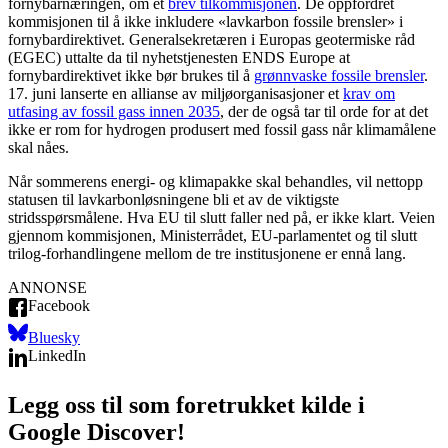
fornybarnæringen, om et
brev til
kommisjonen
. De oppfordret
kommisjonen til å ikke inkludere «lavkarbon fossile brensler» i
fornybardirektivet. Generalsekretæren i Europas geotermiske råd
(EGEC) uttalte da til nyhetstjenesten ENDS Europe at
fornybardirektivet ikke bør brukes til å
grønnvaske fossile brensler
.
17. juni lanserte en allianse av miljøorganisasjoner et
krav om
utfasing av fossil gass innen 2035
, der de også tar til orde for at det
ikke er rom for hydrogen produsert med fossil gass når klimamålene
skal nåes.
Når sommerens energi- og klimapakke skal behandles, vil nettopp
statusen til lavkarbonløsningene bli et av de viktigste
stridsspørsmålene. Hva EU til slutt faller ned på, er ikke klart. Veien
gjennom kommisjonen, Ministerrådet, EU-parlamentet og til slutt
trilog-forhandlingene mellom de tre institusjonene er ennå lang.
ANNONSE
Facebook
Bluesky
LinkedIn
Legg oss til som foretrukket kilde i
Google Discover!