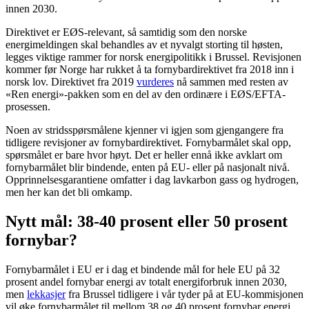
innen 2030.
Direktivet er EØS-relevant, så samtidig som den norske
energimeldingen skal behandles av et nyvalgt storting til høsten,
legges viktige rammer for norsk energipolitikk i Brussel. Revisjonen
kommer før Norge har rukket å ta fornybardirektivet fra 2018 inn i
norsk lov. Direktivet fra 2019
vurderes
nå sammen med resten av
«Ren energi»-pakken som en del av den ordinære i EØS/EFTA-
prosessen.
Noen av stridsspørsmålene kjenner vi igjen som gjengangere fra
tidligere revisjoner av fornybardirektivet. Fornybarmålet skal opp,
spørsmålet er bare hvor høyt. Det er heller ennå ikke avklart om
fornybarmålet blir bindende, enten på EU- eller på nasjonalt nivå.
Opprinnelsesgarantiene omfatter i dag lavkarbon gass og hydrogen,
men her kan det bli omkamp.
Nytt mål: 38-40 prosent eller 50 prosent
fornybar?
Fornybarmålet i EU er i dag et bindende mål for hele EU på 32
prosent andel fornybar energi av totalt energiforbruk innen 2030,
men
lekkasjer
fra Brussel tidligere i vår tyder på at EU-kommisjonen
vil øke fornybarmålet til mellom 38 og 40 prosent fornybar energi