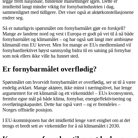
legge frem nasjonale, bindende målsetninger igjen. Dette er
imidlertid langt mindre viktig for fornybarindustrien i dag,
sammenlignet med tidligere. Det viser også at aktørkonstellasjonene
endrer seg.
Så er naturligvis spørsmålet om fornybarmålet gjør en forskjell?
Mange av landene nord og vest i Europa er godt på vei til å nå både
fornybarmålet og klimamålet – og har også satt langt mer ambisiøse
klimamål enn EU krever. Men for mange av EUs medlemsland vil
fornybardirektivet høyst sannsynlig bidra til en satsing på fornybar
som nok ellers ikke ville ha funnet sted.
Er fornybarmålet overflødig?
Spørsmålet om hvorvidt fornybarmålet er overflødig, ser ut til å være
endelig avklart. Mange aktører, ikke minst i næringslivet, har lenge
argumentert for ett klimamål og ett virkemiddel – EUs kvotesystem,
fremfor egne mål på både klima, fornybar, energieffektivisering og
overføringskapasitet. Dette har også vært – og er fremdeles –
Norges offisielle posisjon.
I EU-kommisjonen har det imidlertid lenge vært enighet om at det
trengs et bredt sett av virkemidler for å nå klimamålet i 2030.