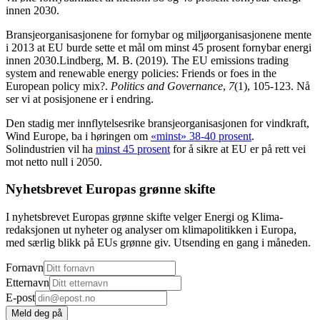
innen 2030.
Bransjeorganisasjonene for fornybar og miljøorganisasjonene mente
i 2013 at EU burde sette et mål om minst 45 prosent fornybar energi
innen 2030.
Lindberg, M. B. (2019). The EU emissions trading
system and renewable energy policies: Friends or foes in the
European policy mix?.
Politics and Governance
,
7
(1), 105-123.
Nå
ser vi at posisjonene er i endring.
Den stadig mer innflytelsesrike bransjeorganisasjonen for vindkraft,
Wind Europe, ba i høringen om
«minst» 38-40 prosent
.
Solindustrien vil ha
minst 45 prosent
for å sikre at EU er på rett vei
mot netto null i 2050.
Nyhetsbrevet Europas grønne skifte
I nyhetsbrevet Europas grønne skifte velger Energi og Klima-
redaksjonen ut nyheter og analyser om klimapolitikken i Europa,
med særlig blikk på EUs grønne giv. Utsending en gang i måneden.
Fornavn
Etternavn
E-post
Meld deg på