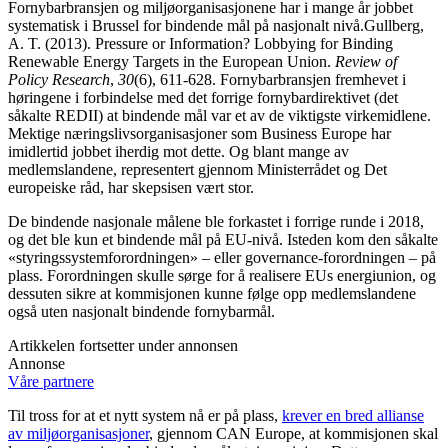
Fornybarbransjen og miljøorganisasjonene har i mange år jobbet
systematisk i Brussel for bindende mål på nasjonalt nivå.
Gullberg,
A. T. (2013). Pressure or Information? Lobbying for Binding
Renewable Energy Targets in the European Union.
Review of
Policy Research
,
30
(6), 611-628.
Fornybarbransjen fremhevet i
høringene i forbindelse med det forrige fornybardirektivet (det
såkalte REDII) at bindende mål var et av de viktigste virkemidlene.
Mektige næringslivsorganisasjoner som Business Europe har
imidlertid jobbet iherdig mot dette. Og blant mange av
medlemslandene, representert gjennom Ministerrådet og Det
europeiske råd, har skepsisen vært stor.
De bindende nasjonale målene ble forkastet i forrige runde i 2018,
og det ble kun et bindende mål på EU-nivå. Isteden kom den såkalte
«styringssystemforordningen» – eller governance-forordningen – på
plass. Forordningen skulle sørge for å realisere EUs energiunion, og
dessuten sikre at kommisjonen kunne følge opp medlemslandene
også uten nasjonalt bindende fornybarmål.
Artikkelen fortsetter under annonsen
Annonse
Våre partnere
Til tross for at et nytt system nå er på plass,
krever en bred allianse
av miljøorganisasjoner
, gjennom CAN Europe, at kommisjonen skal