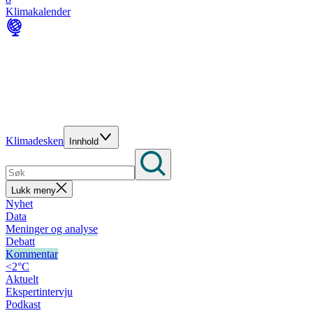
Klimakalender
Klimadesken
Innhold
Lukk meny
Nyhet
Data
Meninger og analyse
Debatt
Kommentar
<2°C
Aktuelt
Ekspertintervju
Podkast