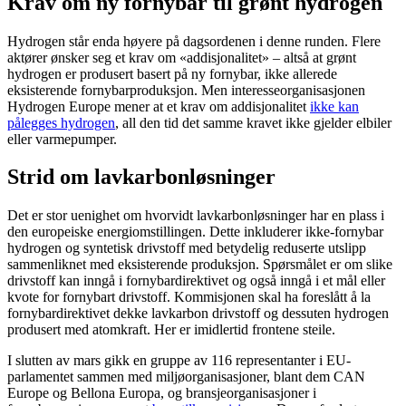
Krav om ny fornybar til grønt hydrogen
Hydrogen står enda høyere på dagsordenen i denne runden. Flere
aktører ønsker seg et krav om «addisjonalitet» – altså at grønt
hydrogen er produsert basert på ny fornybar, ikke allerede
eksisterende fornybarproduksjon. Men interesseorganisasjonen
Hydrogen Europe mener at et krav om addisjonalitet
ikke kan
pålegges hydrogen
, all den tid det samme kravet ikke gjelder elbiler
eller varmepumper.
Strid om lavkarbonløsninger
Det er stor uenighet om hvorvidt lavkarbonløsninger har en plass i
den europeiske energiomstillingen. Dette inkluderer ikke-fornybar
hydrogen og syntetisk drivstoff med betydelig reduserte utslipp
sammenliknet med eksisterende produksjon. Spørsmålet er om slike
drivstoff kan inngå i fornybardirektivet og også inngå i et mål eller
kvote for fornybart drivstoff. Kommisjonen skal ha foreslått å la
fornybardirektivet dekke lavkarbon drivstoff og dessuten hydrogen
produsert med atomkraft. Her er imidlertid frontene steile.
I slutten av mars gikk en gruppe av 116 representanter i EU-
parlamentet sammen med miljøorganisasjoner, blant dem CAN
Europe og Bellona Europa, og bransjeorganisasjoner i