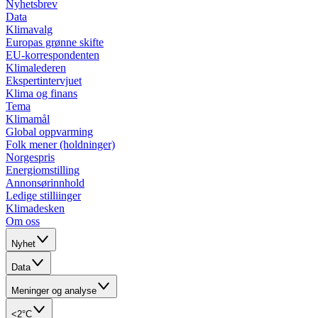
Nyhetsbrev
Data
Klimavalg
Europas grønne skifte
EU-korrespondenten
Klimalederen
Ekspertintervjuet
Klima og finans
Tema
Klimamål
Global oppvarming
Folk mener (holdninger)
Norgespris
Energiomstilling
Annonsørinnhold
Ledige stilliinger
Klimadesken
Om oss
Nyhet
Data
Meninger og analyse
<2°C