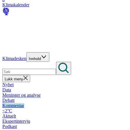
Klimakalender
Klimadesken
Innhold
Lukk meny
Nyhet
Data
Meninger og analyse
Debatt
Kommentar
<2°C
Aktuelt
Ekspertintervju
Podkast