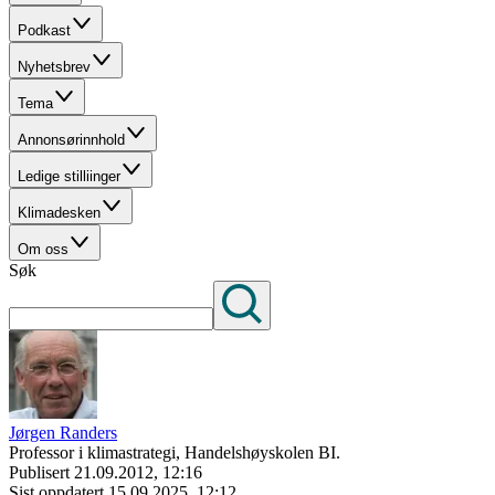
Podkast
Nyhetsbrev
Tema
Annonsørinnhold
Ledige stilliinger
Klimadesken
Om oss
Søk
Jørgen Randers
Professor i klimastrategi, Handelshøyskolen BI.
Publisert
21.09.2012, 12:16
Sist oppdatert
15.09.2025, 12:12