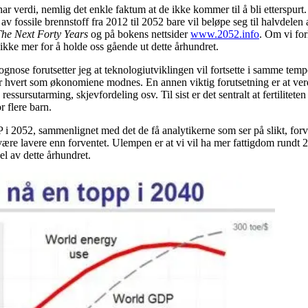
e har verdi, nemlig det enkle faktum at de ikke kommer til å bli ettersp
 fossile brennstoff fra 2012 til 2052 bare vil beløpe seg til halvdelen a
The Next Forty Years
og på bokens nettsider
www.2052.info
. Om vi for
 ikke mer for å holde oss gående ut dette århundret.
nose forutsetter jeg at teknologiutviklingen vil fortsette i samme tempo s
er hvert som økonomiene modnes. En annen viktig forutsetning er at verd
ssursutarming, skjevfordeling osv. Til sist er det sentralt at fertilitet
r flere barn.
i 2052, sammenlignet med det de få analytikerne som ser på slikt, forve
ære lavere enn forventet. Ulempen er at vi vil ha mer fattigdom rundt 2
el av dette århundret.