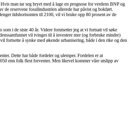
urt. Hvis man tar seg bryet med å lage en prognose for verdens BNP og
v de reservene fossilindustrien allerede har påvist og bokført.
lenger tidshorisonten til 2100, vil vi bruke opp 80 prosent av de
om i de siste 40 år. Videre forutsetter jeg at vi fortsatt vil søke
enssamfunnet vil tvinges til å investere mer (og forbruke mindre)
en vil fortsette å synke med økende urbanisering, både i den rike og den
nter. Dette har både fordeler og ulemper. Fordelen er at
050 enn folk flest forventer. Men likevel kommer våre utslipp av