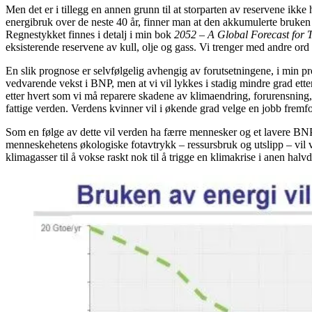
Men det er i tillegg en annen grunn til at storparten av reservene ikk
energibruk over de neste 40 år, finner man at den akkumulerte bruken av
Regnestykket finnes i detalj i min bok
2052 – A Global Forecast for 
eksisterende reservene av kull, olje og gass. Vi trenger med andre ord
En slik prognose er selvfølgelig avhengig av forutsetningene, i min prog
vedvarende vekst i BNP, men at vi vil lykkes i stadig mindre grad ett
etter hvert som vi må reparere skadene av klimaendring, forurensning, re
fattige verden. Verdens kvinner vil i økende grad velge en jobb fremfo
Som en følge av dette vil verden ha færre mennesker og et lavere BNP 
menneskehetens økologiske fotavtrykk – ressursbruk og utslipp – vil v
klimagasser til å vokse raskt nok til å trigge en klimakrise i anen halvd