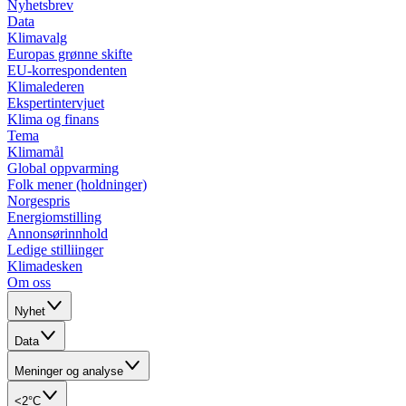
Nyhetsbrev
Data
Klimavalg
Europas grønne skifte
EU-korrespondenten
Klimalederen
Ekspertintervjuet
Klima og finans
Tema
Klimamål
Global oppvarming
Folk mener (holdninger)
Norgespris
Energiomstilling
Annonsørinnhold
Ledige stilliinger
Klimadesken
Om oss
Nyhet
Data
Meninger og analyse
<2°C