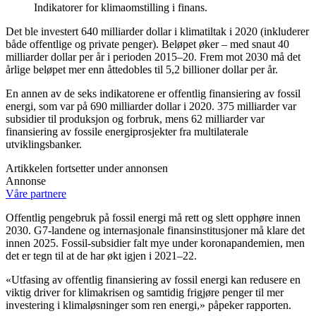
Indikatorer for klimaomstilling i finans.
Det ble investert 640 milliarder dollar i klimatiltak i 2020 (inkluderer
både offentlige og private penger). Beløpet øker – med snaut 40
milliarder dollar per år i perioden 2015–20. Frem mot 2030 må det
årlige beløpet mer enn åttedobles til 5,2 billioner dollar per år.
En annen av de seks indikatorene er offentlig finansiering av fossil
energi, som var på 690 milliarder dollar i 2020. 375 milliarder var
subsidier til produksjon og forbruk, mens 62 milliarder var
finansiering av fossile energiprosjekter fra multilaterale
utviklingsbanker.
Artikkelen fortsetter under annonsen
Annonse
Våre partnere
Offentlig pengebruk på fossil energi må rett og slett opphøre innen
2030. G7-landene og internasjonale finansinstitusjoner må klare det
innen 2025. Fossil-subsidier falt mye under koronapandemien, men
det er tegn til at de har økt igjen i 2021–22.
«Utfasing av offentlig finansiering av fossil energi kan redusere en
viktig driver for klimakrisen og samtidig frigjøre penger til mer
investering i klimaløsninger som ren energi,» påpeker rapporten.