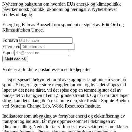
Nyheter og bakgrunn om hvordan EUs energi- og klimapolitikk
påvirker norsk politikk, økonomi og næringsliv. Nyhetsbrevet
sendes ut daglig.
Energi og Klimas Brussel-korrespondent er støttet av Fritt Ord og
Klimastiftelsen Umoe.
Fornavn
Etternavn
E-post
Meld deg på
Vi deler aldri din e-postadresse med tredjeparter.
– Jeg er spesielt bekymret for at avskoging er langt unna å være på
sporet. Skoger lagrer store mengder karbon, og hvis det slippes ut i
løpet av det neste tiåret, vil det spise opp en temmelig stor del av
budsjettet vi har igjen til en 1,5-gradersfremtid. Og når du først taper
skog, kan det ta lang tid å restaurere den, sier forsker Sophie Boehm
ved Systems Change Lab, World Resources Institute.
Indikatorer som utbygging av fornybar energi og elektrifisering av
transport og industri, får mye oppmerksomhet i dekningen av
klimaomstilling. Nedenfor tar vi for oss tre av sektorene som ikke er
like mye fremme – finans, skog og arealbruk og teknologiske