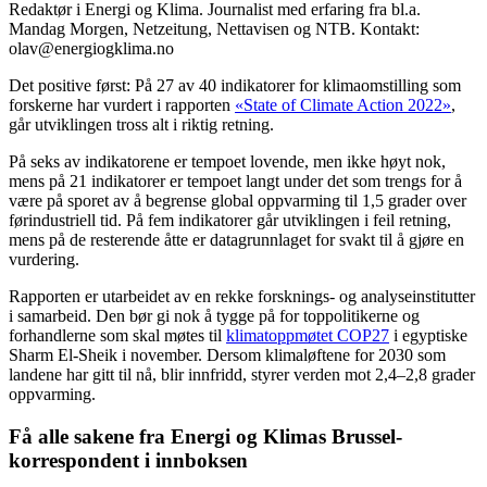
Redaktør i Energi og Klima. Journalist med erfaring fra bl.a.
Mandag Morgen, Netzeitung, Nettavisen og NTB. Kontakt:
olav@energiogklima.no
Det positive først: På 27 av 40 indikatorer for klimaomstilling som
forskerne har vurdert i rapporten
«State of Climate Action 2022»
,
går utviklingen tross alt i riktig retning.
På seks av indikatorene er tempoet lovende, men ikke høyt nok,
mens på 21 indikatorer er tempoet langt under det som trengs for å
være på sporet av å begrense global oppvarming til 1,5 grader over
førindustriell tid. På fem indikatorer går utviklingen i feil retning,
mens på de resterende åtte er datagrunnlaget for svakt til å gjøre en
vurdering.
Rapporten er utarbeidet av en rekke forsknings- og analyseinstitutter
i samarbeid. Den bør gi nok å tygge på for toppolitikerne og
forhandlerne som skal møtes til
klimatoppmøtet COP27
i egyptiske
Sharm El-Sheik i november. Dersom klimaløftene for 2030 som
landene har gitt til nå, blir innfridd, styrer verden mot 2,4–2,8 grader
oppvarming.
Få alle sakene fra Energi og Klimas Brussel-
korrespondent i innboksen