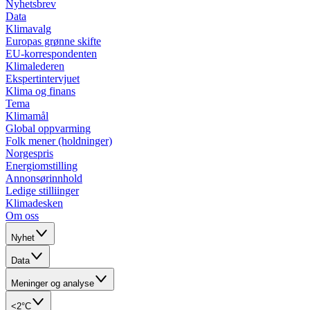
Nyhetsbrev
Data
Klimavalg
Europas grønne skifte
EU-korrespondenten
Klimalederen
Ekspertintervjuet
Klima og finans
Tema
Klimamål
Global oppvarming
Folk mener (holdninger)
Norgespris
Energiomstilling
Annonsørinnhold
Ledige stilliinger
Klimadesken
Om oss
Nyhet
Data
Meninger og analyse
<2°C