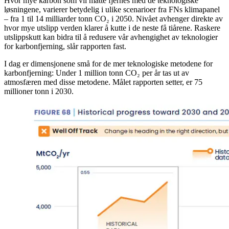
Hvor mye karbon som vil måtte fjernes med de teknologiske
løsningene, varierer betydelig i ulike scenarioer fra FNs klimapanel
– fra 1 til 14 milliarder tonn CO₂ i 2050. Nivået avhenger direkte av
hvor mye utslipp verden klarer å kutte i de neste få tiårene. Raskere
utslippskutt kan bidra til å redusere vår avhengighet av teknologier
for karbonfjerning, slår rapporten fast.
I dag er dimensjonene små for de mer teknologiske metodene for
karbonfjerning: Under 1 million tonn CO₂ per år tas ut av
atmosfæren med disse metodene. Målet rapporten setter, er 75
millioner tonn i 2030.