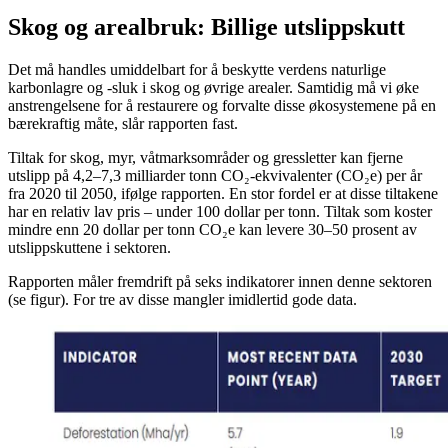
Skog og arealbruk: Billige utslippskutt
Det må handles umiddelbart for å beskytte verdens naturlige
karbonlagre og -sluk i skog og øvrige arealer. Samtidig må vi øke
anstrengelsene for å restaurere og forvalte disse økosystemene på en
bærekraftig måte, slår rapporten fast.
Tiltak for skog, myr, våtmarksområder og gressletter kan fjerne
utslipp på 4,2–7,3 milliarder tonn CO₂-ekvivalenter (CO₂e) per år
fra 2020 til 2050, ifølge rapporten. En stor fordel er at disse tiltakene
har en relativ lav pris – under 100 dollar per tonn. Tiltak som koster
mindre enn 20 dollar per tonn CO₂e kan levere 30–50 prosent av
utslippskuttene i sektoren.
Rapporten måler fremdrift på seks indikatorer innen denne sektoren
(se figur). For tre av disse mangler imidlertid gode data.