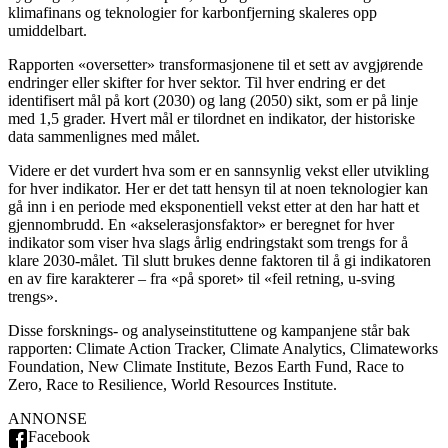
klimafinans og teknologier for karbonfjerning skaleres opp
umiddelbart.
Rapporten «oversetter» transformasjonene til et sett av avgjørende
endringer eller skifter for hver sektor. Til hver endring er det
identifisert mål på kort (2030) og lang (2050) sikt, som er på linje
med 1,5 grader. Hvert mål er tilordnet en indikator, der historiske
data sammenlignes med målet.
Videre er det vurdert hva som er en sannsynlig vekst eller utvikling
for hver indikator. Her er det tatt hensyn til at noen teknologier kan
gå inn i en periode med eksponentiell vekst etter at den har hatt et
gjennombrudd. En «akselerasjonsfaktor» er beregnet for hver
indikator som viser hva slags årlig endringstakt som trengs for å
klare 2030-målet. Til slutt brukes denne faktoren til å gi indikatoren
en av fire karakterer – fra «på sporet» til «feil retning, u-sving
trengs».
Disse forsknings- og analyseinstituttene og kampanjene står bak
rapporten: Climate Action Tracker, Climate Analytics, Climateworks
Foundation, New Climate Institute, Bezos Earth Fund, Race to
Zero, Race to Resilience, World Resources Institute.
ANNONSE
Facebook