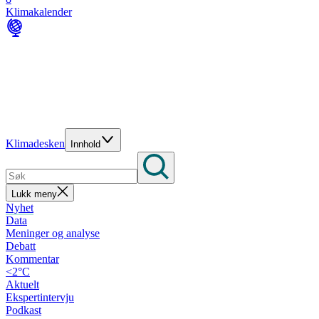
Klimakalender
Klimadesken
Innhold
Lukk meny
Nyhet
Data
Meninger og analyse
Debatt
Kommentar
<2°C
Aktuelt
Ekspertintervju
Podkast