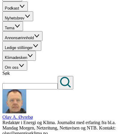
Podkast
Nyhetsbrev
Tema
Annonsørinnhold
Ledige stilliinger
Klimadesken
Om oss
Søk
Olav A. Øvrebø
Redaktør i Energi og Klima. Journalist med erfaring fra bl.a.
Mandag Morgen, Netzeitung, Nettavisen og NTB. Kontakt:
olav@energiogklima.no