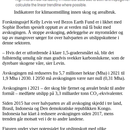
Indikatorer for klimaomstilling innen skog og arealbruk.
Forskningssjef Kelly Levin ved Bezos Earth Fund er i likhet med
Sophie Boehm spesielt opptatt av at verden må få bukt med
avskogingen. Å stoppe avskoging, ødeleggelse av myrområder og
tap av mangrover sørger for over halvparten av utslippskuttene i
denne sektoren.
– Hvis det er utfordrende å klare 1,5-gradersmålet nå, blir det
fullstendig umulig når man gradvis svekker karbonslukene, som de
dyrebare skogene våre, sier Levin.
Avskogingen må reduseres fra 5,7 millioner hektar (Mha) i 2021 til
1,9 Mha i 2030. I 2050 må avskogingen være nær null (0,31 Mha).
Avskogingen i 2021 – der skog ble fjernet og arealet brukt til andre
formål – medførte utslipp på 3,3 milliarder tonn CO₂-ekvivalenter.
Siden 2015 har over halvparten av all avskoging skjedd i tre land,
Brasil, Indonesia og Den demokratiske republikken Kongo.
Indonesia har klart å redusere avskogingen siden 2017, mens
trenden går motsatt vei i de to andre landene.
Figuren under viser potensialet for utslippskutt med ulike