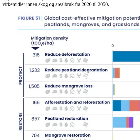
virkemidler innen skog og arealbruk fra 2020 til 2050.