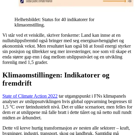
Helhetsbildet: Status for 40 indikatorer for
klimaomstilling.
Vi står ved et veiskille, skriver forskerne: Land kan innse at en
nullutslippsfremtid også bringer med seg energiuavhengighet og
økonomisk vekst. Men resultatet kan også bli at fossil energi styrker
sin posisjon og tiltrekker seg mer investeringer, noe som vil skape et
enda større gap enn i dag mellom utslippsnivået og en utvikling
forenlig med 1,5 grader.
Klimaomstillingen: Indikatorer og
fremdrift
State of Climate Action 2022
tar utgangspunkt i FNs klimapanels
analyser av utslippsutviklingen hvis global oppvarming begrenses til
1,5 °C over førindustrielt nivå. Det er ulike scenarioer, men felles for
dem er at utslippene må falle bratt i dette tiåret og nå netto null rundt
midten av århundret.
Dette vil kreve hurtig transformasjon av nesten alle sektorer – kraft,
bygninger, industri, transport, skog og landbruk. Samtidig må