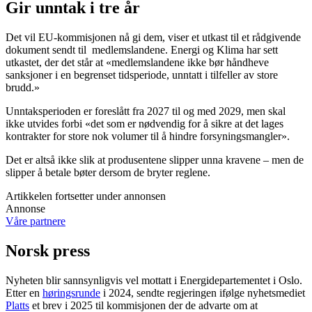
Gir unntak i tre år
Det vil EU-kommisjonen nå gi dem, viser et utkast til et rådgivende
dokument sendt til medlemslandene. Energi og Klima har sett
utkastet, der det står at «medlemslandene ikke bør håndheve
sanksjoner i en begrenset tidsperiode, unntatt i tilfeller av store
brudd.»
Unntaksperioden er foreslått fra 2027 til og med 2029, men skal
ikke utvides forbi «det som er nødvendig for å sikre at det lages
kontrakter for store nok volumer til å hindre forsyningsmangler».
Det er altså ikke slik at produsentene slipper unna kravene – men de
slipper å betale bøter dersom de bryter reglene.
Artikkelen fortsetter under annonsen
Annonse
Våre partnere
Norsk press
Nyheten blir sannsynligvis vel mottatt i Energidepartementet i Oslo.
Etter en
høringsrunde
i 2024, sendte regjeringen ifølge nyhetsmediet
Platts
et brev i 2025 til kommisjonen der de advarte om at