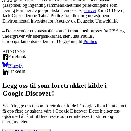
gasspriser, og ingenting sammenliknet med prisøkningene som
jevnlig kommer av geopolitiske hendelser»,
skriver
Kim O’Dowd,
Jack Corscaden og Tabea Pottiez fra klimaorganisasjonene
Environmental Investigation Agency og Deutsche Umwelthilfe.
– Dette sender et katastrofalt signal i møte med presset fra USA og
undergraver vår energisikkerhet, sier Jutta Paulus,
europaparlamentsmedlem fra De grønne, til
Politico
.
ANNONSE
Facebook
Bluesky
LinkedIn
Legg oss til som foretrukket kilde i
Google Discover!
Ved å legge oss til som foretrukket kilde i Google vil du blant annet
få opp flere av sakene våre i Google Discover. Dette hjelper oss
også med å nå ut til flere lesere som er interessert i klima- og
energinyheter.