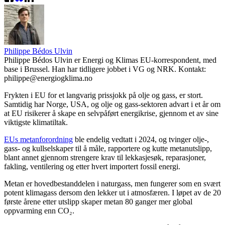
Philippe Bédos Ulvin
Philippe Bédos Ulvin er Energi og Klimas EU-korrespondent, med
base i Brussel. Han har tidligere jobbet i VG og NRK. Kontakt:
philippe@energiogklima.no
Frykten i EU for et langvarig prissjokk på olje og gass, er stort.
Samtidig har Norge, USA, og olje og gass-sektoren advart i et år om
at EU risikerer å skape en selvpåført energikrise, gjennom et av sine
viktigste klimatiltak.
EUs metanforordning
ble endelig vedtatt i 2024, og tvinger olje-,
gass- og kullselskaper til å måle, rapportere og kutte metanutslipp,
blant annet gjennom strengere krav til lekkasjesøk, reparasjoner,
fakling, ventilering og etter hvert importert fossil energi.
Metan er hovedbestanddelen i naturgass, men fungerer som en svært
potent klimagass dersom den lekker ut i atmosfæren. I løpet av de 20
første årene etter utslipp skaper metan 80 ganger mer global
oppvarming enn CO₂.