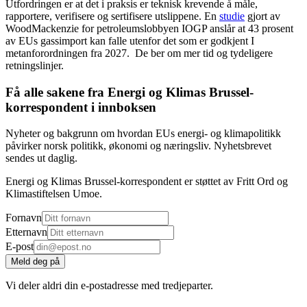
Utfordringen er at det i praksis er teknisk krevende å måle,
rapportere, verifisere og sertifisere utslippene. En
studie
gjort av
WoodMackenzie for petroleumslobbyen IOGP anslår at 43 prosent
av EUs gassimport kan falle utenfor det som er godkjent I
metanforordningen fra 2027. De ber om mer tid og tydeligere
retningslinjer.
Få alle sakene fra Energi og Klimas Brussel-
korrespondent i innboksen
Nyheter og bakgrunn om hvordan EUs energi- og klimapolitikk
påvirker norsk politikk, økonomi og næringsliv. Nyhetsbrevet
sendes ut daglig.
Energi og Klimas Brussel-korrespondent er støttet av Fritt Ord og
Klimastiftelsen Umoe.
Fornavn
Etternavn
E-post
Meld deg på
Vi deler aldri din e-postadresse med tredjeparter.