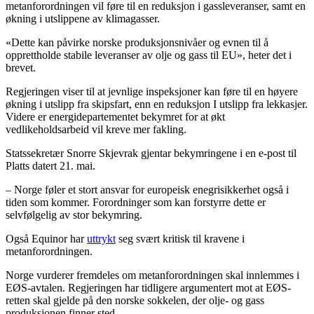
metanforordningen vil føre til en reduksjon i gassleveranser, samt en
økning i utslippene av klimagasser.
«Dette kan påvirke norske produksjonsnivåer og evnen til å
opprettholde stabile leveranser av olje og gass til EU», heter det i
brevet.
Regjeringen viser til at jevnlige inspeksjoner kan føre til en høyere
økning i utslipp fra skipsfart, enn en reduksjon I utslipp fra lekkasjer.
Videre er energidepartementet bekymret for at økt
vedlikeholdsarbeid vil kreve mer fakling.
Statssekretær Snorre Skjevrak gjentar bekymringene i en e-post til
Platts datert 21. mai.
– Norge føler et stort ansvar for europeisk enegrisikkerhet også i
tiden som kommer. Forordninger som kan forstyrre dette er
selvfølgelig av stor bekymring.
Også Equinor har
uttrykt
seg svært kritisk til kravene i
metanforordningen.
Norge vurderer fremdeles om metanforordningen skal innlemmes i
EØS-avtalen. Regjeringen har tidligere argumentert mot at EØS-
retten skal gjelde på den norske sokkelen, der olje- og gass
produksjonen finner sted.