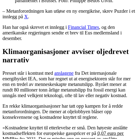
parlamentet i Brussel. Foto: Philippe Bédos Ulvin.
– Metanforordningen kan utløse en ny energikrise, skrev Puzder i et
innlegg på
X
.
Han har også skrevet et innlegg i
Financial Times
, og den
amerikanske regjeringen sendte et brev til Eus medlemsland i
desember.
Klimaorganisasjoner avviser oljedrevet
narrativ
Presset står i kontrast med
anslagene
fra Det internasjonale
energibyrået IEA, som har regnet ut at energisektoren står for mer
enn en tredel av menneskeskapte metanutslipp. Byrået mener at
rundt 80 millioner tonn årlige metanutslipp fra fossil energi kan
unngås med velkjent teknologi, ofte til lav eller negativ kostnad.
En rekke klimaorganisasjoner har tatt opp kampen for å redde
metanforordningen. De mener at oljelobbyen blåser opp
konsekvensene og kostnadene knyttet til reglene.
«Kostnadene knyttet til etterlevelse er små. Den høyeste anslåtte
kostnadseffekten for europeiske gasspricer er på
0,07 euro per
MMBtu
fra 2031. Det er mindre enn en prosent av anslåtte