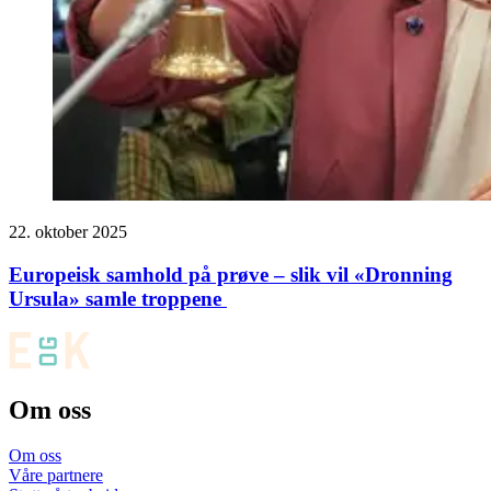
22. oktober 2025
Europeisk samhold på prøve – slik vil «Dronning
Ursula» samle troppene
Om oss
Om oss
Våre partnere