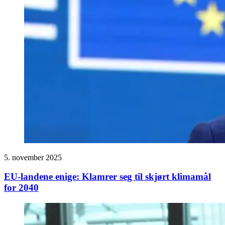
5. november 2025
EU-landene enige: Klamrer seg til skjørt klimamål
for 2040