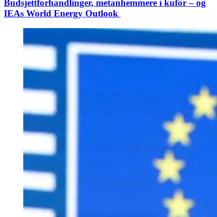
Budsjett­forhandlinger, metanhemmere i kufôr – og
IEAs World Energy Outlook