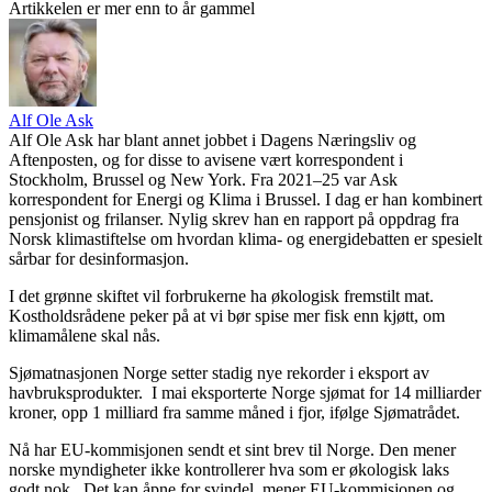
Artikkelen er mer enn to år gammel
Alf Ole Ask
Alf Ole Ask har blant annet jobbet i Dagens Næringsliv og
Aftenposten, og for disse to avisene vært korrespondent i
Stockholm, Brussel og New York. Fra 2021–25 var Ask
korrespondent for Energi og Klima i Brussel. I dag er han kombinert
pensjonist og frilanser. Nylig skrev han en rapport på oppdrag fra
Norsk klimastiftelse om hvordan klima- og energidebatten er spesielt
sårbar for desinformasjon.
I det grønne skiftet vil forbrukerne ha økologisk fremstilt mat.
Kostholdsrådene peker på at vi bør spise mer fisk enn kjøtt, om
klimamålene skal nås.
Sjømatnasjonen Norge setter stadig nye rekorder i eksport av
havbruksprodukter. I mai eksporterte Norge sjømat for 14 milliarder
kroner, opp 1 milliard fra samme måned i fjor, ifølge Sjømatrådet.
Nå har EU-kommisjonen sendt et sint brev til Norge. Den mener
norske myndigheter ikke kontrollerer hva som er økologisk laks
godt nok. Det kan åpne for svindel, mener EU-kommisjonen og