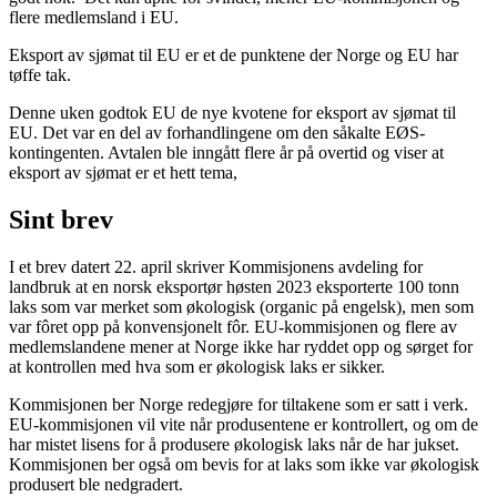
flere medlemsland i EU.
Eksport av sjømat til EU er et de punktene der Norge og EU har
tøffe tak.
Denne uken godtok EU de nye kvotene for eksport av sjømat til
EU. Det var en del av forhandlingene om den såkalte EØS-
kontingenten. Avtalen ble inngått flere år på overtid og viser at
eksport av sjømat er et hett tema,
Sint brev
I et brev datert 22. april skriver Kommisjonens avdeling for
landbruk at en norsk eksportør høsten 2023 eksporterte 100 tonn
laks som var merket som økologisk (organic på engelsk), men som
var fôret opp på konvensjonelt fôr. EU-kommisjonen og flere av
medlemslandene mener at Norge ikke har ryddet opp og sørget for
at kontrollen med hva som er økologisk laks er sikker.
Kommisjonen ber Norge redegjøre for tiltakene som er satt i verk.
EU-kommisjonen vil vite når produsentene er kontrollert, og om de
har mistet lisens for å produsere økologisk laks når de har jukset.
Kommisjonen ber også om bevis for at laks som ikke var økologisk
produsert ble nedgradert.