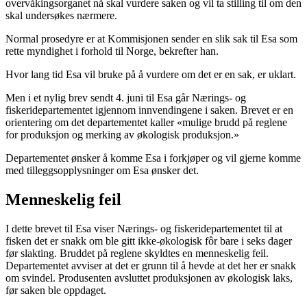
overvåkingsorganet nå skal vurdere saken og vil ta stilling til om den
skal undersøkes nærmere.
Normal prosedyre er at Kommisjonen sender en slik sak til Esa som
rette myndighet i forhold til Norge, bekrefter han.
Hvor lang tid Esa vil bruke på å vurdere om det er en sak, er uklart.
Men i et nylig brev sendt 4. juni til Esa går Nærings- og
fiskeridepartementet igjennom innvendingene i saken. Brevet er en
orientering om det departementet kaller «mulige brudd på reglene
for produksjon og merking av økologisk produksjon.»
Departementet ønsker å komme Esa i forkjøper og vil gjerne komme
med tilleggsopplysninger om Esa ønsker det.
Menneskelig feil
I dette brevet til Esa viser Nærings- og fiskeridepartementet til at
fisken det er snakk om ble gitt ikke-økologisk fôr bare i seks dager
før slakting. Bruddet på reglene skyldtes en menneskelig feil.
Departementet avviser at det er grunn til å hevde at det her er snakk
om svindel. Produsenten avsluttet produksjonen av økologisk laks,
før saken ble oppdaget.