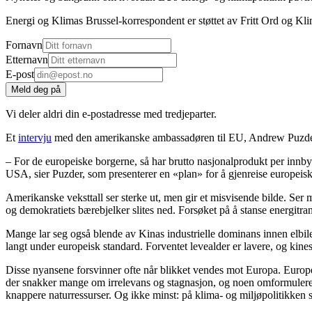
Energi og Klimas Brussel-korrespondent er støttet av Fritt Ord og Kl
Fornavn
Etternavn
E-post
Meld deg på
Vi deler aldri din e-postadresse med tredjeparter.
Et
intervju
med den amerikanske ambassadøren til EU, Andrew Puzder, ha
– For de europeiske borgerne, så har brutto nasjonalprodukt per innbygg
USA, sier Puzder, som presenterer en «plan» for å gjenreise europeisk
Amerikanske veksttall ser sterke ut, men gir et misvisende bilde. Ser m
og demokratiets bærebjelker slites ned. Forsøket på å stanse energitr
Mange lar seg også blende av Kinas industrielle dominans innen elbiler,
langt under europeisk standard. Forventet levealder er lavere, og kines
Disse nyansene forsvinner ofte når blikket vendes mot Europa. Europe
der snakker mange om irrelevans og stagnasjon, og noen omformulerer 
knappere naturressurser. Og ikke minst: på klima- og miljøpolitikke