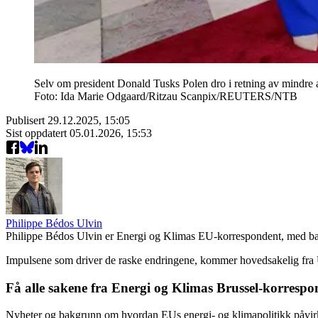
Selv om president Donald Tusks Polen dro i retning av mindre a
Foto: Ida Marie Odgaard/Ritzau Scanpix/REUTERS/NTB
Publisert
29.12.2025, 15:05
Sist oppdatert
05.01.2026, 15:53
Philippe Bédos Ulvin
Philippe Bédos Ulvin er Energi og Klimas EU-korrespondent, med ba
Impulsene som driver de raske endringene, kommer hovedsakelig fra USA
Få alle sakene fra Energi og Klimas Brussel-korrespo
Nyheter og bakgrunn om hvordan EUs energi- og klimapolitikk påvirke