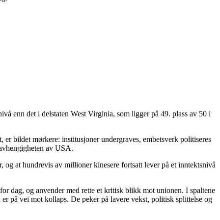
.
ivå enn det i delstaten West Virginia, som ligger på 49. plass av 50 i
, er bildet mørkere: institusjoner undergraves, embetsverk politiseres
ke avhengigheten av USA.
 og at hundrevis av millioner kinesere fortsatt lever på et inntektsnivå
r dag, og anvender med rette et kritisk blikk mot unionen. I spaltene
på vei mot kollaps. De peker på lavere vekst, politisk splittelse og