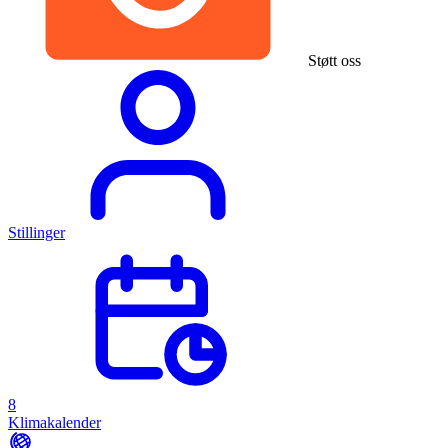
Støtt oss
Stillinger
8
Klimakalender