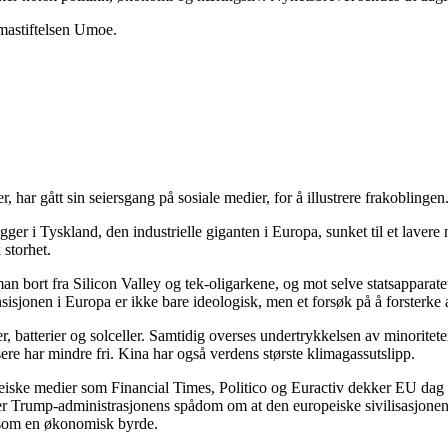
imastiftelsen Umoe.
r gått sin seiersgang på sosiale medier, for å illustrere frakoblingen
er i Tyskland, den industrielle giganten i Europa, sunket til et lavere n
 storhet.
an bort fra Silicon Valley og tek-oligarkene, og mot selve statsapparatet
ansisjonen i Europa er ikke bare ideologisk, men et forsøk på å forster
 batterier og solceller. Samtidig overses undertrykkelsen av minoriteter,
ere har mindre fri. Kina har også verdens største klimagassutslipp.
iske medier som Financial Times, Politico og Euractiv dekker EU dag fo
Trump-administrasjonens spådom om at den europeiske sivilisasjonen er 
n som en økonomisk byrde.