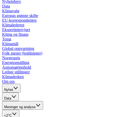
Nyhetsbrev
Data
Klimavalg
Europas grønne skifte
EU-korrespondenten
Klimalederen
Ekspertintervjuet
Klima og finans
Tema
Klimamål
Global oppvarming
Folk mener (holdninger)
Norgespris
Energiomstilling
Annonsørinnhold
Ledige stilliinger
Klimadesken
Om oss
Nyhet
Data
Meninger og analyse
<2°C