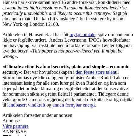
Hansen har skrive saman med 16 andre forskarar, konkluderer med
at
«continued high emissions will make multi-meter sea level rise
practically unavoidable and likely to occur this century»
. Sagt på
ein annan måte: Det kan bli vanskeleg å bu i kystnære byar som
New York og London i 2100.
Artikkelen til Hansen et. al har fått
mykje omtale
, sjølv om han enno
ikkje er fagfellevurdert. Anders Levermann, IPCCs hovudforfattar
om havstiging, var raskt ute med å forklare for sine Twitter-følgjarar
kva det betyr:
«This paper is not peer-reviewed yet. It might be
wrong».
«Climate action is about security, plain and simple – economic
security»:
Det var hovudbodskapen i
den første store talen
til
Storbritannias nye klima- og energiminister Amber Rudd. Talen er
interessant lesing for alle som lurer på kven Rudd er, og kva som
skjer på det britiske klima- og energifeltet etter at dei konservative
før sommaren sikra seg reint fleirtal i parlamentet. Tidlegare denne
veka gjorde Camerons regjering det kjent at dei kuttar kraftig i støtta
til
landbasert vindkraft
og
annan fornybar energi
.
Artikkelen fortsetter under annonsen
Annonse
Våre partnere
ANNONSE