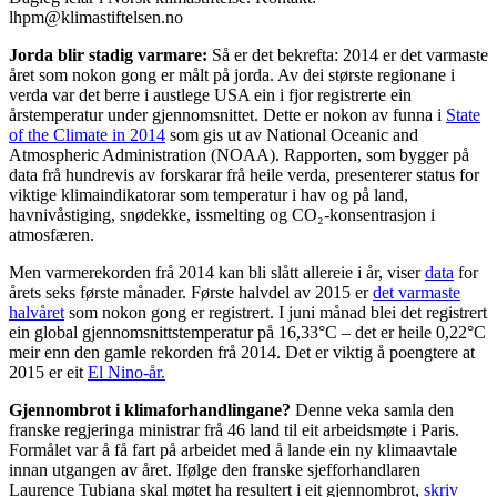
lhpm@klimastiftelsen.no
Jorda blir stadig varmare:
Så er det bekrefta: 2014 er det varmaste
året som nokon gong er målt på jorda. Av dei største regionane i
verda var det berre i austlege USA ein i fjor registrerte ein
årstemperatur under gjennomsnittet. Dette er nokon av funna i
State
of the Climate in 2014
som gis ut av National Oceanic and
Atmospheric Administration (NOAA). Rapporten, som bygger på
data frå hundrevis av forskarar frå heile verda, presenterer status for
viktige klimaindikatorar som temperatur i hav og på land,
havnivåstiging, snødekke, issmelting og CO₂-konsentrasjon i
atmosfæren.
Men varmerekorden frå 2014 kan bli slått allereie i år, viser
data
for
årets seks første månader. Første halvdel av 2015 er
det varmaste
halvåret
som nokon gong er registrert. I juni månad blei det registrert
ein global gjennomsnittstemperatur på 16,33°C – det er heile 0,22°C
meir enn den gamle rekorden frå 2014. Det er viktig å poengtere at
2015 er eit
El Nino-år.
Gjennombrot i klimaforhandlingane?
Denne veka samla den
franske regjeringa ministrar frå 46 land til eit arbeidsmøte i Paris.
Formålet var å få fart på arbeidet med å lande ein ny klimaavtale
innan utgangen av året. Ifølge den franske sjefforhandlaren
Laurence Tubiana skal møtet ha resultert i eit gjennombrot,
skriv