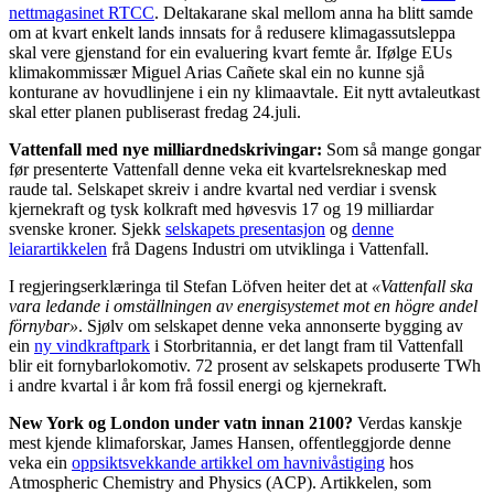
nettmagasinet RTCC
. Deltakarane skal mellom anna ha blitt samde
om at kvart enkelt lands innsats for å redusere klimagassutsleppa
skal vere gjenstand for ein evaluering kvart femte år. Ifølge EUs
klimakommissær Miguel Arias Cañete skal ein no kunne sjå
konturane av hovudlinjene i ein ny klimaavtale. Eit nytt avtaleutkast
skal etter planen publiserast fredag 24.juli.
Vattenfall med nye milliardnedskrivingar:
Som så mange gongar
før presenterte Vattenfall denne veka eit kvartelsrekneskap med
raude tal. Selskapet skreiv i andre kvartal ned verdiar i svensk
kjernekraft og tysk kolkraft med høvesvis 17 og 19 milliardar
svenske kroner. Sjekk
selskapets presentasjon
og
denne
leiarartikkelen
frå Dagens Industri om utviklinga i Vattenfall.
I regjeringserklæringa til Stefan Löfven heiter det at
«Vattenfall ska
vara ledande i omställningen av energisystemet mot en högre andel
förnybar»
. Sjølv om selskapet denne veka annonserte bygging av
ein
ny vindkraftpark
i Storbritannia, er det langt fram til Vattenfall
blir eit fornybarlokomotiv. 72 prosent av selskapets produserte TWh
i andre kvartal i år kom frå fossil energi og kjernekraft.
New York og London under vatn innan 2100?
Verdas kanskje
mest kjende klimaforskar, James Hansen, offentleggjorde denne
veka ein
oppsiktsvekkande artikkel om havnivåstiging
hos
Atmospheric Chemistry and Physics (ACP). Artikkelen, som