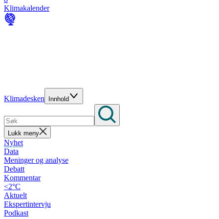
Klimakalender
Klimadesken
Innhold
Lukk meny
Nyhet
Data
Meninger og analyse
Debatt
Kommentar
<2°C
Aktuelt
Ekspertintervju
Podkast