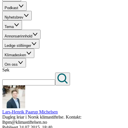
Podkast
Nyhetsbrev
Tema
Annonsørinnhold
Ledige stilliinger
Klimadesken
Om oss
Søk
Lars-Henrik Paarup Michelsen
Dagleg leiar i Norsk klimastiftelse. Kontakt:
lhpm@klimastiftelsen.no
Publisert
24.07.2015, 18:40