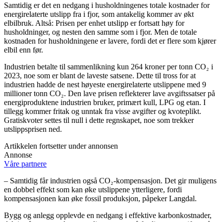
Samtidig er det en nedgang i husholdningenes totale kostnader for
energirelaterte utslipp fra i fjor, som antakelig kommer av økt
elbilbruk. Altså: Prisen per enhet utslipp er fortsatt høy for
husholdninger, og nesten den samme som i fjor. Men de totale
kostnaden for husholdningene er lavere, fordi det er flere som kjører
elbil enn før.
Industrien betalte til sammenlikning kun 264 kroner per tonn CO₂ i
2023, noe som er blant de laveste satsene. Dette til tross for at
industrien hadde de nest høyeste energirelaterte utslippene med 9
millioner tonn CO₂. Den lave prisen reflekterer lave avgiftssatser på
energiproduktene industrien bruker, primært kull, LPG og etan. I
tillegg kommer fritak og unntak fra visse avgifter og kvoteplikt.
Gratiskvoter settes til null i dette regnskapet, noe som trekker
utslippsprisen ned.
Artikkelen fortsetter under annonsen
Annonse
Våre partnere
– Samtidig får industrien også CO₂-kompensasjon. Det gir muligens
en dobbel effekt som kan øke utslippene ytterligere, fordi
kompensasjonen kan øke fossil produksjon, påpeker Langdal.
Bygg og anlegg opplevde en nedgang i effektive karbonkostnader,