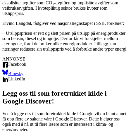
eksplisitte avgifter som CO₂-avgiften og implisitte avgifter som
veibruksavgiften. I kvotepliktig sektor brukes kvoter som
utslippspris.
Eivind Langdal, rådgiver ved nasjonalregnskapet i SSB, forklarer:
– Utslippsprisen er rett og slett prisen på utslipp på energiprodukter
som bensin, diesel og tungolje. Derfor får vi forskjeller mellom
næringene, fordi de bruker ulike energiprodukter. I tillegg kan
næringer redusere sin utslippspris ved å forbruke andre typer energi.
ANNONSE
Facebook
Bluesky
LinkedIn
Legg oss til som foretrukket kilde i
Google Discover!
Ved å legge oss til som foretrukket kilde i Google vil du blant annet
få opp flere av sakene våre i Google Discover. Dette hjelper oss
også med å nå ut til flere lesere som er interessert i klima- og
energinyheter.