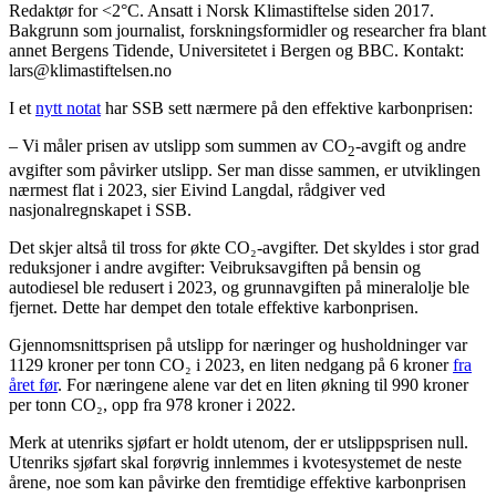
Redaktør for <2°C. Ansatt i Norsk Klimastiftelse siden 2017.
Bakgrunn som journalist, forskningsformidler og researcher fra blant
annet Bergens Tidende, Universitetet i Bergen og BBC. Kontakt:
lars@klimastiftelsen.no
I et
nytt notat
har SSB sett nærmere på den effektive karbonprisen:
– Vi måler prisen av utslipp som summen av CO
-avgift og andre
2
avgifter som påvirker utslipp. Ser man disse sammen, er utviklingen
nærmest flat i 2023, sier Eivind Langdal, rådgiver ved
nasjonalregnskapet i SSB.
Det skjer altså til tross for økte CO₂-avgifter. Det skyldes i stor grad
reduksjoner i andre avgifter: Veibruksavgiften på bensin og
autodiesel ble redusert i 2023, og grunnavgiften på mineralolje ble
fjernet. Dette har dempet den totale effektive karbonprisen.
Gjennomsnittsprisen på utslipp for næringer og husholdninger var
1129 kroner per tonn CO₂ i 2023, en liten nedgang på 6 kroner
fra
året før
. For næringene alene var det en liten økning til 990 kroner
per tonn CO₂, opp fra 978 kroner i 2022.
Merk at utenriks sjøfart er holdt utenom, der er utslippsprisen null.
Utenriks sjøfart skal forøvrig innlemmes i kvotesystemet de neste
årene, noe som kan påvirke den fremtidige effektive karbonprisen