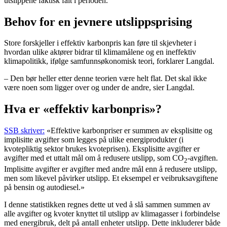
utslippene faktisk falt i perioden.
Behov for en jevnere utslippsprising
Store forskjeller i effektiv karbonpris kan føre til skjevheter i
hvordan ulike aktører bidrar til klimamålene og en ineffektiv
klimapolitikk, ifølge samfunnsøkonomisk teori, forklarer Langdal.
– Den bør heller etter denne teorien være helt flat. Det skal ikke
være noen som ligger over og under de andre, sier Langdal.
Hva er «effektiv karbonpris»?
SSB skriver:
«Effektive karbonpriser er summen av eksplisitte og
implisitte avgifter som legges på ulike energiprodukter (i
kvotepliktig sektor brukes kvoteprisen). Eksplisitte avgifter er
avgifter med et uttalt mål om å redusere utslipp, som CO
-avgiften.
2
Implisitte avgifter er avgifter med andre mål enn å redusere utslipp,
men som likevel påvirker utslipp. Et eksempel er veibruksavgiftene
på bensin og autodiesel.»
I denne statistikken regnes dette ut ved å slå sammen summen av
alle avgifter og kvoter knyttet til utslipp av klimagasser i forbindelse
med energibruk, delt på antall enheter utslipp. Dette inkluderer både