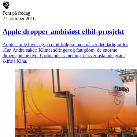
Fem på fredag
21. oktober 2016
Apple dropper ambisiøst elbil-prosjekt
Apple skulle hive seg på elbil-bølgen, men nå ser det dårlig ut for
iCar. Andre saker: Klimaendringer og fattigdom, de enorme
dimensjonene over Grønlands issmelting, et overraskende grønt
skifte i Kina.