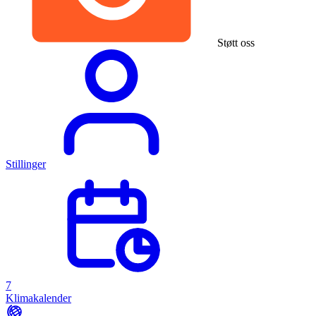
Støtt oss
Stillinger
7
Klimakalender