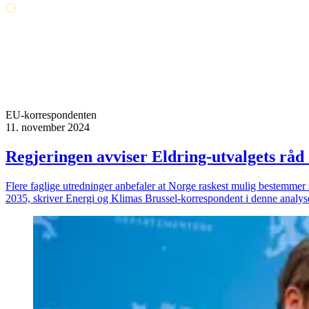
EU-korrespondenten
11. november 2024
Regjeringen avviser Eldring-utvalgets rå
Flere faglige utredninger anbefaler at Norge raskest mulig bestemmer 
2035, skriver Energi og Klimas Brussel-korrespondent i denne analys