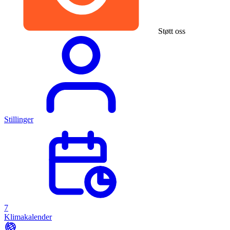
Støtt oss
Stillinger
7
Klimakalender