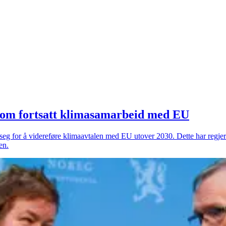
d om fortsatt klimasamarbeid med EU
seg for å videreføre klimaavtalen med EU utover 2030. Dette har regjer
en.