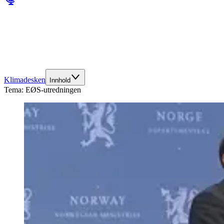
Klimadesken
Innhold
Tema:
EØS-utredningen