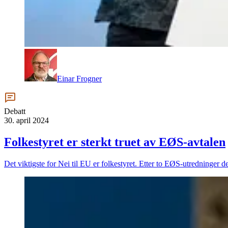
Einar Frogner
Debatt
30. april 2024
Folkestyret er sterkt truet av EØS-avtalen
Det viktigste for Nei til EU er folkestyret. Etter to EØS-utredninger 