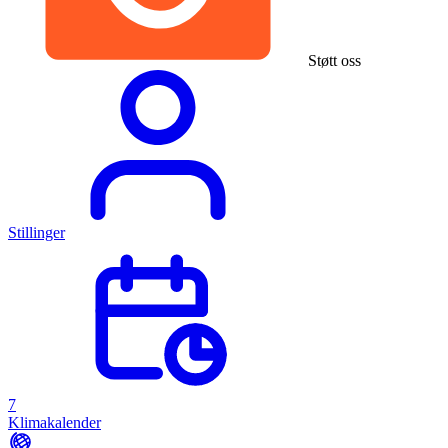
Støtt oss
Stillinger
7
Klimakalender