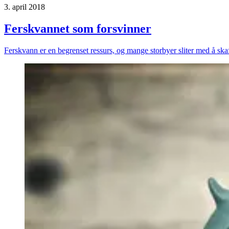
3. april 2018
Ferskvannet som forsvinner
Ferskvann er en begrenset ressurs, og mange storbyer sliter med å ska