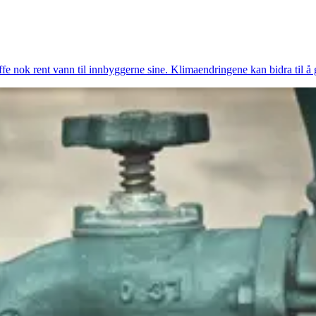
ffe nok rent vann til innbyggerne sine. Klimaendringene kan bidra til å