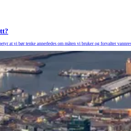
tt?
betyr at vi bør tenke annerledes om måten vi bruker og forvalter vannre