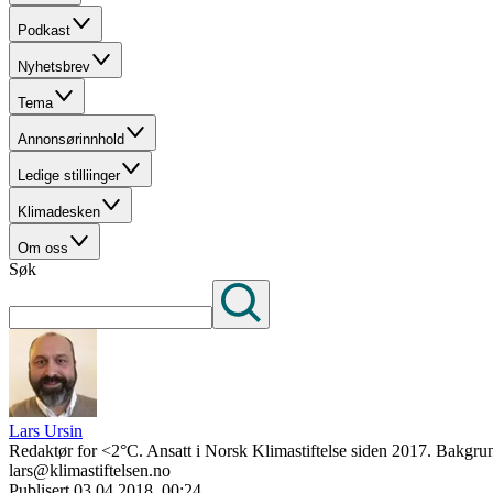
Podkast
Nyhetsbrev
Tema
Annonsørinnhold
Ledige stilliinger
Klimadesken
Om oss
Søk
Lars Ursin
Redaktør for <2°C. Ansatt i Norsk Klimastiftelse siden 2017. Bakgrun
lars@klimastiftelsen.no
Publisert
03.04.2018, 00:24