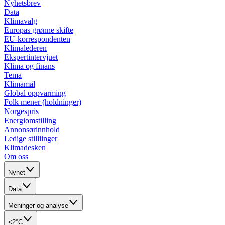
Nyhetsbrev
Data
Klimavalg
Europas grønne skifte
EU-korrespondenten
Klimalederen
Ekspertintervjuet
Klima og finans
Tema
Klimamål
Global oppvarming
Folk mener (holdninger)
Norgespris
Energiomstilling
Annonsørinnhold
Ledige stilliinger
Klimadesken
Om oss
Nyhet
Data
Meninger og analyse
<2°C