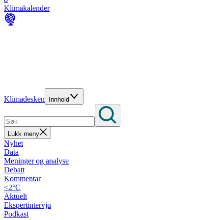
Klimakalender
Klimadesken
Innhold
Lukk meny
Nyhet
Data
Meninger og analyse
Debatt
Kommentar
<2°C
Aktuelt
Ekspertintervju
Podkast