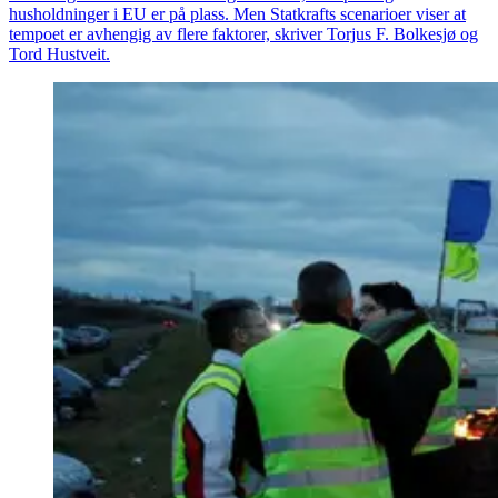
husholdninger i EU er på plass. Men Statkrafts scenarioer viser at
tempoet er avhengig av flere faktorer, skriver Torjus F. Bolkesjø og
Tord Hustveit.