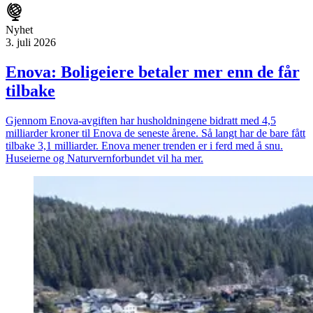
Nyhet
3. juli 2026
Enova: Boligeiere betaler mer enn de får
tilbake
Gjennom Enova-avgiften har husholdningene bidratt med 4,5
milliarder kroner til Enova de seneste årene. Så langt har de bare fått
tilbake 3,1 milliarder. Enova mener trenden er i ferd med å snu.
Huseierne og Naturvernforbundet vil ha mer.