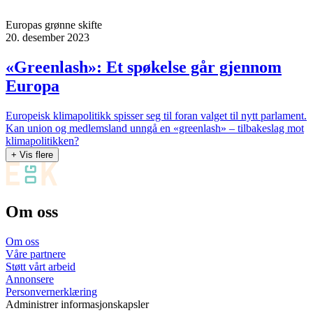
Europas grønne skifte
20. desember 2023
«Greenlash»: Et spøkelse går gjennom
Europa
Europeisk klimapolitikk spisser seg til foran valget til nytt parlament.
Kan union og medlemsland unngå en «greenlash» – tilbakeslag mot
klimapolitikken?
+ Vis flere
Om oss
Om oss
Våre partnere
Støtt vårt arbeid
Annonsere
Personvernerklæring
Administrer informasjonskapsler