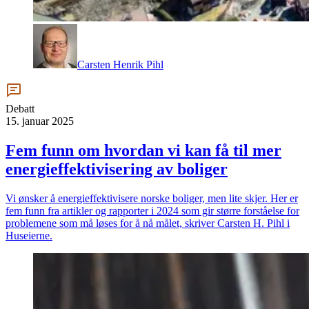
Carsten Henrik Pihl
Debatt
15. januar 2025
Fem funn om hvordan vi kan få til mer
energieffektivisering av boliger
Vi ønsker å energieffektivisere norske boliger, men lite skjer. Her er
fem funn fra artikler og rapporter i 2024 som gir større forståelse for
problemene som må løses for å nå målet, skriver Carsten H. Pihl i
Huseierne.