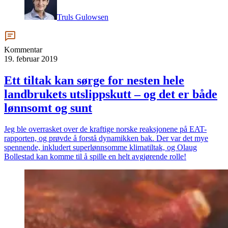
Truls Gulowsen
Kommentar
19. februar 2019
Ett tiltak kan sørge for nesten hele
landbrukets utslippskutt – og det er både
lønnsomt og sunt
Jeg ble overrasket over de kraftige norske reaksjonene på EAT-
rapporten, og prøvde å forstå dynamikken bak. Der var det mye
spennende, inkludert superlønnsomme klimatiltak, og Olaug
Bollestad kan komme til å spille en helt avgjørende rolle!