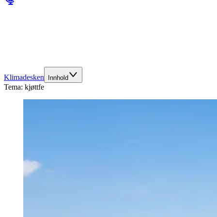
Klimadesken
Innhold
Tema:
kjøttfe