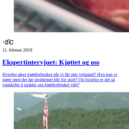
11. februar 2019
Ekspertintervjuet: Kjøttet og oss
Hvorfor øker kjøttforbruket når vi får mer velstand? Hva kan vi
gjøre med det før problemet blir for stort? Og hvorfor er det så
vanskelig å snakke om kjøttforbruket vårt?