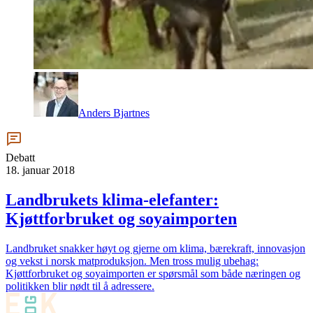
Anders Bjartnes
Debatt
18. januar 2018
Landbrukets klima-elefanter:
Kjøttforbruket og soyaimporten
Landbruket snakker høyt og gjerne om klima, bærekraft, innovasjon
og vekst i norsk matproduksjon. Men tross mulig ubehag:
Kjøttforbruket og soyaimporten er spørsmål som både næringen og
politikken blir nødt til å adressere.