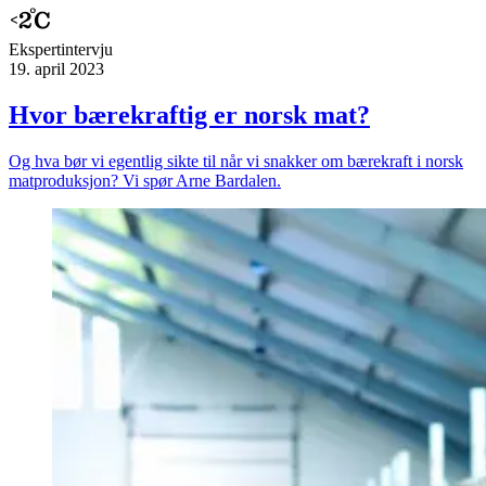
Ekspert­intervju
19. april 2023
Hvor bærekraftig er norsk mat?
Og hva bør vi egentlig sikte til når vi snakker om bærekraft i norsk
matproduksjon? Vi spør Arne Bardalen.