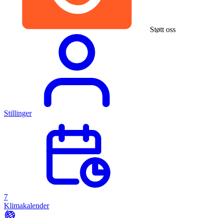
Støtt oss
Stillinger
7
Klimakalender