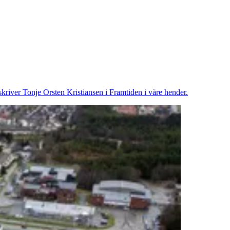
 skriver Tonje Orsten Kristiansen i Framtiden i våre hender.