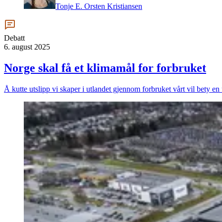
Tonje E. Orsten Kristiansen
Debatt
6. august 2025
Norge skal få et klimamål for forbruket
Å kutte utslipp vi skaper i utlandet gjennom forbruket vårt vil bety en