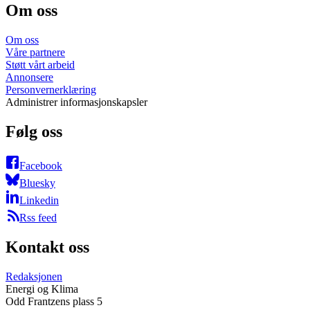
Om oss
Om oss
Våre partnere
Støtt vårt arbeid
Annonsere
Personvernerklæring
Administrer informasjonskapsler
Følg oss
Facebook
Bluesky
Linkedin
Rss feed
Kontakt oss
Redaksjonen
Energi og Klima
Odd Frantzens plass 5