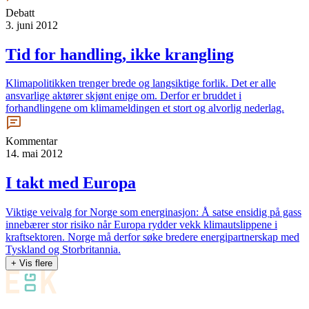
Debatt
3. juni 2012
Tid for handling, ikke krangling
Klimapolitikken trenger brede og langsiktige forlik. Det er alle
ansvarlige aktører skjønt enige om. Derfor er bruddet i
forhandlingene om klimameldingen et stort og alvorlig nederlag.
Kommentar
14. mai 2012
I takt med Europa
Viktige veivalg for Norge som energinasjon: Å satse ensidig på gass
innebærer stor risiko når Europa rydder vekk klimautslippene i
kraftsektoren. Norge må derfor søke bredere energipartnerskap med
Tyskland og Storbritannia.
+ Vis flere