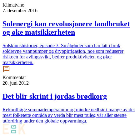
Klimatv.no
7. desember 2016
Solenergi kan revolusjonere landbruket
og øke matsikkerheten
Solskinnshistorier, episode 3: Småbønder som har tatt i bruk
soldrevne vannpumper og dryppirrigasjon, noe som reduserer
risikoen for avlingssvikt, bedrer produktiviteten og øker
matsikkerheten.
Kommentar
20. juni 2012
Det blir skrint i jordas brødkorg
Rekordhøge sommartemperaturar og mindre nedbør i mange av dei
mest folketette områda av verda blir mest truleg vår aller største
utfordring under den globale oppvarminga.