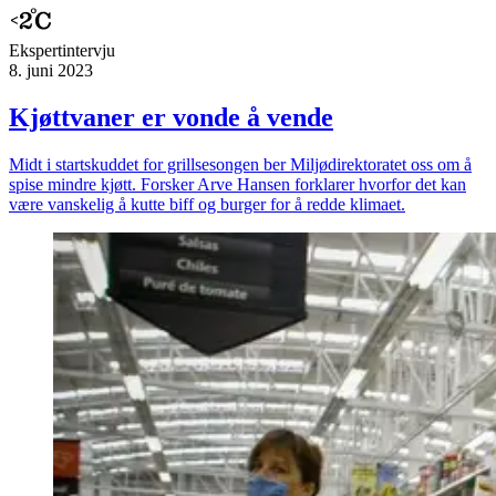
Ekspert­intervju
8. juni 2023
Kjøttvaner er vonde å vende
Midt i startskuddet for grillsesongen ber Miljødirektoratet oss om å
spise mindre kjøtt. Forsker Arve Hansen forklarer hvorfor det kan
være vanskelig å kutte biff og burger for å redde klimaet.