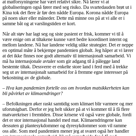
at matforsyningene har vært relativt sikre. Nå lærer vi at
globaliseringen også fører med seg risiko. Da svartedauden brøt ut i
Kina tok det flere år før den nådde Europa. Korona nådde Europa
på noen uker eller måneder. Dette må minne oss på at vi alle er i
samme båt og at varslingstiden er kort.
Når alt støv har lagt seg og siste pasient er frisk, kommer vi til å
være enige om at tiltakene kunne vært bedre koordinert internt og
mellom landene. Nå har landene veldig ulike strategier. Det er neppe
en optimal måte å bekjempe pandemien globalt. Jeg håper at vi lærer
at det ikke finnes noe godt alternativ til internasjonalt samarbeid. Vi
må ha internasjonale avtaler som gir adgang til å pålegge land
bestemte tiltak. Dessverre er enkelte store land i ferd med å trekke
seg ut av internasjonalt samarbeid for å fremme egne interesser på
bekostning av de globale.
– Hva kan pandemien fortelle oss om hvordan matsikkerheten kan
bli påvirket av klimaendringer?
– Befolkningen øker raskt samtidig som klimaet blir varmere og mer
uforutsigbart. Derfor er jeg helt sikker på at vi kommer til å få flere
matvarekriser i fremtiden. Disse krisene vil også være globale, fordi
det er stor internasjonal handel med mat. Klimaendringene kan
dessuten gi plantesykdommer og dyresykdommer som vil ramme
oss alle. Som med pandemien mener jeg at svaret også her handler