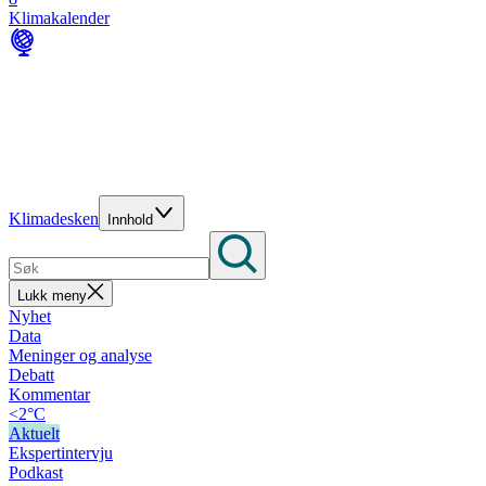
Klimakalender
Klimadesken
Innhold
Lukk meny
Nyhet
Data
Meninger og analyse
Debatt
Kommentar
<2°C
Aktuelt
Ekspertintervju
Podkast