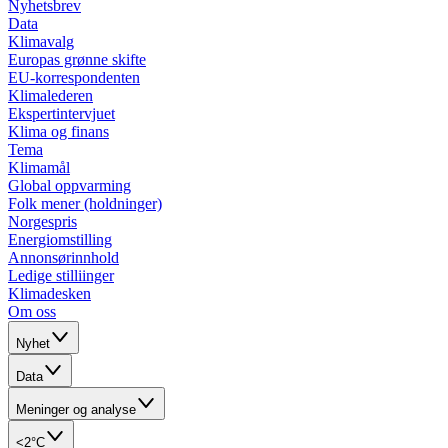
Nyhetsbrev
Data
Klimavalg
Europas grønne skifte
EU-korrespondenten
Klimalederen
Ekspertintervjuet
Klima og finans
Tema
Klimamål
Global oppvarming
Folk mener (holdninger)
Norgespris
Energiomstilling
Annonsørinnhold
Ledige stilliinger
Klimadesken
Om oss
Nyhet
Data
Meninger og analyse
<2°C