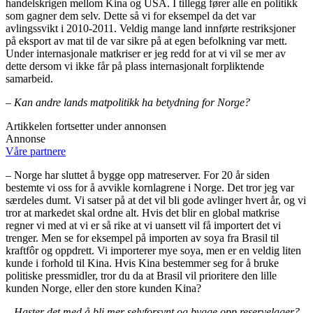
handelskrigen mellom Kina og USA. I tillegg fører alle en politikk
som gagner dem selv. Dette så vi for eksempel da det var
avlingssvikt i 2010-2011. Veldig mange land innførte restriksjoner
på eksport av mat til de var sikre på at egen befolkning var mett.
Under internasjonale matkriser er jeg redd for at vi vil se mer av
dette dersom vi ikke får på plass internasjonalt forpliktende
samarbeid.
– Kan andre lands matpolitikk ha betydning for Norge?
Artikkelen fortsetter under annonsen
Annonse
Våre partnere
– Norge har sluttet å bygge opp matreserver. For 20 år siden
bestemte vi oss for å avvikle kornlagrene i Norge. Det tror jeg var
særdeles dumt. Vi satser på at det vil bli gode avlinger hvert år, og vi
tror at markedet skal ordne alt. Hvis det blir en global matkrise
regner vi med at vi er så rike at vi uansett vil få importert det vi
trenger. Men se for eksempel på importen av soya fra Brasil til
kraftfôr og oppdrett. Vi importerer mye soya, men er en veldig liten
kunde i forhold til Kina. Hvis Kina bestemmer seg for å bruke
politiske pressmidler, tror du da at Brasil vil prioritere den lille
kunden Norge, eller den store kunden Kina?
– Haster det med å bli mer selvforsynt og bygge opp reservelager?