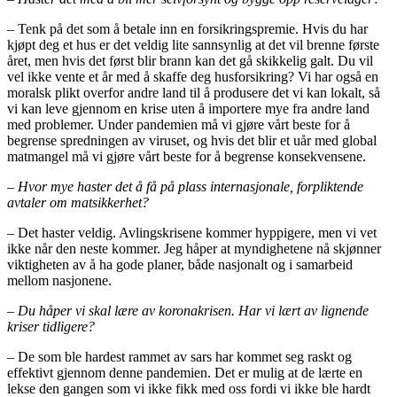
– Tenk på det som å betale inn en forsikringspremie. Hvis du har
kjøpt deg et hus er det veldig lite sannsynlig at det vil brenne første
året, men hvis det først blir brann kan det gå skikkelig galt. Du vil
vel ikke vente et år med å skaffe deg husforsikring? Vi har også en
moralsk plikt overfor andre land til å produsere det vi kan lokalt, så
vi kan leve gjennom en krise uten å importere mye fra andre land
med problemer. Under pandemien må vi gjøre vårt beste for å
begrense spredningen av viruset, og hvis det blir et uår med global
matmangel må vi gjøre vårt beste for å begrense konsekvensene.
– Hvor mye haster det å få på plass internasjonale, forpliktende
avtaler om matsikkerhet?
– Det haster veldig. Avlingskrisene kommer hyppigere, men vi vet
ikke når den neste kommer. Jeg håper at myndighetene nå skjønner
viktigheten av å ha gode planer, både nasjonalt og i samarbeid
mellom nasjonene.
– Du håper vi skal lære av koronakrisen. Har vi lært av lignende
kriser tidligere?
– De som ble hardest rammet av sars har kommet seg raskt og
effektivt gjennom denne pandemien. Det er mulig at de lærte en
lekse den gangen som vi ikke fikk med oss fordi vi ikke ble hardt