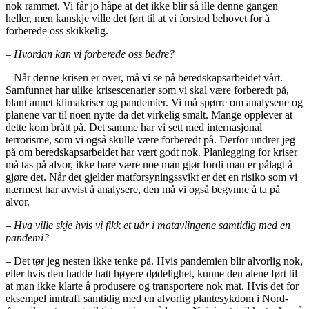
nok rammet. Vi får jo håpe at det ikke blir så ille denne gangen
heller, men kanskje ville det ført til at vi forstod behovet for å
forberede oss skikkelig.
– Hvordan kan vi forberede oss bedre?
– Når denne krisen er over, må vi se på beredskapsarbeidet vårt.
Samfunnet har ulike krisescenarier som vi skal være forberedt på,
blant annet klimakriser og pandemier. Vi må spørre om analysene og
planene var til noen nytte da det virkelig smalt. Mange opplever at
dette kom brått på. Det samme har vi sett med internasjonal
terrorisme, som vi også skulle være forberedt på. Derfor undrer jeg
på om beredskapsarbeidet har vært godt nok. Planlegging for kriser
må tas på alvor, ikke bare være noe man gjør fordi man er pålagt å
gjøre det. Når det gjelder matforsyningssvikt er det en risiko som vi
nærmest har avvist å analysere, den må vi også begynne å ta på
alvor.
– Hva ville skje hvis vi fikk et uår i matavlingene samtidig med en
pandemi?
– Det tør jeg nesten ikke tenke på. Hvis pandemien blir alvorlig nok,
eller hvis den hadde hatt høyere dødelighet, kunne den alene ført til
at man ikke klarte å produsere og transportere nok mat. Hvis det for
eksempel inntraff samtidig med en alvorlig plantesykdom i Nord-