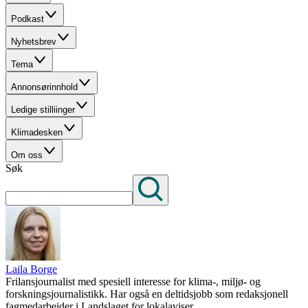
Podkast
Nyhetsbrev
Tema
Annonsørinnhold
Ledige stilliinger
Klimadesken
Om oss
Søk
Laila Borge
Frilansjournalist med spesiell interesse for klima-, miljø- og
forskningsjournalistikk. Har også en deltidsjobb som redaksjonell
fagmedarbeider i Landslaget for lokalaviser.