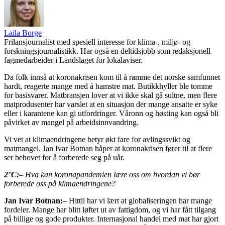
Laila Borge
Frilansjournalist med spesiell interesse for klima-, miljø- og
forskningsjournalistikk. Har også en deltidsjobb som redaksjonell
fagmedarbeider i Landslaget for lokalaviser.
Da folk innså at koronakrisen kom til å ramme det norske samfunnet
hardt, reagerte mange med å hamstre mat. Butikkhyller ble tomme
for basisvarer. Matbransjen lover at vi ikke skal gå sultne, men flere
matprodusenter har varslet at en situasjon der mange ansatte er syke
eller i karantene kan gi utfordringer. Våronn og høsting kan også bli
påvirket av mangel på arbeidsinnvandring.
Vi vet at klimaendringene betyr økt fare for avlingssvikt og
matmangel. Jan Ivar Botnan håper at koronakrisen fører til at flere
ser behovet for å forberede seg på uår.
2°C:
– Hva kan koronapandemien lære oss om hvordan vi bør
forberede oss på klimaendringene?
Jan Ivar Botnan:
– Hittil har vi lært at globaliseringen har mange
fordeler. Mange har blitt løftet ut av fattigdom, og vi har fått tilgang
på billige og gode produkter. Internasjonal handel med mat har gjort