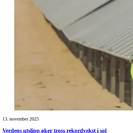
13. november 2025
Verdens utslipp øker tross rekordvekst i sol