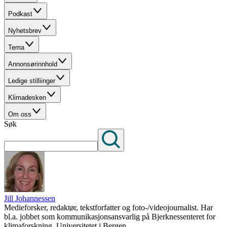
Podkast
Nyhetsbrev
Tema
Annonsørinnhold
Ledige stilliinger
Klimadesken
Om oss
Søk
Jill Johannessen
Medieforsker, redaktør, tekstforfatter og foto-/videojournalist. Har
bl.a. jobbet som kommunikasjonsansvarlig på Bjerknessenteret for
klimaforskning, Universitetet i Bergen.