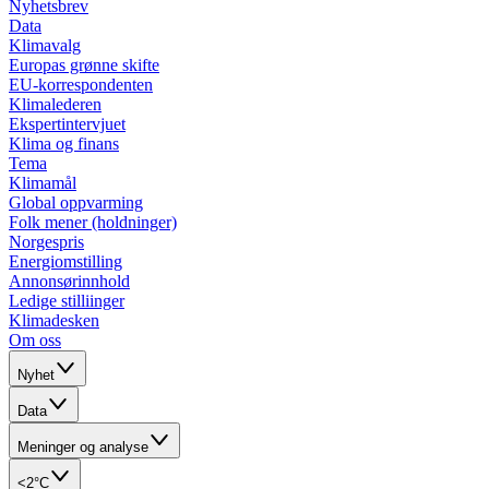
Nyhetsbrev
Data
Klimavalg
Europas grønne skifte
EU-korrespondenten
Klimalederen
Ekspertintervjuet
Klima og finans
Tema
Klimamål
Global oppvarming
Folk mener (holdninger)
Norgespris
Energiomstilling
Annonsørinnhold
Ledige stilliinger
Klimadesken
Om oss
Nyhet
Data
Meninger og analyse
<2°C