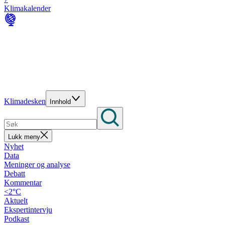
Klimakalender
Klimadesken
Innhold
Lukk meny
Nyhet
Data
Meninger og analyse
Debatt
Kommentar
<2°C
Aktuelt
Ekspertintervju
Podkast