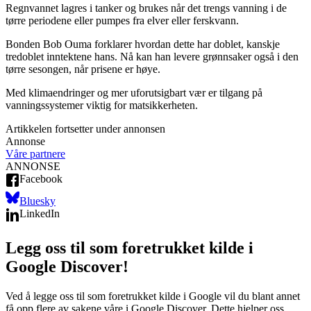
Regnvannet lagres i tanker og brukes når det trengs vanning i de
tørre periodene eller pumpes fra elver eller ferskvann.
Bonden Bob Ouma forklarer hvordan dette har doblet, kanskje
tredoblet inntektene hans. Nå kan han levere grønnsaker også i den
tørre sesongen, når prisene er høye.
Med klimaendringer og mer uforutsigbart vær er tilgang på
vanningssystemer viktig for matsikkerheten.
Artikkelen fortsetter under annonsen
Annonse
Våre partnere
ANNONSE
Facebook
Bluesky
LinkedIn
Legg oss til som foretrukket kilde i
Google Discover!
Ved å legge oss til som foretrukket kilde i Google vil du blant annet
få opp flere av sakene våre i Google Discover. Dette hjelper oss