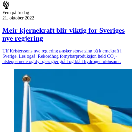
Fem på fredag
21. oktober 2022
Meir kjernekraft blir viktig for Sveriges
nye regjering
Ulf Kristerssons nye regjering ønsker storsatsing på kjernekraft i
Sverige. Les også: Rekordhøg fornybarproduksjon held CO₂-
utsleppa nede og dyr gass gjer grått og blått hydrogen ulønsamt.