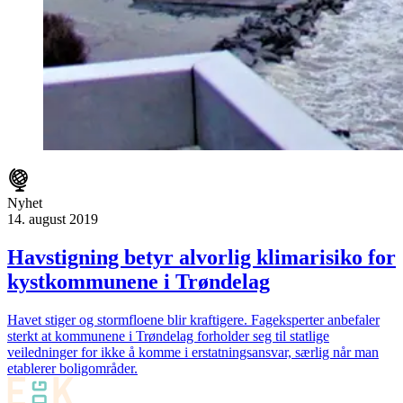
Nyhet
14. august 2019
Havstigning betyr alvorlig klimarisiko for
kystkommunene i Trøndelag
Havet stiger og stormfloene blir kraftigere. Fageksperter anbefaler
sterkt at kommunene i Trøndelag forholder seg til statlige
veiledninger for ikke å komme i erstatningsansvar, særlig når man
etablerer boligområder.