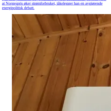
at Norgespris øker strømforbruket, tåkelegger han en avgjørende
energipolitisk debatt.