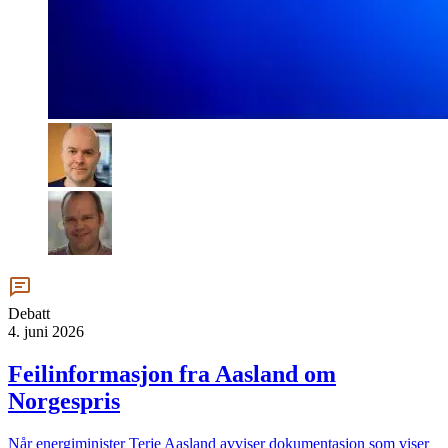
Debatt
4. juni 2026
Feilinfor­masjon fra Aasland om
Norgespris
Når energiminister Terje Aasland avviser dokumentasjon som viser