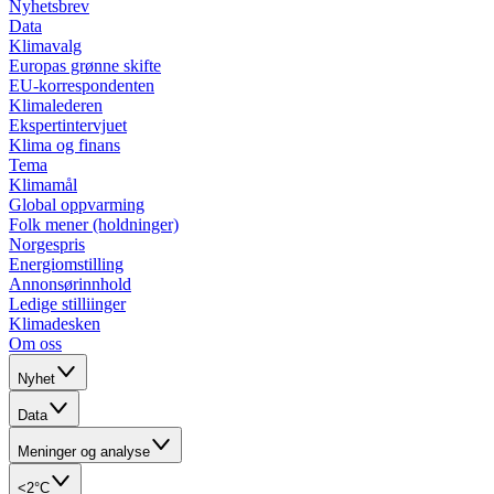
Nyhetsbrev
Data
Klimavalg
Europas grønne skifte
EU-korrespondenten
Klimalederen
Ekspertintervjuet
Klima og finans
Tema
Klimamål
Global oppvarming
Folk mener (holdninger)
Norgespris
Energiomstilling
Annonsørinnhold
Ledige stilliinger
Klimadesken
Om oss
Nyhet
Data
Meninger og analyse
<2°C