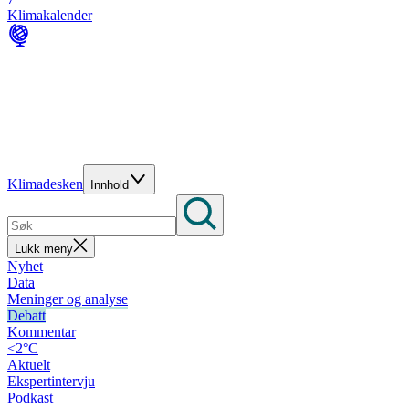
Klimakalender
Klimadesken
Innhold
Lukk meny
Nyhet
Data
Meninger og analyse
Debatt
Kommentar
<2°C
Aktuelt
Ekspertintervju
Podkast