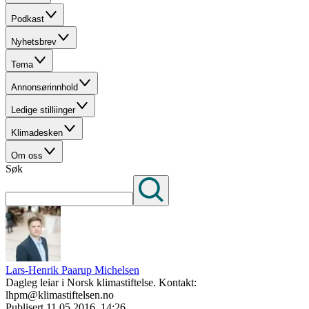
Podkast
Nyhetsbrev
Tema
Annonsørinnhold
Ledige stilliinger
Klimadesken
Om oss
Søk
Lars-Henrik Paarup Michelsen
Dagleg leiar i Norsk klimastiftelse. Kontakt:
lhpm@klimastiftelsen.no
Publisert
11.05.2016, 14:26