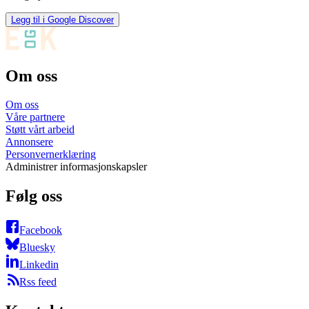
Legg til i Google Discover
Om oss
Om oss
Våre partnere
Støtt vårt arbeid
Annonsere
Personvernerklæring
Administrer informasjonskapsler
Følg oss
Facebook
Bluesky
Linkedin
Rss feed