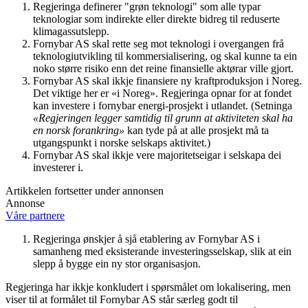
Regjeringa definerer "grøn teknologi" som alle typar
teknologiar som indirekte eller direkte bidreg til reduserte
klimagassutslepp.
Fornybar AS skal rette seg mot teknologi i overgangen frå
teknologiutvikling til kommersialisering, og skal kunne ta ein
noko større risiko enn det reine finansielle aktørar ville gjort.
Fornybar AS skal ikkje finansiere ny kraftproduksjon i Noreg.
Det viktige her er «i Noreg». Regjeringa opnar for at fondet
kan investere i fornybar energi-prosjekt i utlandet. (Setninga
«Regjeringen legger samtidig til grunn at aktiviteten skal ha
en norsk forankring»
kan tyde på at alle prosjekt må ta
utgangspunkt i norske selskaps aktivitet.)
Fornybar AS skal ikkje vere majoritetseigar i selskapa dei
investerer i.
Artikkelen fortsetter under annonsen
Annonse
Våre partnere
Regjeringa ønskjer å sjå etablering av Fornybar AS i
samanheng med eksisterande investeringsselskap, slik at ein
slepp å bygge ein ny stor organisasjon.
Regjeringa har ikkje konkludert i spørsmålet om lokalisering, men
viser til at formålet til Fornybar AS står særleg godt til