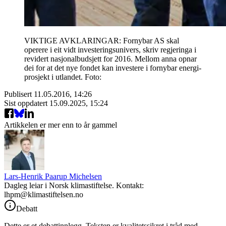
VIKTIGE AVKLARINGAR: Fornybar AS skal
operere i eit vidt investeringsunivers, skriv regjeringa i
revidert nasjonalbudsjett for 2016. Mellom anna opnar
dei for at det nye fondet kan investere i fornybar energi-
prosjekt i utlandet. Foto:
Publisert
11.05.2016, 14:26
Sist oppdatert
15.09.2025, 15:24
Artikkelen er mer enn to år gammel
Lars-Henrik Paarup Michelsen
Dagleg leiar i Norsk klimastiftelse. Kontakt:
lhpm@klimastiftelsen.no
Debatt
Dette er et debattinnlegg. Teksten er kvalitetssikret i tråd med