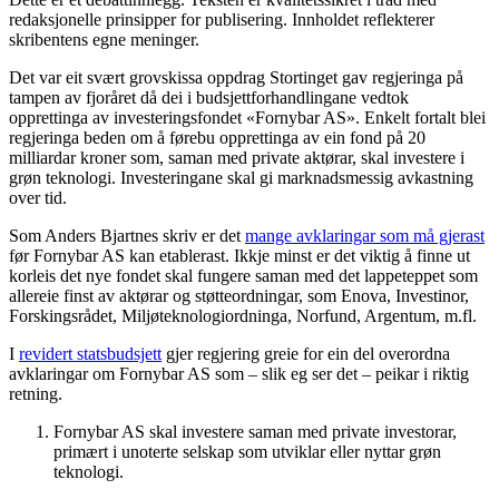
redaksjonelle prinsipper for publisering. Innholdet reflekterer
skribentens egne meninger.
Det var eit svært grovskissa oppdrag Stortinget gav regjeringa på
tampen av fjoråret då dei i budsjettforhandlingane vedtok
opprettinga av investeringsfondet «Fornybar AS». Enkelt fortalt blei
regjeringa beden om å førebu opprettinga av ein fond på 20
milliardar kroner som, saman med private aktørar, skal investere i
grøn teknologi. Investeringane skal gi marknadsmessig avkastning
over tid.
Som Anders Bjartnes skriv er det
mange avklaringar som må gjerast
før Fornybar AS kan etablerast. Ikkje minst er det viktig å finne ut
korleis det nye fondet skal fungere saman med det lappeteppet som
allereie finst av aktørar og støtteordningar, som Enova, Investinor,
Forskingsrådet, Miljøteknologiordninga, Norfund, Argentum, m.fl.
I
revidert statsbudsjett
gjer regjering greie for ein del overordna
avklaringar om Fornybar AS som – slik eg ser det – peikar i riktig
retning.
Fornybar AS skal investere saman med private investorar,
primært i unoterte selskap som utviklar eller nyttar grøn
teknologi.