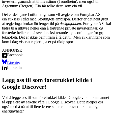
investeringsmandatet til Investinor (Trondheim), men også til
Argentum (Bergen). Ein får tolke dette som ein vil.
Det er detaljane i utforminga som vil avgjere om Fornybar AS blir
ein suksess i tråd med Stortingets ambisjon. Derfor er det heilt greit
at regjeringa brukar litt lenger tid på
designjobben.
Fornybar AS skal
bidra til å utløyse heller enn å fortrenge private investeringar, og
forsterke heller enn å svekke eksisterande støtteordningar for grøn
teknologi. Det er ikkje beint fram å få det til. Men avklaringane som
kom i dag viser at regjeringa er på riktig spor.
ANNONSE
Facebook
Bluesky
LinkedIn
Legg oss til som foretrukket kilde i
Google Discover!
Ved å legge oss til som foretrukket kilde i Google vil du blant annet
få opp flere av sakene våre i Google Discover. Dette hjelper oss
også med å nå ut til flere lesere som er interessert i klima- og
energinyheter.