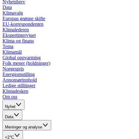
Nyhetsbrev
Data
Klimavalg
Europas grønne skifte
EU-korrespondenten
Klimalederen
Ekspertintervjuet
Klima og finans
Tema
Klimamål
Global oppvarming
Folk mener (holdninger)
Norgespris
Energiomstilling
Annonsørinnhold
Ledige stilliinger
Klimadesken
Om oss
Nyhet
Data
Meninger og analyse
<2°C