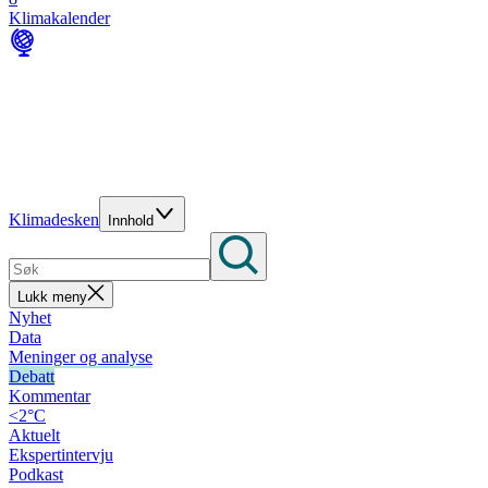
Klimakalender
Klimadesken
Innhold
Lukk meny
Nyhet
Data
Meninger og analyse
Debatt
Kommentar
<2°C
Aktuelt
Ekspertintervju
Podkast