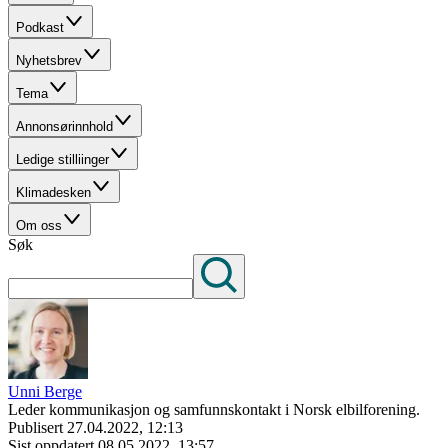
Podkast
Nyhetsbrev
Tema
Annonsørinnhold
Ledige stilliinger
Klimadesken
Om oss
Søk
Unni Berge
Leder kommunikasjon og samfunnskontakt i Norsk elbilforening.
Publisert
27.04.2022, 12:13
Sist oppdatert
08.05.2022, 13:57