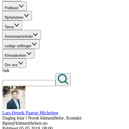
Podkast
Nyhetsbrev
Tema
Annonsørinnhold
Ledige stilliinger
Klimadesken
Om oss
Søk
Lars-Henrik Paarup Michelsen
Dagleg leiar i Norsk klimastiftelse. Kontakt:
lhpm@klimastiftelsen.no
Publisert
05.05.2019, 08:00