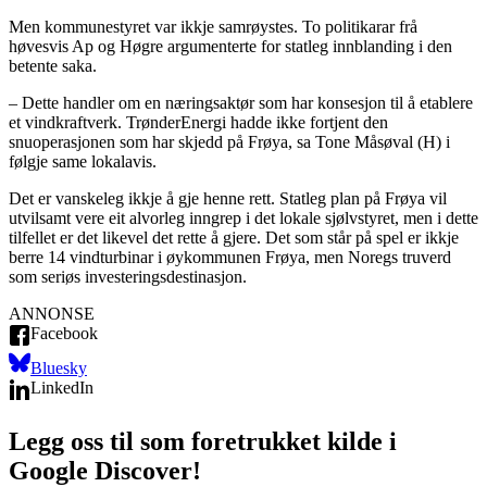
Men kommunestyret var ikkje samrøystes. To politikarar frå
høvesvis Ap og Høgre argumenterte for statleg innblanding i den
betente saka.
– Dette handler om en næringsaktør som har konsesjon til å etablere
et vindkraftverk. TrønderEnergi hadde ikke fortjent den
snuoperasjonen som har skjedd på Frøya, sa Tone Måsøval (H) i
følgje same lokalavis.
Det er vanskeleg ikkje å gje henne rett. Statleg plan på Frøya vil
utvilsamt vere eit alvorleg inngrep i det lokale sjølvstyret, men i dette
tilfellet er det likevel det rette å gjere. Det som står på spel er ikkje
berre 14 vindturbinar i øykommunen Frøya, men Noregs truverd
som seriøs investeringsdestinasjon.
ANNONSE
Facebook
Bluesky
LinkedIn
Legg oss til som foretrukket kilde i
Google Discover!