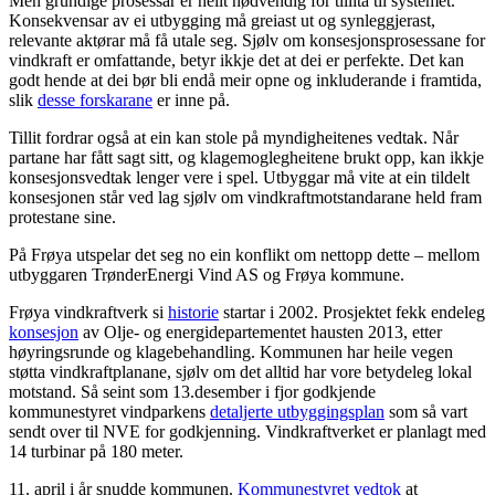
Men grundige prosessar er heilt nødvendig for tillita til systemet.
Konsekvensar av ei utbygging må greiast ut og synleggjerast,
relevante aktørar må få utale seg. Sjølv om konsesjonsprosessane for
vindkraft er omfattande, betyr ikkje det at dei er perfekte. Det kan
godt hende at dei bør bli endå meir opne og inkluderande i framtida,
slik
desse forskarane
er inne på.
Tillit fordrar også at ein kan stole på myndigheitenes vedtak. Når
partane har fått sagt sitt, og klagemoglegheitene brukt opp, kan ikkje
konsesjonsvedtak lenger vere i spel. Utbyggar må vite at ein tildelt
konsesjonen står ved lag sjølv om vindkraftmotstandarane held fram
protestane sine.
På Frøya utspelar det seg no ein konflikt om nettopp dette – mellom
utbyggaren TrønderEnergi Vind AS og Frøya kommune.
Frøya vindkraftverk si
historie
startar i 2002. Prosjektet fekk endeleg
konsesjon
av Olje- og energidepartementet hausten 2013, etter
høyringsrunde og klagebehandling. Kommunen har heile vegen
støtta vindkraftplanane, sjølv om det alltid har vore betydeleg lokal
motstand. Så seint som 13.desember i fjor godkjende
kommunestyret vindparkens
detaljerte utbyggingsplan
som så vart
sendt over til NVE for godkjenning. Vindkraftverket er planlagt med
14 turbinar på 180 meter.
11. april i år snudde kommunen.
Kommunestyret vedtok
at