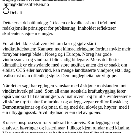
lhpm@klimastiftelsen.no
Debatt
Dette er et debattinnlegg. Teksten er kvalitetssikret i tråd med
redaksjonelle prinsipper for publisering. Innholdet reflekterer
skribentens egne meninger.
For at det ikkje skal vere tvil om kor eg sjølv står i
vindkraftdebatten: Kampen mot klimaendringane fordrar mykje meir
fornybar energi både i Noreg og i Europa. Noreg har gode
vindressursar og vindkraft blir stadig billegare. Mens dei fleste
klimatiltak er einstydande med store utgifter, anten det er snakk om
elbilar, CCS eller havvind, kan mange landbaserte vindprosjekt i dag
realiserast utan offentleg støtte. Den moglegheita bør vi gripe.
Når det er sagt har eg ingen vanskar med å skjøne motstanden mot
vindkraftverk på land. Som all anna storskala kraftutbygging fører
også vindkraft til naturinngrep. At naturvern- og friluftslivinteressene
vil skåne urørt natur for turbinar og anleggsvegar er difor forståeleg.
Demonstrasjonar og aksjonar, til og med dei ulovlege, høyrer med i
ein utbyggingssak. Sivil ulydnad er ein del av
gamet.
Konsesjonsprosessar for vindkraft tek årevis. Kartleggingar og
analyser, høyringar og justeringar. I tillegg kjem rundar med klaging.