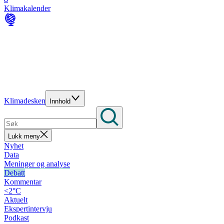
Klimakalender
Klimadesken
Innhold
Lukk meny
Nyhet
Data
Meninger og analyse
Debatt
Kommentar
<2°C
Aktuelt
Ekspertintervju
Podkast