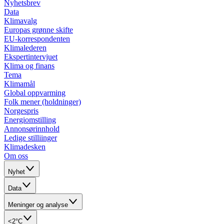
Nyhetsbrev
Data
Klimavalg
Europas grønne skifte
EU-korrespondenten
Klimalederen
Ekspertintervjuet
Klima og finans
Tema
Klimamål
Global oppvarming
Folk mener (holdninger)
Norgespris
Energiomstilling
Annonsørinnhold
Ledige stilliinger
Klimadesken
Om oss
Nyhet
Data
Meninger og analyse
<2°C