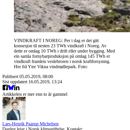
VINDKRAFT I NOREG: Per i dag er det gitt
konsesjon til nesten 23 TWh vindkraft i Noreg. Av
dette er omlag 10 TWh i drift eller under bygging. Med
ein samla fornybarproduksjon på omlag 145 TWh er
vindkraft framleis veslebroren i norsk kraftforsyning.
Her frå Ytre Vikna vindmøllepark. Foto:
Publisert
05.05.2019, 08:00
Sist oppdatert
16.05.2019, 13:24
Artikkelen er mer enn to år gammel
Lars-Henrik Paarup Michelsen
Dagleg leiar i Norsk klimastiftelse. Kontakt: