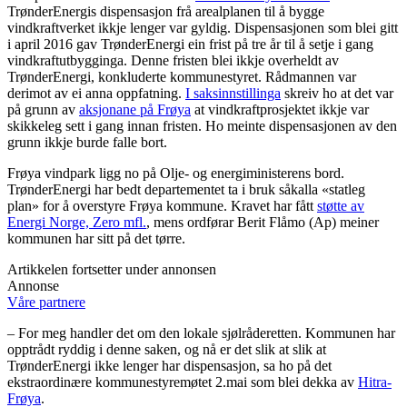
TrønderEnergis dispensasjon frå arealplanen til å bygge
vindkraftverket ikkje lenger var gyldig. Dispensasjonen som blei gitt
i april 2016 gav TrønderEnergi ein frist på tre år til å setje i gang
vindkraftutbygginga. Denne fristen blei ikkje overheldt av
TrønderEnergi, konkluderte kommunestyret. Rådmannen var
derimot av ei anna oppfatning.
I saksinnstillinga
skreiv ho at det var
på grunn av
aksjonane på Frøya
at vindkraftprosjektet ikkje var
skikkeleg sett i gang innan fristen. Ho meinte dispensasjonen av den
grunn ikkje burde falle bort.
Frøya vindpark ligg no på Olje- og energiministerens bord.
TrønderEnergi har bedt departementet ta i bruk såkalla «statleg
plan» for å overstyre Frøya kommune. Kravet har fått
støtte av
Energi Norge, Zero mfl.
, mens ordførar Berit Flåmo (Ap) meiner
kommunen har sitt på det tørre.
Artikkelen fortsetter under annonsen
Annonse
Våre partnere
– For meg handler det om den lokale sjølråderetten. Kommunen har
opptrådt ryddig i denne saken, og nå er det slik at slik at
TrønderEnergi ikke lenger har dispensasjon, sa ho på det
ekstraordinære kommunestyremøtet 2.mai som blei dekka av
Hitra-
Frøya
.