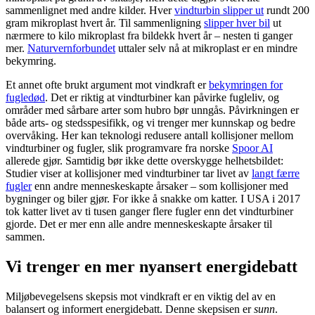
sammenlignet med andre kilder. Hver
vindturbin slipper ut
rundt 200
gram mikroplast hvert år. Til sammenligning
slipper hver bil
ut
nærmere to kilo mikroplast fra bildekk hvert år – nesten ti ganger
mer.
Naturvernforbundet
uttaler selv nå at mikroplast er en mindre
bekymring.
Et annet ofte brukt argument mot vindkraft er
bekymringen for
fugledød
. Det er riktig at vindturbiner kan påvirke fugleliv, og
områder med sårbare arter som hubro bør unngås. Påvirkningen er
både arts- og stedsspesifikk, og vi trenger mer kunnskap og bedre
overvåking. Her kan teknologi redusere antall kollisjoner mellom
vindturbiner og fugler, slik programvare fra norske
Spoor AI
allerede gjør. Samtidig bør ikke dette overskygge helhetsbildet:
Studier viser at kollisjoner med vindturbiner tar livet av
langt færre
fugler
enn andre menneskeskapte årsaker – som kollisjoner med
bygninger og biler gjør. For ikke å snakke om katter. I USA i 2017
tok katter livet av ti tusen ganger flere fugler enn det vindturbiner
gjorde. Det er mer enn alle andre menneskeskapte årsaker til
sammen.
Vi trenger en mer nyansert energidebatt
Miljøbevegelsens skepsis mot vindkraft er en viktig del av en
balansert og informert energidebatt. Denne skepsisen er
sunn
.