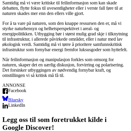
Samtidig må vi være kritiske til feilinformasjon som kan skade
debatten, flytte fokus til uvesentligheter eller i verste fall føre til at
naturen skades mer enn den ellers ville gjort.
For å ta vare på naturen, som den knappe ressursen den er, må vi
styrke naturhensyn og helhetsperspektivet i areal- og
energipolitikken. Utbygging bør i størst mulig grad skje i tilknytning
til infrastruktur, i allerede påvirkede områder, eller i natur med lav
økologisk verdi. Samtidig må vi tørre å prioritere samfunnskritisk
infrastruktur som fornybar energi fremfor luksusgoder som hyttefelt.
Når feilinformasjon og manipulasjon forkles som omsorg for
naturen, skaper det en uærlig diskusjon, forvirring og polarisering.
Det forsinker utbyggingen av nødvendig fornybar kraft, og
omstillingen vi så kritisk må få til.
ANNONSE
Facebook
Bluesky
LinkedIn
Legg oss til som foretrukket kilde i
Google Discover!