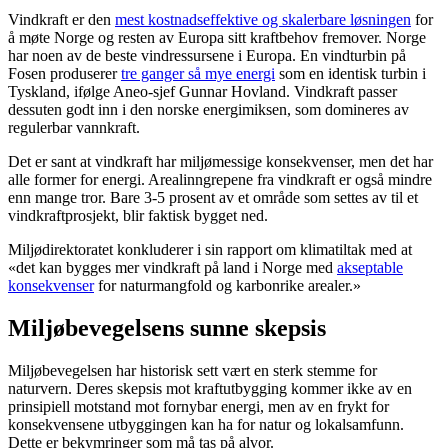
Vindkraft er den
mest kostnadseffektive og skalerbare løsningen
for
å møte Norge og resten av Europa sitt kraftbehov fremover. Norge
har noen av de beste vindressursene i Europa. En vindturbin på
Fosen produserer
tre ganger så mye energi
som en identisk turbin i
Tyskland, ifølge Aneo-sjef Gunnar Hovland. Vindkraft passer
dessuten godt inn i den norske energimiksen, som domineres av
regulerbar vannkraft.
Det er sant at vindkraft har miljømessige konsekvenser, men det har
alle former for energi. Arealinngrepene fra vindkraft er også mindre
enn mange tror. Bare 3-5 prosent av et område som settes av til et
vindkraftprosjekt, blir faktisk bygget ned.
Miljødirektoratet konkluderer i sin rapport om klimatiltak med at
«det kan bygges mer vindkraft på land i Norge med
akseptable
konsekvenser
for naturmangfold og karbonrike arealer.»
Miljøbevegelsens sunne skepsis
Miljøbevegelsen har historisk sett vært en sterk stemme for
naturvern. Deres skepsis mot kraftutbygging kommer ikke av en
prinsipiell motstand mot fornybar energi, men av en frykt for
konsekvensene utbyggingen kan ha for natur og lokalsamfunn.
Dette er bekymringer som må tas på alvor.