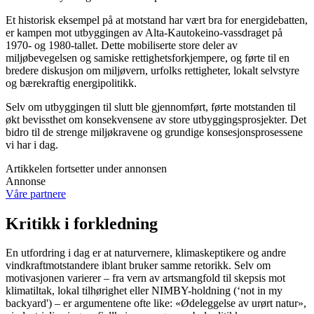
Et historisk eksempel på at motstand har vært bra for energidebatten,
er kampen mot utbyggingen av Alta-Kautokeino-vassdraget på
1970- og 1980-tallet. Dette mobiliserte store deler av
miljøbevegelsen og samiske rettighetsforkjempere, og førte til en
bredere diskusjon om miljøvern, urfolks rettigheter, lokalt selvstyre
og bærekraftig energipolitikk.
Selv om utbyggingen til slutt ble gjennomført, førte motstanden til
økt bevissthet om konsekvensene av store utbyggingsprosjekter. Det
bidro til de strenge miljøkravene og grundige konsesjonsprosessene
vi har i dag.
Artikkelen fortsetter under annonsen
Annonse
Våre partnere
Kritikk i forkledning
En utfordring i dag er at naturvernere, klimaskeptikere og andre
vindkraftmotstandere iblant bruker samme retorikk. Selv om
motivasjonen varierer – fra vern av artsmangfold til skepsis mot
klimatiltak, lokal tilhørighet eller NIMBY-holdning (‘not in my
backyard') – er argumentene ofte like: «Ødeleggelse av urørt natur»,