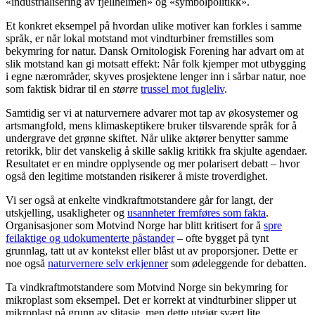
«industrialisering av fjellheimen» og «symbolpolitikk».
Et konkret eksempel på hvordan ulike motiver kan forkles i samme
språk, er når lokal motstand mot vindturbiner fremstilles som
bekymring for natur. Dansk Ornitologisk Forening har advart om at
slik motstand kan gi motsatt effekt: Når folk kjemper mot utbygging
i egne nærområder, skyves prosjektene lenger inn i sårbar natur, noe
som faktisk bidrar til en
større
trussel mot fugleliv
.
Samtidig ser vi at naturvernere advarer mot tap av økosystemer og
artsmangfold, mens klimaskeptikere bruker tilsvarende språk for å
undergrave det grønne skiftet. Når ulike aktører benytter samme
retorikk, blir det vanskelig å skille saklig kritikk fra skjulte agendaer.
Resultatet er en mindre opplysende og mer polarisert debatt – hvor
også den legitime motstanden risikerer å miste troverdighet.
Vi ser også at enkelte vindkraftmotstandere går for langt, der
utskjelling, usakligheter og
usannheter fremføres som fakta
.
Organisasjoner som Motvind Norge har blitt kritisert for å
spre
feilaktige og udokumenterte påstander
– ofte bygget på tynt
grunnlag, tatt ut av kontekst eller blåst ut av proporsjoner. Dette er
noe også
naturvernere selv erkjenner
som ødeleggende for debatten.
Ta vindkraftmotstandere som Motvind Norge sin bekymring for
mikroplast som eksempel. Det er korrekt at vindturbiner slipper ut
mikroplast på grunn av slitasje, men dette utgjør svært lite