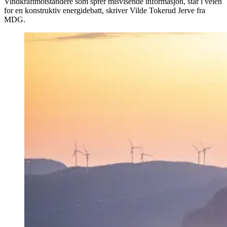
Vindkraftmotstandere som sprer misvisende informasjon, står i veien
for en konstruktiv energidebatt, skriver Vilde Tokerud Jerve fra
MDG.