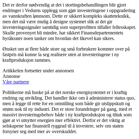
Det er derfor nødvendig at det i stortingsbehandlingen blir gjort
endringer i Vedums opplegg som gjør investeringene i oppgradering
av vannkraften lønnsom. Dette er sikkert kompleks skatteteknikk,
men det må være mulig å designe systemet slik at det gir
investeringssignaler samtidig som superprofitten tilfaller fellesskapet.
Skulle provenyet bli mindre, har sikkert Finansdepartementets
byråkrater noen tanker om hvordan det likevel kan sikres.
Ønsket om at flere både store og små forbrukere kommer over på
fastpris må kunne la seg realisere uten at investeringene i ny
kraftproduksjon rammes.
Artikkelen fortsetter under annonsen
Annonse
Våre partnere
Politikerne må huske på at det norske energisystemet er i kraftig
endring og utvikling. Det handler ikke om å administrere status quo,
men å legge til rette for en omstilling som både gir utslippskutt og
strøm nok til ny industri. Det er store forandringer på gang, med et
massivt investeringsbehov både i ny kraftproduksjon og tiltak som
gjør at vi utnytter energien mer effektivt. Derfor er det viktig at
selskapene har finansiell ryggrad til å investere, selv om staten
forsyner seg med mer av overskuddet.