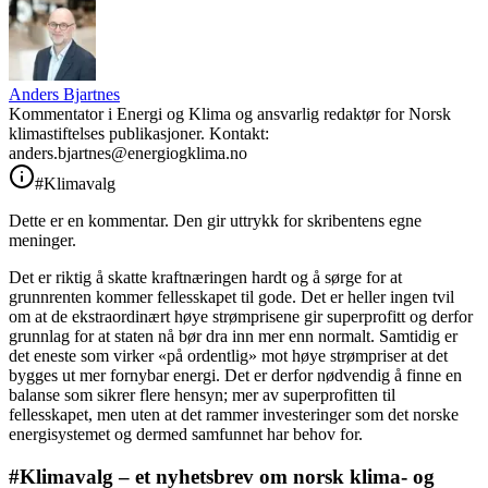
Anders Bjartnes
Kommentator i Energi og Klima og ansvarlig redaktør for Norsk
klimastiftelses publikasjoner. Kontakt:
anders.bjartnes@energiogklima.no
#Klimavalg
Dette er en kommentar. Den gir uttrykk for skribentens egne
meninger.
Det er riktig å skatte kraftnæringen hardt og å sørge for at
grunnrenten kommer fellesskapet til gode. Det er heller ingen tvil
om at de ekstraordinært høye strømprisene gir superprofitt og derfor
grunnlag for at staten nå bør dra inn mer enn normalt. Samtidig er
det eneste som virker «på ordentlig» mot høye strømpriser at det
bygges ut mer fornybar energi. Det er derfor nødvendig å finne en
balanse som sikrer flere hensyn; mer av superprofitten til
fellesskapet, men uten at det rammer investeringer som det norske
energisystemet og dermed samfunnet har behov for.
#Klimavalg – et nyhetsbrev om norsk klima- og