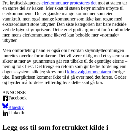
Fra kraftselskapenes
eierkommuner protesteres det
mot at staten tar
en større del av kaken. Mer skatt til staten betyr mindre utbytte til
eierkommunene. Det er ganske mange kommuner som eier
vannkraft, men også mange kommuner som ikke kan regne med
ekstraordinært store utbytter. Den siste kategorien har bare nedside
ved de høye strømprisene. Dette er et godt argument for å omfordele
mer, mens eierkommunene likevel kan beholde mer «normale»
utbytter.
Men omfordeling handler også om hvordan strømstøtteordningen
innrettes overfor forbrukerne. Det vil være riktig med et system som
sikrer at mer av grunnrenten går rett tilbake til de egentlige eierne –
nemlig folk flest. Det trengs en reform som gir bedre fordeling enn
dagens system, slik jeg skrev om i
klimavalgkommentaren
forrige
uke. Energikrisen kommer ikke til å gå over med det første. Goder
og byrder må fordeles rettferdig hvis dette skal gå bra.
ANNONSE
Facebook
Bluesky
LinkedIn
Legg oss til som foretrukket kilde i