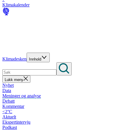
Klimakalender
Klimadesken
Innhold
Lukk meny
Nyhet
Data
Meninger og analyse
Debatt
Kommentar
<2°C
Aktuelt
Ekspertintervju
Podkast