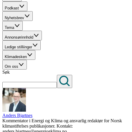
Podkast
Nyhetsbrev
Tema
Annonsørinnhold
Ledige stilliinger
Klimadesken
Om oss
Søk
Anders Bjartnes
Kommentator i Energi og Klima og ansvarlig redaktør for Norsk
klimastiftelses publikasjoner. Kontakt:
anders.bjartnes@energiogklima.no