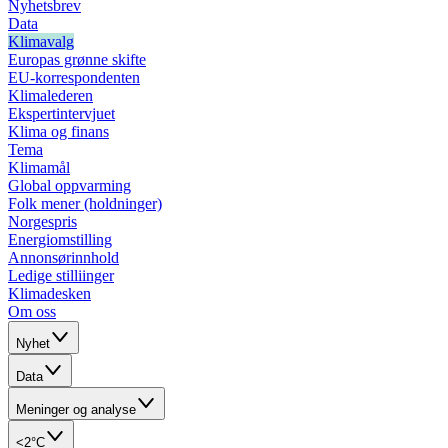
Nyhetsbrev
Data
Klimavalg
Europas grønne skifte
EU-korrespondenten
Klimalederen
Ekspertintervjuet
Klima og finans
Tema
Klimamål
Global oppvarming
Folk mener (holdninger)
Norgespris
Energiomstilling
Annonsørinnhold
Ledige stilliinger
Klimadesken
Om oss
Nyhet
Data
Meninger og analyse
<2°C