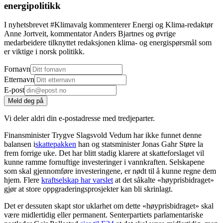
energipolitikk
I nyhetsbrevet #Klimavalg kommenterer Energi og Klima-redaktør
Anne Jortveit, kommentator Anders Bjartnes og øvrige
medarbeidere tilknyttet redaksjonen klima- og energispørsmål som
er viktige i norsk politikk.
Fornavn
Etternavn
E-post
Meld deg på
Vi deler aldri din e-postadresse med tredjeparter.
Finansminister Trygve Slagsvold Vedum har ikke funnet denne
balansen i
skattepakken
han og statsminister Jonas Gahr Støre la
frem forrige uke. Det har blitt stadig klarere at skatteforslaget vil
kunne ramme fornuftige investeringer i vannkraften. Selskapene
som skal gjennomføre investeringene, er nødt til å kunne regne dem
hjem. Flere
kraftselskap har varslet
at det såkalte «høyprisbidraget»
gjør at store oppgraderingsprosjekter kan bli skrinlagt.
Det er dessuten skapt stor uklarhet om dette «høyprisbidraget» skal
være midlertidig eller permanent. Senterpartiets parlamentariske