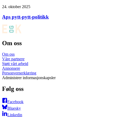
24. oktober 2025
Aps pytt-pytt-politikk
Om oss
Om oss
Våre partnere
Støtt vårt arbeid
Annonsere
Personvernerklæring
Administrer informasjonskapsler
Følg oss
Facebook
Bluesky
Linkedin