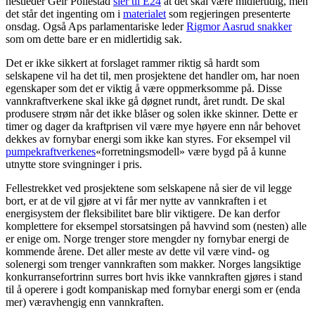
nestleder Geir Pollestad
sier til E24
at det skal være midlertidig, men
det står det ingenting om i
materialet
som regjeringen presenterte
onsdag. Også Aps parlamentariske leder
Rigmor Aasrud snakker
som om dette bare er en midlertidig sak.
Det er ikke sikkert at forslaget rammer riktig så hardt som
selskapene vil ha det til, men prosjektene det handler om, har noen
egenskaper som det er viktig å være oppmerksomme på. Disse
vannkraftverkene skal ikke gå døgnet rundt, året rundt. De skal
produsere strøm når det ikke blåser og solen ikke skinner. Dette er
timer og dager da kraftprisen vil være mye høyere enn når behovet
dekkes av fornybar energi som ikke kan styres. For eksempel vil
pumpekraftverkenes
«forretningsmodell» være bygd på å kunne
utnytte store svingninger i pris.
Fellestrekket ved prosjektene som selskapene nå sier de vil legge
bort, er at de vil gjøre at vi får mer nytte av vannkraften i et
energisystem der fleksibilitet bare blir viktigere. De kan derfor
komplettere for eksempel storsatsingen på havvind som (nesten) alle
er enige om. Norge trenger store mengder ny fornybar energi de
kommende årene. Det aller meste av dette vil være vind- og
solenergi som trenger vannkraften som makker. Norges langsiktige
konkurransefortrinn surres bort hvis ikke vannkraften gjøres i stand
til å operere i godt kompaniskap med fornybar energi som er (enda
mer) væravhengig enn vannkraften.