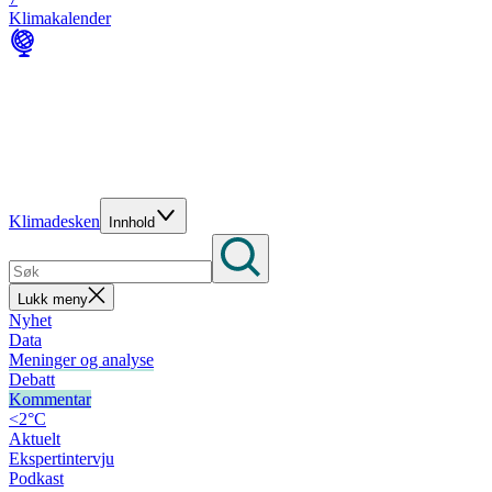
Klimakalender
Klimadesken
Innhold
Lukk meny
Nyhet
Data
Meninger og analyse
Debatt
Kommentar
<2°C
Aktuelt
Ekspertintervju
Podkast