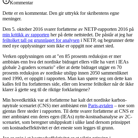
Kommentar
Dette er en kommentar. Den gir uttrykk for skribentens egne
meninger.
Den 5. oktober 2016 svarer forfatterne av NETP-rapporten 2016 på
min kritikk av rapporten
her på dette nettstedet. De påstår at jeg har
feiltolket tall og grunnlaget for analysen
i NETP, og begrunner dette
med nye opplysninger som ikke er oppgitt noe annet sted.
Verken opplysningen om at "en 85 prosents reduksjon er mer
ambisiøs enn hva det nordiske bidraget ellers ville ha vært i IEAs
globale 2-graders scenario" eller at dette bidraget utgjør en 70
prosents reduksjon av nordiske utslipp innen 2050 sammenliknet
med 1990, er oppgitt i rapporten. Man kan spørre seg om dette kan
kalles feil fra forfatternes side, eller om leserne feiltolker når de ikke
klarer å gjette seg til de riktige forklaringene?
Min hovedkritikk var at forfatterne har kalt det nordiske karbon-
nøytrale scenariet (CNS) mer ambisiøst enn
Paris-avtalen
– noe som
gjentas flere steder i rapporten. Til dette svarer forfatterne at CNS er
mer ambisiøst enn deres egen (IEAs) nytte-kostnadsanalyse av 2C-
scenariet, som beregner utslippskutt i ulike land dersom prinsippet
om kostnadseffektivitet er det eneste som legges til grunn.