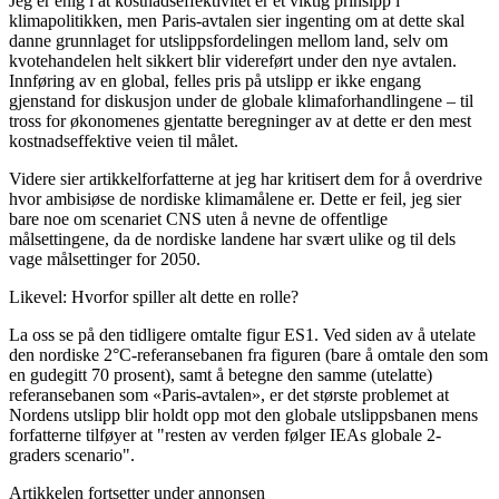
Jeg er enig i at kostnadseffektivitet er et viktig prinsipp i
klimapolitikken, men Paris-avtalen sier ingenting om at dette skal
danne grunnlaget for utslippsfordelingen mellom land, selv om
kvotehandelen helt sikkert blir videreført under den nye avtalen.
Innføring av en global, felles pris på utslipp er ikke engang
gjenstand for diskusjon under de globale klimaforhandlingene – til
tross for økonomenes gjentatte beregninger av at dette er den mest
kostnadseffektive veien til målet.
Videre sier artikkelforfatterne at jeg har kritisert dem for å overdrive
hvor ambisiøse de nordiske klimamålene er. Dette er feil, jeg sier
bare noe om scenariet CNS uten å nevne de offentlige
målsettingene, da de nordiske landene har svært ulike og til dels
vage målsettinger for 2050.
Likevel: Hvorfor spiller alt dette en rolle?
La oss se på den tidligere omtalte figur ES1. Ved siden av å utelate
den nordiske 2°C-referansebanen fra figuren (bare å omtale den som
en gudegitt 70 prosent), samt å betegne den samme (utelatte)
referansebanen som «Paris-avtalen», er det største problemet at
Nordens utslipp blir holdt opp mot den globale utslippsbanen mens
forfatterne tilføyer at "resten av verden følger IEAs globale 2-
graders scenario".
Artikkelen fortsetter under annonsen