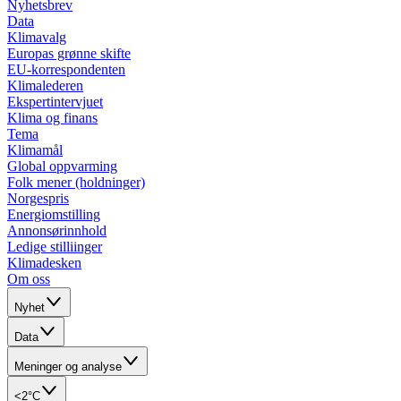
Nyhetsbrev
Data
Klimavalg
Europas grønne skifte
EU-korrespondenten
Klimalederen
Ekspertintervjuet
Klima og finans
Tema
Klimamål
Global oppvarming
Folk mener (holdninger)
Norgespris
Energiomstilling
Annonsørinnhold
Ledige stilliinger
Klimadesken
Om oss
Nyhet
Data
Meninger og analyse
<2°C