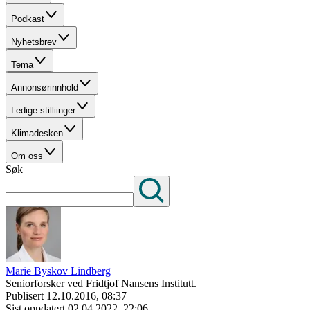
Podkast
Nyhetsbrev
Tema
Annonsørinnhold
Ledige stilliinger
Klimadesken
Om oss
Søk
Marie Byskov Lindberg
Seniorforsker ved Fridtjof Nansens Institutt.
Publisert
12.10.2016, 08:37
Sist oppdatert
02.04.2022, 22:06