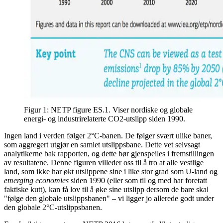
Figur 1: NETP figure ES.1. Viser nordiske og globale
energi- og industrirelaterte CO2-utslipp siden 1990.
Ingen land i verden følger 2°C-banen. De følger svært ulike baner,
som aggregert utgjør en samlet utslippsbane. Dette vet selvsagt
analytikerne bak rapporten, og dette bør gjenspeiles i fremstillingen
av resultatene. Denne figuren villeder oss til å tro at alle vestlige
land, som ikke har økt utslippene sine i like stor grad som U-land og
emerging economies
siden 1990 (eller som til og med har foretatt
faktiske kutt), kan få lov til å øke sine utslipp dersom de bare skal
"følge den globale utslippsbanen" – vi ligger jo allerede godt under
den globale 2°C-utslippsbanen.