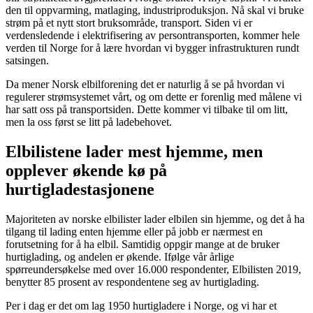
den til oppvarming, matlaging, industriproduksjon. Nå skal vi bruke
strøm på et nytt stort bruksområde, transport. Siden vi er
verdensledende i elektrifisering av persontransporten, kommer hele
verden til Norge for å lære hvordan vi bygger infrastrukturen rundt
satsingen.
Da mener Norsk elbilforening det er naturlig å se på hvordan vi
regulerer strømsystemet vårt, og om dette er forenlig med målene vi
har satt oss på transportsiden. Dette kommer vi tilbake til om litt,
men la oss først se litt på ladebehovet.
Elbilistene lader mest hjemme, men
opplever økende kø på
hurtigladestasjonene
Majoriteten av norske elbilister lader elbilen sin hjemme, og det å ha
tilgang til lading enten hjemme eller på jobb er nærmest en
forutsetning for å ha elbil. Samtidig oppgir mange at de bruker
hurtiglading, og andelen er økende. Ifølge vår årlige
spørreundersøkelse med over 16.000 respondenter, Elbilisten 2019,
benytter 85 prosent av respondentene seg av hurtiglading.
Per i dag er det om lag 1950 hurtigladere i Norge, og vi har et