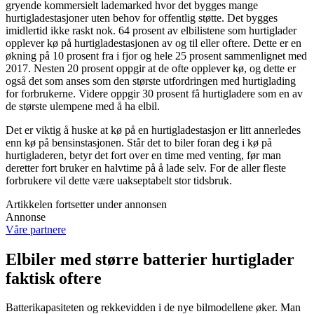
gryende kommersielt lademarked hvor det bygges mange
hurtigladestasjoner uten behov for offentlig støtte. Det bygges
imidlertid ikke raskt nok. 64 prosent av elbilistene som hurtiglader
opplever kø på hurtigladestasjonen av og til eller oftere. Dette er en
økning på 10 prosent fra i fjor og hele 25 prosent sammenlignet med
2017. Nesten 20 prosent oppgir at de ofte opplever kø, og dette er
også det som anses som den største utfordringen med hurtiglading
for forbrukerne. Videre oppgir 30 prosent få hurtigladere som en av
de største ulempene med å ha elbil.
Det er viktig å huske at kø på en hurtigladestasjon er litt annerledes
enn kø på bensinstasjonen. Står det to biler foran deg i kø på
hurtigladeren, betyr det fort over en time med venting, før man
deretter fort bruker en halvtime på å lade selv. For de aller fleste
forbrukere vil dette være uakseptabelt stor tidsbruk.
Artikkelen fortsetter under annonsen
Annonse
Våre partnere
Elbiler med større batterier hurtiglader
faktisk oftere
Batterikapasiteten og rekkevidden i de nye bilmodellene øker. Man