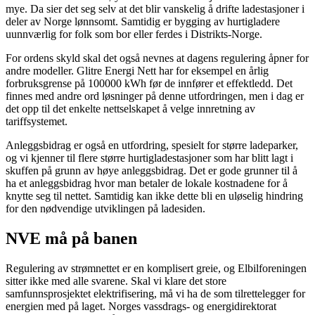
mye. Da sier det seg selv at det blir vanskelig å drifte ladestasjoner i
deler av Norge lønnsomt. Samtidig er bygging av hurtigladere
uunnværlig for folk som bor eller ferdes i Distrikts-Norge.
For ordens skyld skal det også nevnes at dagens regulering åpner for
andre modeller. Glitre Energi Nett har for eksempel en årlig
forbruksgrense på 100000 kWh før de innfører et effektledd. Det
finnes med andre ord løsninger på denne utfordringen, men i dag er
det opp til det enkelte nettselskapet å velge innretning av
tariffsystemet.
Anleggsbidrag er også en utfordring, spesielt for større ladeparker,
og vi kjenner til flere større hurtigladestasjoner som har blitt lagt i
skuffen på grunn av høye anleggsbidrag. Det er gode grunner til å
ha et anleggsbidrag hvor man betaler de lokale kostnadene for å
knytte seg til nettet. Samtidig kan ikke dette bli en uløselig hindring
for den nødvendige utviklingen på ladesiden.
NVE må på banen
Regulering av strømnettet er en komplisert greie, og Elbilforeningen
sitter ikke med alle svarene. Skal vi klare det store
samfunnsprosjektet elektrifisering, må vi ha de som tilrettelegger for
energien med på laget. Norges vassdrags- og energidirektorat