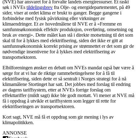
(NVE) har ansvaret for å forvalte landets energiressurser. Et raskt
søk i NVEs
tildelingsbrev
fra Olje- og energidepartementet, på 49
sider, viser at ordet klima er brukt to ganger. Begge gangene i
forbindelse med fysisk påvirkning eller virkninger av
klimaendringer. Et av hovedmålene til NVE er å «Fremme en
samfunnsøkonomisk effektiv produksjon, overføring, omsetning og
bruk av energi». Dette målet kan stå i direkte motsetning til det som
skal til for å lykkes med elektrifisering, siden det ikke er gitt at
samfunnsøkonomisk korrekt prising av strømnettet er det som gir de
nødvendige insentivene for å lykkes med elektrifisering av
transportsektoren.
Elbilforeningen ønsker en debatt om NVEs mandat også bør være å
sørge for at vi har de riktige rammebetingelsene for å få til
elektrifisering, siden dette er så sentralt i Norges strategi for å nå
klimamålene Stortinget har satt. Det jobbes med forslag til endring
av dagens tariffsystem, etter at NVEs forrige forslag om
effekttariffer (mildt sagt) ikke ble godt mottatt. Vi mener at NVE må
få i oppdrag å utvikle et tariffsystem som legger til rette for
elektrifiseringen av transportsektoren.
Kort sagt, NVE må få et oppdrag som gir mening i lys av
klimapolitikken.
ANNONSE