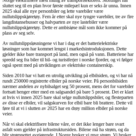
Norge elektrifisere mest mulig av transportsektoren. Stortinget har
sluttet seg til en plan hvor første milepæl kun er seks år unna. Innen
2025 skal alle nye personbiler og lette varebiler være
nullutslippskjøretøy. Fem år etter skal nye tyngre varebiler, tre av fire
langdistansebusser og halvparten av nye lastebiler være
nullutslippskjøretøy. Dette er ambisiøse mål som ikke kommer på
plass av seg selv.
Av nullutslippsløsningene vi har i dag er det batterielektriske
løsninger som har kommet lengst i markedsintroduksjonen. Dette
gjelder ikke bare transport på land, men også på vann. Batteriene har
spredd seg fra biler til bil- og turistferjer i norske fjorder, og vi følger
også spent med på utviklingen av elektriske containerskip.
Siden 2010 har vi hatt en utrolig utvikling på elbilsiden, og vi har nå
rundt 250000 registrerte elbiler på norske veier. På personbilsiden
nærmer andelen av nybilsalget seg 50 prosent, mens det for varebiler
fortsatt henger etter med en salgsandel på bare 5 prosent. Det er klart
at hvis vi innen 2025 bare skal selge nullutslippsbiler, og flesteparten
av disse er elbiler, vil salgskurven for elbil bare bli brattere. Dette vil
føre til at vi i slutten av 2025 har en drøy million elbiler på norske
veier.
Når vi skal elektrifisere bilene våre, er det ikke lenger bare svart
asfalt som gjelder på infrastruktursiden. Bilene må ha strøm, og da
blir strømnettet avgjørende. I Norge bruker vi mye strøm. Vi bruker