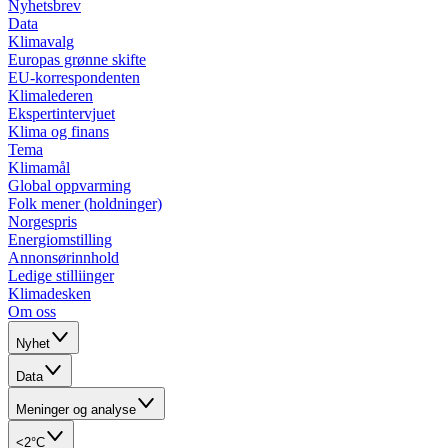
Nyhetsbrev
Data
Klimavalg
Europas grønne skifte
EU-korrespondenten
Klimalederen
Ekspertintervjuet
Klima og finans
Tema
Klimamål
Global oppvarming
Folk mener (holdninger)
Norgespris
Energiomstilling
Annonsørinnhold
Ledige stilliinger
Klimadesken
Om oss
Nyhet
Data
Meninger og analyse
<2°C