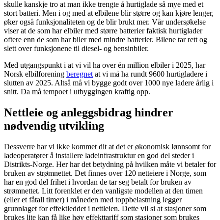
skulle kanskje tro at man ikke trengte å hurtiglade så mye med et
stort batteri. Men i og med at elbilene blir større og kan kjøre lenger,
øker også funksjonaliteten og de blir brukt mer. Vår undersøkelse
viser at de som har elbiler med større batterier faktisk hurtiglader
oftere enn de som har biler med mindre batterier. Bilene tar rett og
slett over funksjonene til diesel- og bensinbiler.
Med utgangspunkt i at vi vil ha over én million elbiler i 2025, har
Norsk elbilforening
beregnet
at vi må ha rundt 9600 hurtigladere i
slutten av 2025. Altså må vi bygge godt over 1000 nye ladere årlig i
snitt. Da må tempoet i utbyggingen kraftig opp.
Nettleie og anleggsbidrag hindrer
nødvendig utvikling
Dessverre har vi ikke kommet dit at det er økonomisk lønnsomt for
ladeoperatører å installere ladeinfrastruktur en god del steder i
Distrikts-Norge. Her har det betydning på hvilken måte vi betaler for
bruken av strømnettet. Det finnes over 120 netteiere i Norge, som
har en god del frihet i hvordan de tar seg betalt for bruken av
strømnettet. Litt forenklet er den vanligste modellen at den timen
(eller et fåtall timer) i måneden med toppbelastning legger
grunnlaget for effektleddet i nettleien. Dette vil si at stasjoner som
brukes lite kan få like høy effekttariff som stasjoner som brukes