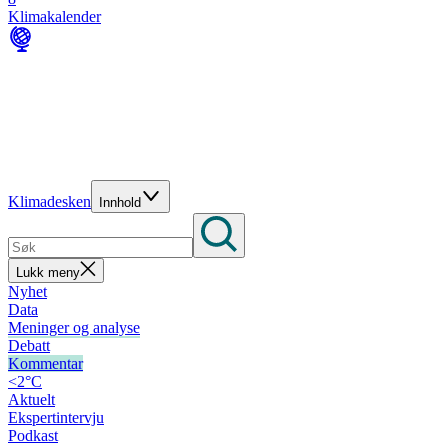
Klimakalender
Klimadesken
Innhold
Lukk meny
Nyhet
Data
Meninger og analyse
Debatt
Kommentar
<2°C
Aktuelt
Ekspertintervju
Podkast