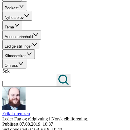
Podkast
Nyhetsbrev
Tema
Annonsørinnhold
Ledige stilliinger
Klimadesken
Om oss
Søk
Erik Lorentzen
Leder Fag og rådgivning i Norsk elbilforening.
Publisert
07.08.2019, 10:37
Sist oppdatert
07.08.2019, 10:40