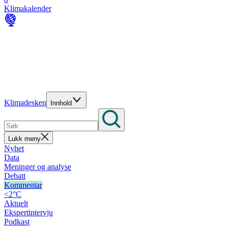
Klimakalender
Klimadesken
Innhold
Lukk meny
Nyhet
Data
Meninger og analyse
Debatt
Kommentar
<2°C
Aktuelt
Ekspertintervju
Podkast