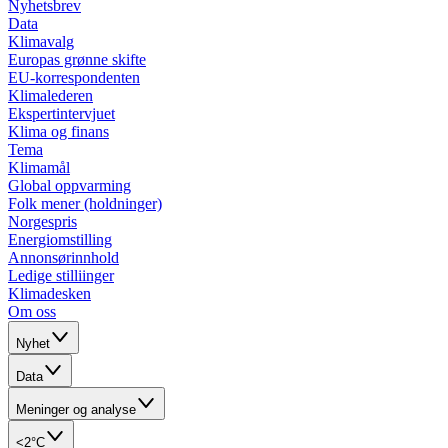
Nyhetsbrev
Data
Klimavalg
Europas grønne skifte
EU-korrespondenten
Klimalederen
Ekspertintervjuet
Klima og finans
Tema
Klimamål
Global oppvarming
Folk mener (holdninger)
Norgespris
Energiomstilling
Annonsørinnhold
Ledige stilliinger
Klimadesken
Om oss
Nyhet
Data
Meninger og analyse
<2°C