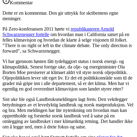
Kommentar
Dette er en kommentar. Den gir uttrykk for skribentens egne
meninger.
På Zero-konferansen 2011 hørte vi
republikaneren Arnold
Schwarzenegger fortelle
om hvordan man i California satset på en
felles klimavisjon og hvordan de klarte å selge visjonen til folket.
"There is no right or left in the climate debate. The only direction is
forward", sa Schwarzenegger.
Vi har gjennom høsten fått tydeliggjort status i norsk energi- og
klimapolitikk. Senest forrige uke, da olje- og energiminister Ola
Borten Moe presiserer at klimaet aldri vil styre norsk oljepolitikk.
Oljepolitikken lever sitt eget liv. Er det ett politikkområde som til de
grader må gripe inn i alle departement, så er det klima. Men har vi
egentlig en god overordnet klimavisjon som landet styrer etter?
Sist uke ble også Landbruksmeldingen lagt frem. Den vektlegger
betydningen av et levedyktig landbruk og norsk matproduksjon. Vel
og bra. Men meldingen har lite nytenkning om hvordan man kan
opprettholde og forsterke norsk landbruk ved å satse på en
omlegging av landbruket i mer klimariktig retning. Det handler ikke
om å legge ned, men å dreie fokus og satse.