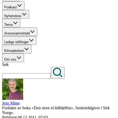
Podkast
Nyhetsbrev
Tema
Annonsørinnhold
Ledige stilliinger
Klimadesken
Om oss
Søk
Jens Måge
Forfatter av boka «Den store el-bilbløffen», Seniorrådgiver i Sirk
Norge.
Publisert
08.12.2011, 07:03