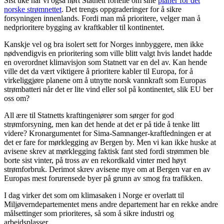
Sist uke har vi også hørt Statnett fortelle om sine
planer for det
norske strømnettet
. Det trengs oppgraderinger for å sikre
forsyningen innenlands. Fordi man må prioritere, velger man å
nedprioritere bygging av kraftkabler til kontinentet.
Kanskje vel og bra isolert sett for Norges innbyggere, men ikke
nødvendigvis en prioritering som ville blitt valgt hvis landet hadde
en overordnet klimavisjon som Statnett var en del av. Kan hende
ville det da vært viktigere å prioritere kabler til Europa, for å
virkeliggjøre planene om å utnytte norsk vannkraft som Europas
strømbatteri når det er lite vind eller sol på kontinentet, slik EU ber
oss om?
All ære til Statnetts kraftingeniører som sørger for god
strømforsyning, men kan det hende at det er på tide å tenke litt
videre? Kronargumentet for Sima-Samnanger-kraftledningen er at
det er fare for mørklegging av Bergen by. Men vi kan ikke huske at
avisene skrev at mørklegging faktisk fant sted fordi strømmen ble
borte sist vinter, på tross av en rekordkald vinter med høyt
strømforbruk. Derimot skrev avisene mye om at Bergen var en av
Europas mest forurensede byer på grunn av smog fra trafikken.
I dag virker det som om klimasaken i Norge er overlatt til
Miljøverndepartementet mens andre departement har en rekke andre
målsettinger som prioriteres, så som å sikre industri og
arbeidsplasser.