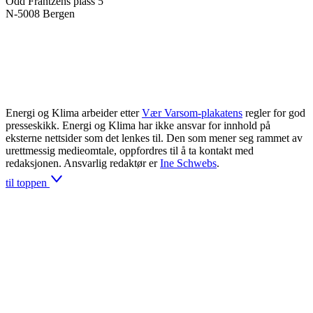
Odd Frantzens plass 5
N-5008 Bergen
Energi og Klima arbeider etter
Vær Varsom-plakatens
regler for god
presseskikk. Energi og Klima har ikke ansvar for innhold på
eksterne nettsider som det lenkes til. Den som mener seg rammet av
urettmessig medieomtale, oppfordres til å ta kontakt med
redaksjonen. Ansvarlig redaktør er
Ine Schwebs
.
til toppen