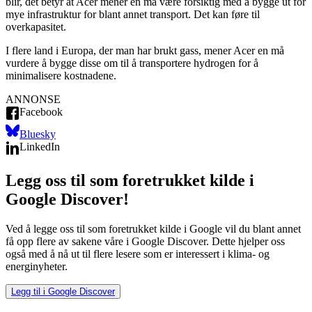
blir, det betyr at Acer mener en må være forsiktig med å bygge ut for
mye infrastruktur for blant annet transport. Det kan føre til
overkapasitet.
I flere land i Europa, der man har brukt gass, mener Acer en må
vurdere å bygge disse om til å transportere hydrogen for å
minimalisere kostnadene.
ANNONSE
Facebook
Bluesky
LinkedIn
Legg oss til som foretrukket kilde i
Google Discover!
Ved å legge oss til som foretrukket kilde i Google vil du blant annet
få opp flere av sakene våre i Google Discover. Dette hjelper oss
også med å nå ut til flere lesere som er interessert i klima- og
energinyheter.
Legg til i Google Discover