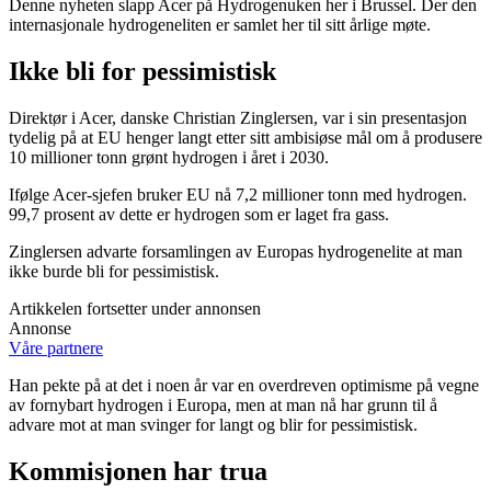
Denne nyheten slapp Acer på Hydrogenuken her i Brussel. Der den
internasjonale hydrogeneliten er samlet her til sitt årlige møte.
Ikke bli for pessimistisk
Direktør i Acer, danske Christian Zinglersen, var i sin presentasjon
tydelig på at EU henger langt etter sitt ambisiøse mål om å produsere
10 millioner tonn grønt hydrogen i året i 2030.
Ifølge Acer-sjefen bruker EU nå 7,2 millioner tonn med hydrogen.
99,7 prosent av dette er hydrogen som er laget fra gass.
Zinglersen advarte forsamlingen av Europas hydrogenelite at man
ikke burde bli for pessimistisk.
Artikkelen fortsetter under annonsen
Annonse
Våre partnere
Han pekte på at det i noen år var en overdreven optimisme på vegne
av fornybart hydrogen i Europa, men at man nå har grunn til å
advare mot at man svinger for langt og blir for pessimistisk.
Kommisjonen har trua