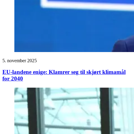
5. november 2025
EU-landene enige: Klamrer seg til skjørt klimamål
for 2040