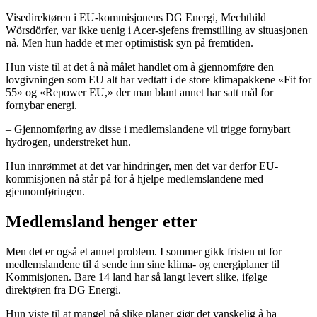
Visedirektøren i EU-kommisjonens DG Energi, Mechthild
Wörsdörfer, var ikke uenig i Acer-sjefens fremstilling av situasjonen
nå. Men hun hadde et mer optimistisk syn på fremtiden.
Hun viste til at det å nå målet handlet om å gjennomføre den
lovgivningen som EU alt har vedtatt i de store klimapakkene «Fit for
55» og «Repower EU,» der man blant annet har satt mål for
fornybar energi.
– Gjennomføring av disse i medlemslandene vil trigge fornybart
hydrogen, understreket hun.
Hun innrømmet at det var hindringer, men det var derfor EU-
kommisjonen nå står på for å hjelpe medlemslandene med
gjennomføringen.
Medlemsland henger etter
Men det er også et annet problem. I sommer gikk fristen ut for
medlemslandene til å sende inn sine klima- og energiplaner til
Kommisjonen. Bare 14 land har så langt levert slike, ifølge
direktøren fra DG Energi.
Hun viste til at mangel på slike planer gjør det vanskelig å ha