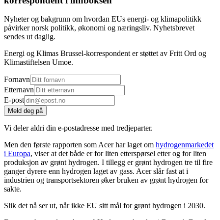
korrespondent i innboksen
Nyheter og bakgrunn om hvordan EUs energi- og klimapolitikk
påvirker norsk politikk, økonomi og næringsliv. Nyhetsbrevet
sendes ut daglig.
Energi og Klimas Brussel-korrespondent er støttet av Fritt Ord og
Klimastiftelsen Umoe.
Fornavn
Etternavn
E-post
Meld deg på
Vi deler aldri din e-postadresse med tredjeparter.
Men den første rapporten som Acer har laget om
hydrogenmarkedet
i Europa
, viser at det både er for liten etterspørsel etter og for liten
produksjon av grønt hydrogen. I tillegg er grønt hydrogen tre til fire
ganger dyrere enn hydrogen laget av gass. Acer slår fast at i
industrien og transportsektoren øker bruken av grønt hydrogen for
sakte.
Slik det nå ser ut, når ikke EU sitt mål for grønt hydrogen i 2030.