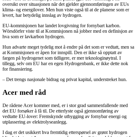
oversikt over situasjonen når det gjelder gjennomføringen av EUs
klima- og energilover. Men hun viste også til at de planene som er
levert, har betydelig innslag av hydrogen.
EU-kommisjonen har landet lovgivning for fornybart karbon.
Wörsdörfer viste til at Kommisjonen nå jobber med en definisjon av
hva som er lavkarbon hydrogen.
Hun advarte meget tydelig mot å endre på det som er vedtatt, men sa
at Kommisjonen er åpen for innspill. Den er ikke så opptatt av
fargen på hydrogenet som tidligere, er mer teknologinøytral. I
tillegg, selv om EU har en egen Hydrogenbank, er ikke dette nok
for finansiering.
– Det trengs nasjonale bidrag og privat kapital, understreket hun.
Acer med råd
De rådene Acer kommer med, er i stor grad sammenfallende med
det EU forsøker å få til. De etterlyste også gjennomføring av
vedtatte EU-lover: Fremskynde utbygging av fornybar energi og
utplassering av elektrolyseanlegg.
I dag er det usikkert hva fremtidig etterspørsel av grønt hydrogen