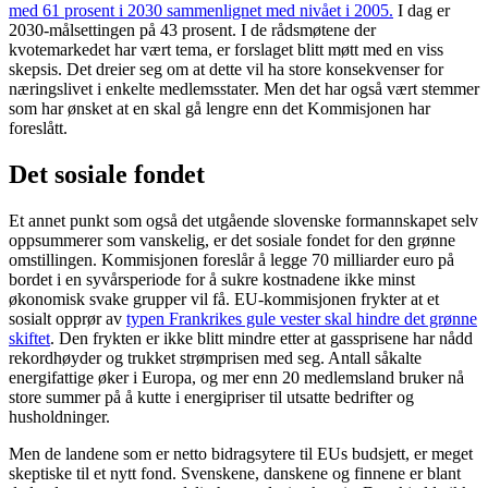
med 61 prosent i 2030 sammenlignet med nivået i 2005.
I dag er
2030-målsettingen på 43 prosent. I de rådsmøtene der
kvotemarkedet har vært tema, er forslaget blitt møtt med en viss
skepsis. Det dreier seg om at dette vil ha store konsekvenser for
næringslivet i enkelte medlemsstater. Men det har også vært stemmer
som har ønsket at en skal gå lengre enn det Kommisjonen har
foreslått.
Det sosiale fondet
Et annet punkt som også det utgående slovenske formannskapet selv
oppsummerer som vanskelig, er det sosiale fondet for den grønne
omstillingen. Kommisjonen foreslår å legge 70 milliarder euro på
bordet i en syvårsperiode for å sukre kostnadene ikke minst
økonomisk svake grupper vil få. EU-kommisjonen frykter at et
sosialt opprør av
typen Frankrikes gule vester skal hindre det grønne
skiftet
. Den frykten er ikke blitt mindre etter at gassprisene har nådd
rekordhøyder og trukket strømprisen med seg. Antall såkalte
energifattige øker i Europa, og mer enn 20 medlemsland bruker nå
store summer på å kutte i energipriser til utsatte bedrifter og
husholdninger.
Men de landene som er netto bidragsytere til EUs budsjett, er meget
skeptiske til et nytt fond. Svenskene, danskene og finnene er blant