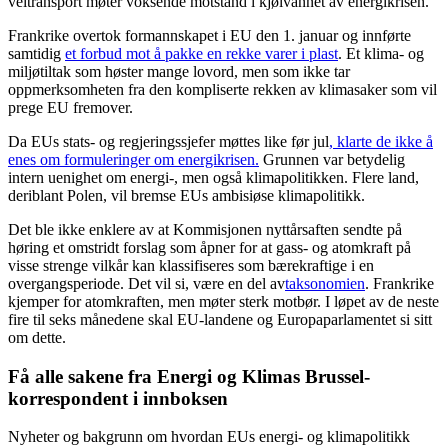
veitransport møter voksende motstand i kjølvannet av energikrisen.
Frankrike overtok formannskapet i EU den 1. januar og innførte
samtidig
et forbud mot å pakke en rekke varer i plast
. Et klima- og
miljøtiltak som høster mange lovord, men som ikke tar
oppmerksomheten fra den kompliserte rekken av klimasaker som vil
prege EU fremover.
Da EUs stats- og regjeringssjefer møttes like før jul
, klarte de ikke å
enes om formuleringer om energikrisen.
Grunnen var betydelig
intern uenighet om energi-, men også klimapolitikken. Flere land,
deriblant Polen, vil bremse EUs ambisiøse klimapolitikk.
Det ble ikke enklere av at Kommisjonen nyttårsaften sendte på
høring et omstridt forslag som åpner for at gass- og atomkraft på
visse strenge vilkår kan klassifiseres som bærekraftige i en
overgangsperiode. Det vil si, være en del av
taksonomien
. Frankrike
kjemper for atomkraften, men møter sterk motbør. I løpet av de neste
fire til seks månedene skal EU-landene og Europaparlamentet si sitt
om dette.
Få alle sakene fra Energi og Klimas Brussel-
korrespondent i innboksen
Nyheter og bakgrunn om hvordan EUs energi- og klimapolitikk