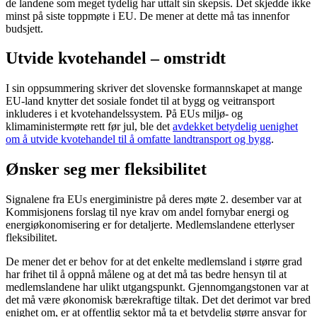
de landene som meget tydelig har uttalt sin skepsis. Det skjedde ikke
minst på siste toppmøte i EU. De mener at dette må tas innenfor
budsjett.
Utvide kvotehandel – omstridt
I sin oppsummering skriver det slovenske formannskapet at mange
EU-land knytter det sosiale fondet til at bygg og veitransport
inkluderes i et kvotehandelssystem. På EUs miljø- og
klimaministermøte rett før jul, ble det
avdekket betydelig uenighet
om å utvide kvotehandel til å omfatte landtransport og bygg
.
Ønsker seg mer fleksibilitet
Signalene fra EUs energiministre på deres møte 2. desember var at
Kommisjonens forslag til nye krav om andel fornybar energi og
energiøkonomisering er for detaljerte. Medlemslandene etterlyser
fleksibilitet.
De mener det er behov for at det enkelte medlemsland i større grad
har frihet til å oppnå målene og at det må tas bedre hensyn til at
medlemslandene har ulikt utgangspunkt. Gjennomgangstonen var at
det må være økonomisk bærekraftige tiltak. Det det derimot var bred
enighet om, er at offentlig sektor må ta et betydelig større ansvar for