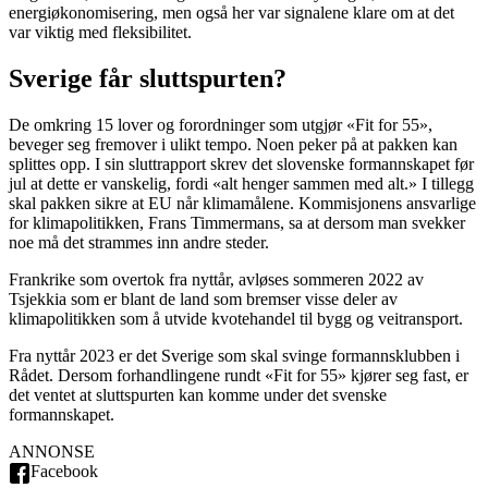
energiøkonomisering, men også her var signalene klare om at det
var viktig med fleksibilitet.
Sverige får sluttspurten?
De omkring 15 lover og forordninger som utgjør «Fit for 55»,
beveger seg fremover i ulikt tempo. Noen peker på at pakken kan
splittes opp. I sin sluttrapport skrev det slovenske formannskapet før
jul at dette er vanskelig, fordi «alt henger sammen med alt.» I tillegg
skal pakken sikre at EU når klimamålene. Kommisjonens ansvarlige
for klimapolitikken, Frans Timmermans, sa at dersom man svekker
noe må det strammes inn andre steder.
Frankrike som overtok fra nyttår, avløses sommeren 2022 av
Tsjekkia som er blant de land som bremser visse deler av
klimapolitikken som å utvide kvotehandel til bygg og veitransport.
Fra nyttår 2023 er det Sverige som skal svinge formannsklubben i
Rådet. Dersom forhandlingene rundt «Fit for 55» kjører seg fast, er
det ventet at sluttspurten kan komme under det svenske
formannskapet.
ANNONSE
Facebook