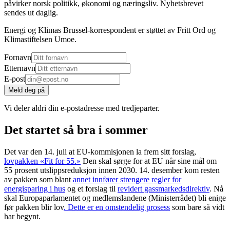
påvirker norsk politikk, økonomi og næringsliv. Nyhetsbrevet
sendes ut daglig.
Energi og Klimas Brussel-korrespondent er støttet av Fritt Ord og
Klimastiftelsen Umoe.
Fornavn
Etternavn
E-post
Meld deg på
Vi deler aldri din e-postadresse med tredjeparter.
Det startet så bra i sommer
Det var den 14. juli at EU-kommisjonen la frem sitt forslag,
lovpakken «Fit for 55.»
Den skal sørge for at EU når sine mål om
55 prosent utslippsreduksjon innen 2030. 14. desember kom resten
av pakken som blant
annet innfører strengere regler for
energisparing i hus
og et forslag til
revidert gassmarkedsdirektiv
. Nå
skal Europaparlamentet og medlemslandene (Ministerrådet) bli enige
før pakken blir lov
. Dette er en omstendelig prosess
som bare så vidt
har begynt.