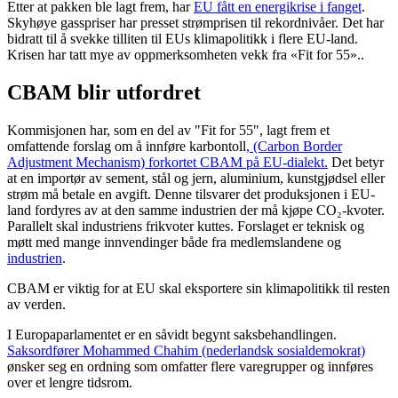
Etter at pakken ble lagt frem, har
EU fått en energikrise i fanget
.
Skyhøye gasspriser har presset strømprisen til rekordnivåer. Det har
bidratt til å svekke tilliten til EUs klimapolitikk i flere EU-land.
Krisen har tatt mye av oppmerksomheten vekk fra «Fit for 55»..
CBAM blir utfordret
Kommisjonen har, som en del av "Fit for 55", lagt frem et
omfattende forslag om å innføre karbontoll
, (Carbon Border
Adjustment Mechanism) forkortet CBAM på EU-dialekt.
Det betyr
at en importør av sement, stål og jern, aluminium, kunstgjødsel eller
strøm må betale en avgift. Denne tilsvarer det produksjonen i EU-
land fordyres av at den samme industrien der må kjøpe CO₂-kvoter.
Parallelt skal industriens frikvoter kuttes. Forslaget er teknisk og
møtt med mange innvendinger både fra medlemslandene og
industrien
.
CBAM er viktig for at EU skal eksportere sin klimapolitikk til resten
av verden.
I Europaparlamentet er en såvidt begynt saksbehandlingen.
Saksordfører Mohammed Chahim (nederlandsk sosialdemokrat)
ønsker seg en ordning som omfatter flere varegrupper og innføres
over et lengre tidsrom.