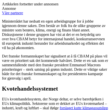
Artikkelen fortsetter under annonsen
Annonse
Våre partnere
Ministerrådet har nedsatt en egen arbeidsgruppe for å jobbe
igjennom denne saken. Den består av folk fra de ulike gruppene av
ministre som berøres, klima, energi og finans blant annet.
Diskusjonene i denne gruppen har vist at det er en betydelig uro
over hva CBAM betyr for internasjonal handel, konkurranseevnen
til europeisk industri herunder for arbeidsmarkedet og effekten det
vil ha på økonomien.
Det franske formannskapet har signalisert at å få CBAM på plass vil
være en prioritert sak det kommende halvåret. Dette er en sak som er
sammenfallende med den franske president Emmanuel Macrons
prioriteringer – sterk satsing på grønn industri. Dette er viktige saker
både for det franske formannskapet og for presidentens kampanje
for gjenvalg i april.
Kvotehandelssystemet
EUs kvotehandelssystem, der Norge deltar, er selve bærebjelken i
EUs klimapolitikk. Sektorene som er dekket av EUs kvotemarked –
industri, kraft og luftfart – skal ifølge
forslaget kutte klimagassutslipp