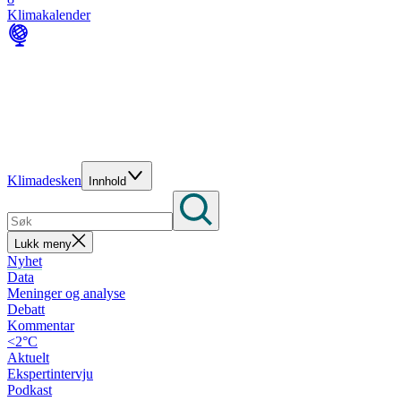
Klimakalender
Klimadesken
Innhold
Lukk meny
Nyhet
Data
Meninger og analyse
Debatt
Kommentar
<2°C
Aktuelt
Ekspertintervju
Podkast