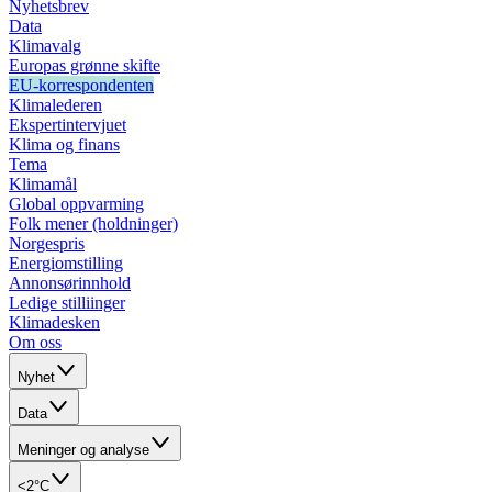
Nyhetsbrev
Data
Klimavalg
Europas grønne skifte
EU-korrespondenten
Klimalederen
Ekspertintervjuet
Klima og finans
Tema
Klimamål
Global oppvarming
Folk mener (holdninger)
Norgespris
Energiomstilling
Annonsørinnhold
Ledige stilliinger
Klimadesken
Om oss
Nyhet
Data
Meninger og analyse
<2°C