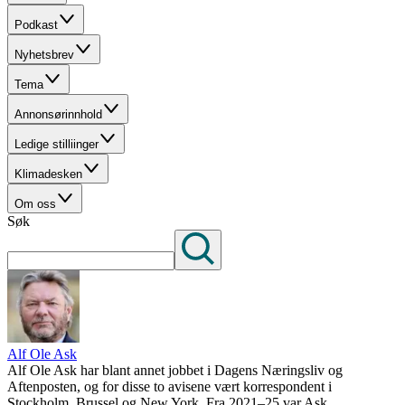
Podkast
Nyhetsbrev
Tema
Annonsørinnhold
Ledige stilliinger
Klimadesken
Om oss
Søk
Alf Ole Ask
Alf Ole Ask har blant annet jobbet i Dagens Næringsliv og
Aftenposten, og for disse to avisene vært korrespondent i
Stockholm, Brussel og New York. Fra 2021–25 var Ask