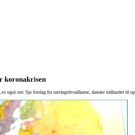
er koronakrisen
 også om: Sju forslag fra næringslivsallianse, danske milliarder til opp