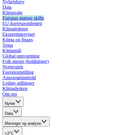
Nyhetsbrev
Data
Klimavalg
Europas grønne skifte
EU-korrespondenten
Klimalederen
Ekspertintervjuet
Klima og finans
Tema
Klimamål
Global oppvarming
Folk mener (holdninger)
Norgespris
Energiomstilling
Annonsørinnhold
Ledige stilliinger
Klimadesken
Om oss
Nyhet
Data
Meninger og analyse
<2°C