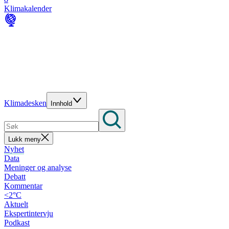
Klimakalender
Klimadesken
Innhold
Lukk meny
Nyhet
Data
Meninger og analyse
Debatt
Kommentar
<2°C
Aktuelt
Ekspertintervju
Podkast