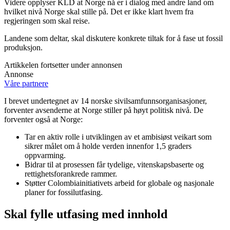
Videre opplyser KLD at Norge nå er i dialog med andre land om
hvilket nivå Norge skal stille på. Det er ikke klart hvem fra
regjeringen som skal reise.
Landene som deltar, skal diskutere konkrete tiltak for å fase ut fossil
produksjon.
Artikkelen fortsetter under annonsen
Annonse
Våre partnere
I brevet undertegnet av 14 norske sivilsamfunnsorganisasjoner,
forventer avsenderne at Norge stiller på høyt politisk nivå. De
forventer også at Norge:
Tar en aktiv rolle i utviklingen av et ambisiøst veikart som
sikrer målet om å holde verden innenfor 1,5 graders
oppvarming.
Bidrar til at prosessen får tydelige, vitenskapsbaserte og
rettighetsforankrede rammer.
Støtter Colombiainitiativets arbeid for globale og nasjonale
planer for fossilutfasing.
Skal fylle utfasing med innhold