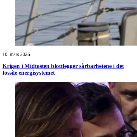
10. mars 2026
Krigen i Midtøsten blottlegger sårbarhetene i det
fossile energisystemet