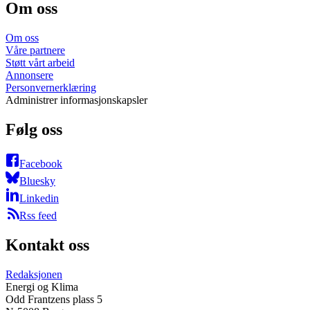
Om oss
Om oss
Våre partnere
Støtt vårt arbeid
Annonsere
Personvernerklæring
Administrer informasjonskapsler
Følg oss
Facebook
Bluesky
Linkedin
Rss feed
Kontakt oss
Redaksjonen
Energi og Klima
Odd Frantzens plass 5