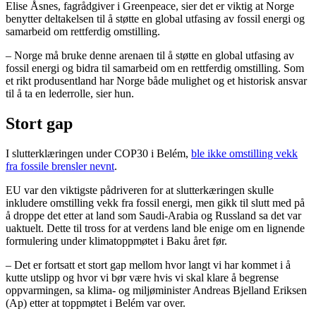
Elise Åsnes, fagrådgiver i Greenpeace, sier det er viktig at Norge
benytter deltakelsen til å støtte en global utfasing av fossil energi og
samarbeid om rettferdig omstilling.
– Norge må bruke denne arenaen til å støtte en global utfasing av
fossil energi og bidra til samarbeid om en rettferdig omstilling. Som
et rikt produsentland har Norge både mulighet og et historisk ansvar
til å ta en lederrolle, sier hun.
Stort gap
I slutterklæringen under COP30 i Belém,
ble ikke omstilling vekk
fra fossile brensler nevnt
.
EU var den viktigste pådriveren for at slutterkæringen skulle
inkludere omstilling vekk fra fossil energi, men gikk til slutt med på
å droppe det etter at land som Saudi-Arabia og Russland sa det var
uaktuelt. Dette til tross for at verdens land ble enige om en lignende
formulering under klimatoppmøtet i Baku året før.
– Det er fortsatt et stort gap mellom hvor langt vi har kommet i å
kutte utslipp og hvor vi bør være hvis vi skal klare å begrense
oppvarmingen, sa klima- og miljøminister Andreas Bjelland Eriksen
(Ap) etter at toppmøtet i Belém var over.