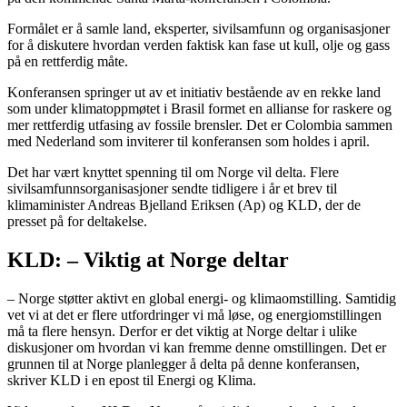
Formålet er å samle land, eksperter, sivilsamfunn og organisasjoner
for å diskutere hvordan verden faktisk kan fase ut kull, olje og gass
på en rettferdig måte.
Konferansen springer ut av et initiativ bestående av en rekke land
som under klimatoppmøtet i Brasil formet en allianse for raskere og
mer rettferdig utfasing av fossile brensler. Det er Colombia sammen
med Nederland som inviterer til konferansen som holdes i april.
Det har vært knyttet spenning til om Norge vil delta. Flere
sivilsamfunnsorganisasjoner sendte tidligere i år et brev til
klimaminister Andreas Bjelland Eriksen (Ap) og KLD, der de
presset på for deltakelse.
KLD: – Viktig at Norge deltar
– Norge støtter aktivt en global energi- og klimaomstilling. Samtidig
vet vi at det er flere utfordringer vi må løse, og energiomstillingen
må ta flere hensyn. Derfor er det viktig at Norge deltar i ulike
diskusjoner om hvordan vi kan fremme denne omstillingen. Det er
grunnen til at Norge planlegger å delta på denne konferansen,
skriver KLD i en epost til Energi og Klima.