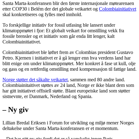
Santa Marta-konferansen blir den første internasjonale møtearenaen
etter COP30 i Belém der det globale veikartet og
Colombiainitiativet
skal konkretiseres og fylles med innhold.
To forskjellige initiativ for fossil utfasing ble lansert under
klimatoppmøtet i fjor: Et globalt veikart for omstilling vekk fra
fossile brensler og et initiativ som går enda litt lenger, kalt
Colombiainitiativet.
Colombiainitiativet ble løftet frem av Colombias president Gustavo
Petro. Kjernen i initiativet er å gå lenger enn hva verdens land har
blitt enige om under klimatoppmøtet. Mer konkret å fase ut kull, olje
og gass og en rettferdig omstilling med kompensasjon til fattige land.
Norge støtter det såkalte veikartet
, sammen med 80 andre land.
Colombiainitaitivet støttes av 24 land, Norge er ikke blant dem som
har gitt initiativet offisiell støtte. Blant europeiske land som støtter
sistnevnte, er Danmark, Nederland og Spania.
– Ny giv
Lillian Bredal Eriksen i Forum for utvikling og miljø mener Norges
deltakelse under Santa Marta-konferansen er et momentum.
– Det har gitt ny giv fordi det er så vanskelig innen Paris-