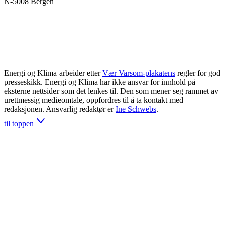
N-5008 Bergen
Energi og Klima arbeider etter
Vær Varsom-plakatens
regler for god
presseskikk. Energi og Klima har ikke ansvar for innhold på
eksterne nettsider som det lenkes til. Den som mener seg rammet av
urettmessig medieomtale, oppfordres til å ta kontakt med
redaksjonen. Ansvarlig redaktør er
Ine Schwebs
.
til toppen