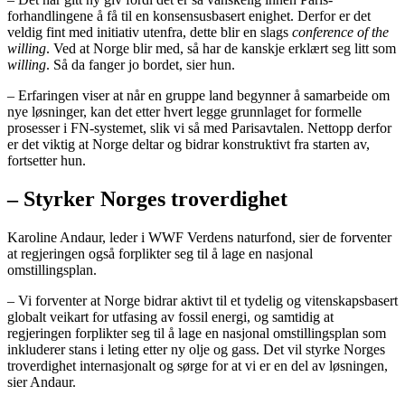
forhandlingene å få til en konsensusbasert enighet. Derfor er det
veldig fint med initiativ utenfra, dette blir en slags
conference of the
willing
. Ved at Norge blir med, så har de kanskje erklært seg litt som
willing
. Så da fanger jo bordet, sier hun.
– Erfaringen viser at når en gruppe land begynner å samarbeide om
nye løsninger, kan det etter hvert legge grunnlaget for formelle
prosesser i FN-systemet, slik vi så med Parisavtalen. Nettopp derfor
er det viktig at Norge deltar og bidrar konstruktivt fra starten av,
fortsetter hun.
– Styrker Norges troverdighet
Karoline Andaur, leder i WWF Verdens naturfond, sier de forventer
at regjeringen også forplikter seg til å lage en nasjonal
omstillingsplan.
– Vi forventer at Norge bidrar aktivt til et tydelig og vitenskapsbasert
globalt veikart for utfasing av fossil energi, og samtidig at
regjeringen forplikter seg til å lage en nasjonal omstillingsplan som
inkluderer stans i leting etter ny olje og gass. Det vil styrke Norges
troverdighet internasjonalt og sørge for at vi er en del av løsningen,
sier Andaur.