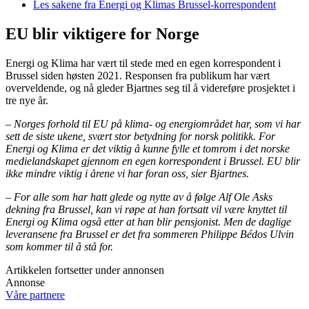
Les sakene fra Energi og Klimas Brussel-korrespondent
EU blir viktigere for Norge
Energi og Klima har vært til stede med en egen korrespondent i
Brussel siden høsten 2021. Responsen fra publikum har vært
overveldende, og nå gleder Bjartnes seg til å videreføre prosjektet i
tre nye år.
– Norges forhold til EU på klima- og energiområdet har, som vi har
sett de siste ukene, svært stor betydning for norsk politikk. For
Energi og Klima er det viktig å kunne fylle et tomrom i det norske
medielandskapet gjennom en egen korrespondent i Brussel. EU blir
ikke mindre viktig i årene vi har foran oss, sier Bjartnes.
– For alle som har hatt glede og nytte av å følge Alf Ole Asks
dekning fra Brussel, kan vi røpe at han fortsatt vil være knyttet til
Energi og Klima også etter at han blir pensjonist. Men de daglige
leveransene fra Brussel er det fra sommeren Philippe Bédos Ulvin
som kommer til å stå for.
Artikkelen fortsetter under annonsen
Annonse
Våre partnere