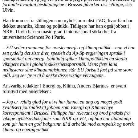
formidle hvordan beslutningene i Brussel påvirker oss i Norge
, sier
Ulvin.
Han kommer fra stillingen som nyhetsjournalist i VG, hvor han har
dekket utenriks, klima og politikk. Tidligere har han også jobbet i
NRK. Ulvin har en mastergrad i internasjonal sikkerhet fra
universitetet Sciences Po i Paris
.
– EU setter rammene for norsk energi- og klimapolitikk – noe vi har
sett tydelig det siste året, spesielt da Ap-Sp-regjeringen sprakk i
spørsmålet om energi. Samtidig spiller klimapolitikken en stadig
viktigere rolle i globale sikkerhetsspørsmål. Mens flere land
nedjusterer sine klimaambisjoner, står EU fortsatt fast på sine store
mål. Jeg ser frem til å dekke disse viktige veivalgene.
Ansvarlig redaktør i Energi og Klima, Anders Bjartnes, er svært
fornøyd med ansettelsen:
– Jeg er veldig glad for at vi har funnet en ung og meget godt
kvalifisert journalist til jobben som Energi og Klimas nye
korrespondent i Brussel. Philippe har relevant og bred praksis fra
viktige nyhetsredaksjoner som NRK og VG, og han har utdanning
som gir ham en god bakgrunn til å arbeide med europeisk og norsk
klima- og energipolitikk.