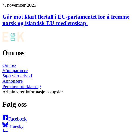
4. november 2025
Går mot klart flertall i EU-parlamentet for å fremme
norsk og islandsk EU-medlemskap
Om oss
Om oss
Våre partnere
Støtt vårt arbeid
Annonsere
Personvernerklæring
Administrer informasjonskapsler
Følg oss
Facebook
Bluesky