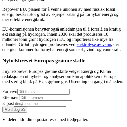
Repower EU, planen for å venne unionen av med russisk fossil
energi, består i stor grad av skjerpet satsing på fornybar energi og
mer effektiv energibruk.
EU-kommisjonen benytter også anledningen til å foreslå en kraftig
økt satsing på hydrogen. Innen 2030 skal det produseres 10
millioner tonn grønt hydrogen i EU og importeres like mye fra
utlandet. Grønt hydrogen produseres ved
elektrolyse av vann
, der
energien kommer fra fornybar energi som sol-, vind- og vannkraft.
Nyhetsbrevet Europas grønne skifte
I nyhetsbrevet Europas grønne skifte velger Energi og Klima-
redaksjonen ut nyheter og analyser om klimapolitikken i Europa,
med særlig blikk på EUs grønne giv. Utsending en gang i måneden.
Fornavn
Etternavn
E-post
Meld deg på
Vi deler aldri din e-postadresse med tredjeparter.