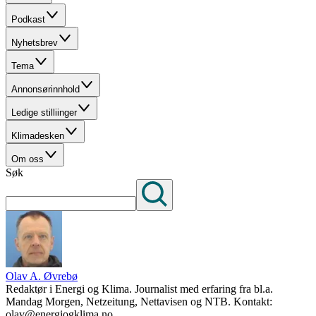
Podkast
Nyhetsbrev
Tema
Annonsørinnhold
Ledige stilliinger
Klimadesken
Om oss
Søk
Olav A. Øvrebø
Redaktør i Energi og Klima. Journalist med erfaring fra bl.a.
Mandag Morgen, Netzeitung, Nettavisen og NTB. Kontakt:
olav@energiogklima.no