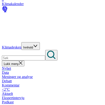
Klimakalender
Klimadesken
Innhold
Lukk meny
Nyhet
Data
Meninger og analyse
Debatt
Kommentar
<2°C
Aktuelt
Ekspertintervju
Podkast