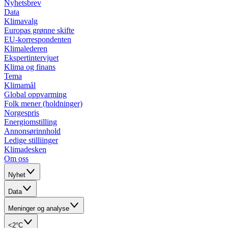
Nyhetsbrev
Data
Klimavalg
Europas grønne skifte
EU-korrespondenten
Klimalederen
Ekspertintervjuet
Klima og finans
Tema
Klimamål
Global oppvarming
Folk mener (holdninger)
Norgespris
Energiomstilling
Annonsørinnhold
Ledige stilliinger
Klimadesken
Om oss
Nyhet
Data
Meninger og analyse
<2°C