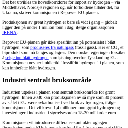
Det bør utvikles tre hovedkorridorer for import av hydrogen – via
Middelhavet, Nordsjø-regionen og, når forholdene tillater det, fra
Ukraina, skriver kommisjonen i Repower EU-planen.
Produksjonen av grønt hydrogen er bare så vidt i gang – globalt
ligger den på under 1 million tonn i dag, ifølge organisasjonen
IRENA
.
Repower EU-planen går ikke spesifikt inn på potensialet i blått
hydrogen, som
produseres fra naturgass
(fossil gass). Her er CO₂ et
biprodukt som må fanges og lagres. Den norske regjeringen forsøker
å
selge inn blått hydrogen
som løsning overfor Tyskland og EU.
Kommisjonen nevner imidlertid "fossilfritt hydrogen" i planen, som
kan innbefatte blått hydrogen.
Industri sentralt bruksområde
Industrien utpekes i planen som sentralt bruksområde for grønt
hydrogen. Innen 2030 kan produksjonen av så mye som 30 prosent
av stålet i EU være avkarbonisert ved bruk av hydrogen, ifølge
kommisjonen. Det vil kreve 1,4 millioner tonn grønt hydrogen og
investeringer i industrien i størrelsesorden 18-20 milliarder euro.
Kommisjonen vil introdusere differansekontrakter og egen
finansiering under EUs innovasjonsfond for å fremskynde et skifte