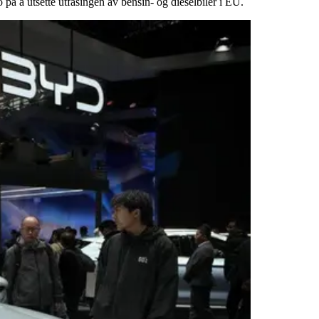
o på å utsette utfasingen av bensin- og dieselbiler i EU.