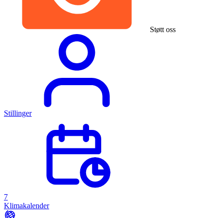
Støtt oss
Stillinger
7
Klimakalender