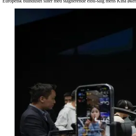
Europeisk bilindustri sliter med stagnerende elbil-salg mens Kina øker v