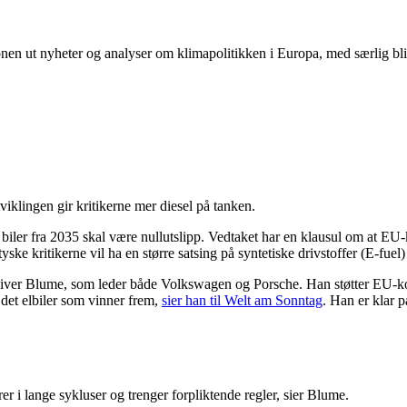
onen ut nyheter og analyser om klimapolitikken i Europa, med særlig b
viklingen gir kritikerne mer diesel på tanken.
biler fra 2035 skal være nullutslipp. Vedtaket har en klausul om at E
yske kritikerne vil ha en større satsing på syntetiske drivstoffer (E-fuel
 Oliver Blume, som leder både Volkswagen og Porsche. Han støtter EU-kommi
 det elbiler som vinner frem,
sier han til Welt am Sonntag
. Han er klar 
rer i lange sykluser og trenger forpliktende regler, sier Blume.