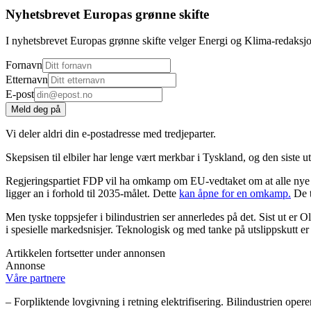
Nyhetsbrevet Europas grønne skifte
I nyhetsbrevet Europas grønne skifte velger Energi og Klima-redaksj
Fornavn
Etternavn
E-post
Meld deg på
Vi deler aldri din e-postadresse med tredjeparter.
Skepsisen til elbiler har lenge vært merkbar i Tyskland, og den siste ut
Regjeringspartiet FDP vil ha omkamp om EU-vedtaket om at alle nye 
ligger an i forhold til 2035-målet. Dette
kan åpne for en omkamp.
De t
Men tyske toppsjefer i bilindustrien ser annerledes på det. Sist ut er
i spesielle markedsnisjer. Teknologisk og med tanke på utslippskutt er
Artikkelen fortsetter under annonsen
Annonse
Våre partnere
– Forpliktende lovgivning i retning elektrifisering. Bilindustrien opere