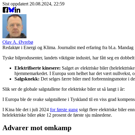
Sist oppdatert
20.08.2024, 22:59
Olav A. Øvrebø
Redaktør i Energi og Klima. Journalist med erfaring fra bl.a. Mand
Tyske bilprodusenter, landets viktigste industri, har fått seg en dobbel
Elektrifiserte kinesere:
Salget av elektriske biler (helelektrisk
hjemmemarkedet. I Europa som helhet har det vært nullvekst, og
Salgsknekk:
Det selges færre biler med forbrenningsmotor i det
Slik ser de globale salgstallene for elektriske biler ut så langt i år:
I Europa ble de svake salgstallene i Tyskland til en viss grad kompens
I Kina ble det i juli 2024
for første gang
solgt flere elektriske biler en
helelektriske biler økte 12 prosent de første sju månedene.
Advarer mot omkamp