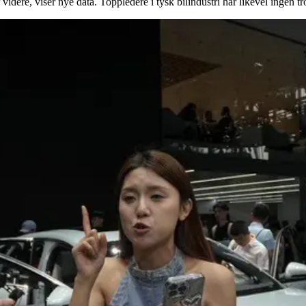
idere, viser nye data. Toppledere i tysk bilindustri har likevel ingen tr