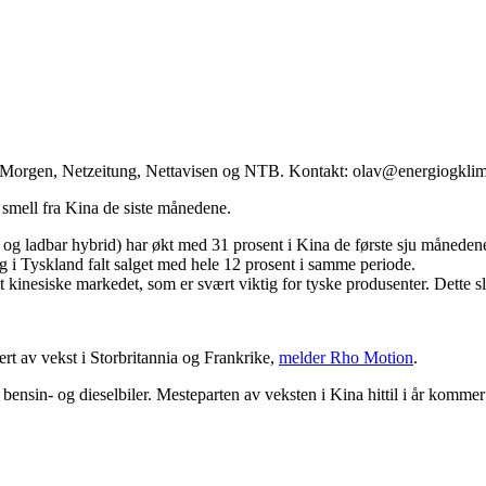
ag Morgen, Netzeitung, Nettavisen og NTB. Kontakt: olav@energiogkli
t smell fra Kina de siste månedene.
e og ladbar hybrid) har økt med 31 prosent i Kina de første sju månedene
 i Tyskland falt salget med hele 12 prosent i samme periode.
 kinesiske markedet, som er svært viktig for tyske produsenter. Dette s
ert av vekst i Storbritannia og Frankrike,
melder Rho Motion
.
n bensin- og dieselbiler. Mesteparten av veksten i Kina hittil i år komme