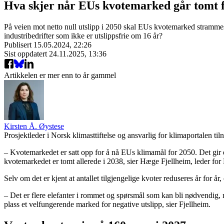
Hva skjer når EUs kvotemarked går tomt f
På veien mot netto null utslipp i 2050 skal EUs kvotemarked strammes 
industribedrifter som ikke er utslippsfrie om 16 år?
Publisert
15.05.2024, 22:26
Sist oppdatert
24.11.2025, 13:36
Artikkelen er mer enn to år gammel
Kirsten Å. Øystese
Prosjektleder i Norsk klimasttiftelse og ansvarlig for klimaportalen til
– Kvotemarkedet er satt opp for å nå EUs klimamål for 2050. Det gir en 
kvotemarkedet er tomt allerede i 2038, sier Hæge Fjellheim, leder fo
Selv om det er kjent at antallet tilgjengelige kvoter reduseres år for år,
– Det er flere elefanter i rommet og spørsmål som kan bli nødvendig, 
plass et velfungerende marked for negative utslipp, sier Fjellheim.