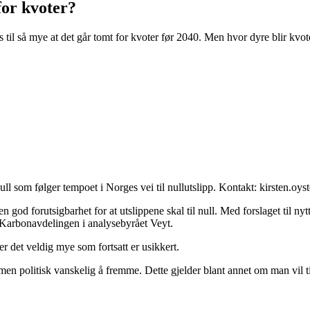
or kvoter?
til så mye at det går tomt for kvoter før 2040. Men hvor dyre blir kvot
null som følger tempoet i Norges vei til nullutslipp. Kontakt: kirsten.oy
god forutsigbarhet for at utslippene skal til null. Med forslaget til nyt
r Karbonavdelingen i analysebyrået Veyt.
 er det veldig mye som fortsatt er usikkert.
men politisk vanskelig å fremme. Dette gjelder blant annet om man vil t