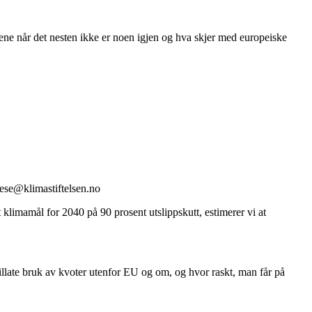
ene når det nesten ikke er noen igjen og hva skjer med europeiske
stese@klimastiftelsen.no
t klimamål for 2040 på 90 prosent utslippskutt, estimerer vi at
illate bruk av kvoter utenfor EU og om, og hvor raskt, man får på