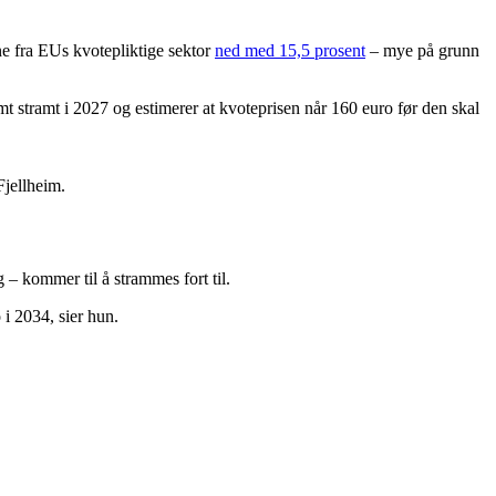
ne fra EUs kvotepliktige sektor
ned med 15,5 prosent
– mye på grunn
mt stramt i 2027 og estimerer at kvoteprisen når 160 euro før den skal
Fjellheim.
– kommer til å strammes fort til.
i 2034, sier hun.