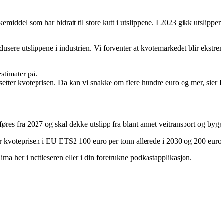
ddel som har bidratt til store kutt i utslippene. I 2023 gikk utslippe
usere utslippene i industrien. Vi forventer at kvotemarkedet blir ekstre
estimater på.
setter kvoteprisen. Da kan vi snakke om flere hundre euro og mer, sier 
 fra 2027 og skal dekke utslipp fra blant annet veitransport og bygg 
når kvoteprisen i EU ETS2 100 euro per tonn allerede i 2030 og 200 euro 
ma her i nettleseren eller i din foretrukne podkastapplikasjon.