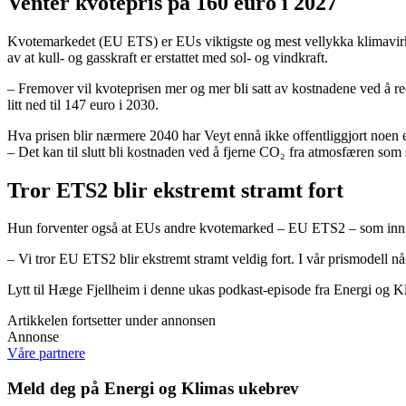
Venter kvotepris på 160 euro i 2027
Kvotemarkedet (EU ETS) er EUs viktigste og mest vellykka klimavirkemi
av at kull- og gasskraft er erstattet med sol- og vindkraft.
– Fremover vil kvoteprisen mer og mer bli satt av kostnadene ved å red
litt ned til 147 euro i 2030.
Hva prisen blir nærmere 2040 har Veyt ennå ikke offentliggjort noen 
– Det kan til slutt bli kostnaden ved å fjerne CO₂ fra atmosfæren som 
Tror ETS2 blir ekstremt stramt fort
Hun forventer også at EUs andre kvotemarked – EU ETS2 – som innføres
– Vi tror EU ETS2 blir ekstremt stramt veldig fort. I vår prismodell 
Lytt til Hæge Fjellheim i denne ukas podkast-episode fra Energi og Kli
Artikkelen fortsetter under annonsen
Annonse
Våre partnere
Meld deg på Energi og Klimas ukebrev