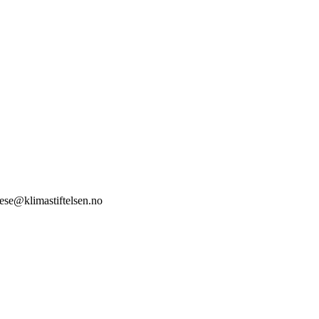
stese@klimastiftelsen.no