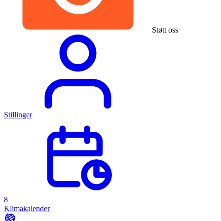
Støtt oss
Stillinger
8
Klimakalender