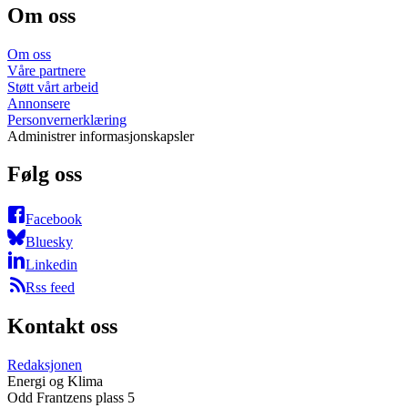
Om oss
Om oss
Våre partnere
Støtt vårt arbeid
Annonsere
Personvernerklæring
Administrer informasjonskapsler
Følg oss
Facebook
Bluesky
Linkedin
Rss feed
Kontakt oss
Redaksjonen
Energi og Klima
Odd Frantzens plass 5