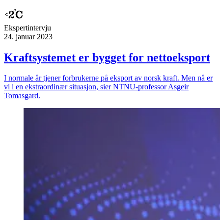
Ekspert­intervju
24. januar 2023
Kraftsystemet er bygget for nettoeksport
I normale år tjener forbrukerne på eksport av norsk kraft. Men nå er
vi i en ekstraordinær situasjon, sier NTNU-professor Asgeir
Tomasgard.