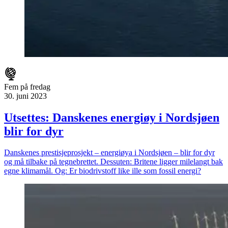
Fem på fredag
30. juni 2023
Utsettes: Danskenes energiøy i Nordsjøen
blir for dyr
Danskenes prestisjeprosjekt – energiøya i Nordsjøen – blir for dyr
og må tilbake på tegnebrettet. Dessuten: Britene ligger milelangt bak
egne klimamål. Og: Er biodrivstoff like ille som fossil energi?