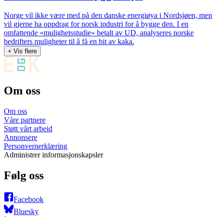
Norge vil ikke være med på den danske energiøya i Nordsjøen, men
vil gjerne ha oppdrag for norsk industri for å bygge den. I en
omfattende «mulighetsstudie» betalt av UD, analyseres norske
bedrifters muligheter til å få en bit av kaka.
+ Vis flere
Om oss
Om oss
Våre partnere
Støtt vårt arbeid
Annonsere
Personvernerklæring
Administrer informasjonskapsler
Følg oss
Facebook
Bluesky