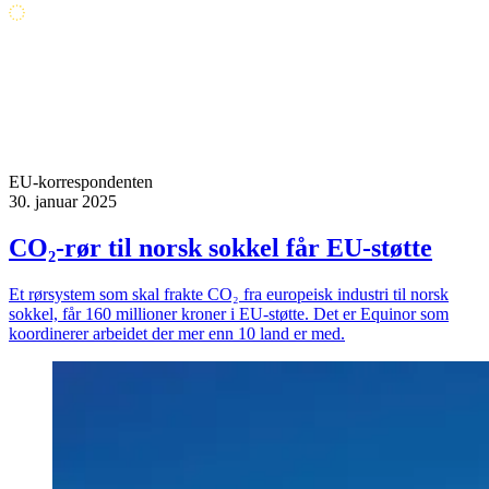
EU-korrespondenten
30. januar 2025
CO₂-rør til norsk sokkel får EU-støtte
Et rørsystem som skal frakte CO₂ fra europeisk industri til norsk
sokkel, får 160 millioner kroner i EU-støtte. Det er Equinor som
koordinerer arbeidet der mer enn 10 land er med.