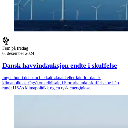
Fem på fredag
6. desember 2024
Dansk havvindauksjon endte i skuffelse
Ingen bud i det som ble kalt «knald eller fald for dansk
klimapolitik». Også om elbilsalg i Storbritannia, skuffelse og håp
rundt USAs klimapolitikk og en tysk energiglose.