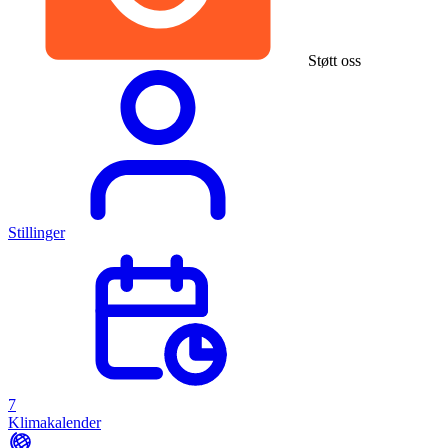
Støtt oss
Stillinger
7
Klimakalender