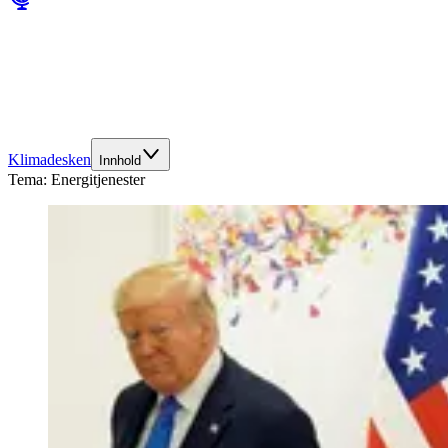
Klimadesken
Innhold
Tema:
Energitjenester