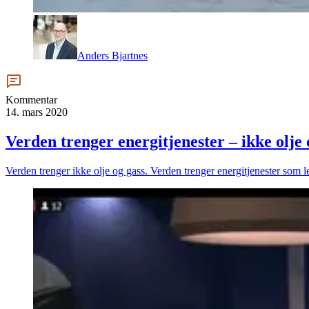
Anders Bjartnes
Kommentar
14. mars 2020
Verden trenger energitjenester – ikke olje 
Verden trenger ikke olje og gass. Verden trenger energitjenester som le