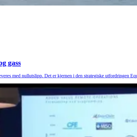
og gass
veres med nullutslipp. Det er kjernen i den strategiske utfordringen Equ