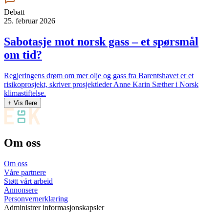
Debatt
25. februar 2026
Sabotasje mot norsk gass – et spørsmål
om tid?
Regjeringens drøm om mer olje og gass fra Barentshavet er et
risikoprosjekt, skriver prosjektleder Anne Karin Sæther i Norsk
klimastiftelse.
+ Vis flere
Om oss
Om oss
Våre partnere
Støtt vårt arbeid
Annonsere
Personvernerklæring
Administrer informasjonskapsler