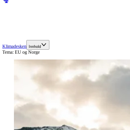
Klimadesken
Innhold
Tema:
EU og Norge