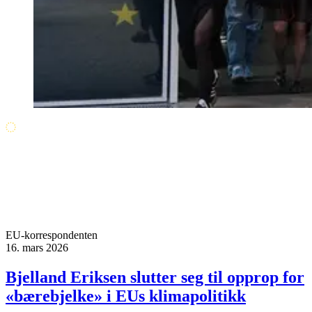
EU-korrespondenten
16. mars 2026
Bjelland Eriksen slutter seg til opprop for
«bærebjelke» i EUs klimapolitikk