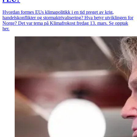
Hvordan formes EUs klimapolitikk i en tid preget av krig,
handelskonflikter og stormaktrivalisering? Hva betyr utviklingen for
Norge? Det var tema på Klimafrokost fredag 13. mars. Se opptak
her.