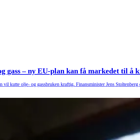
 og gass – ny EU-plan kan få markedet til å
il kutte olje- og gassbruken kraftig. Finansminister Jens Stoltenberg o