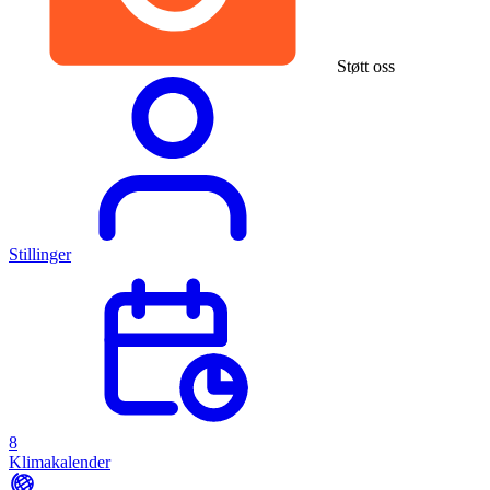
Støtt oss
Stillinger
8
Klimakalender