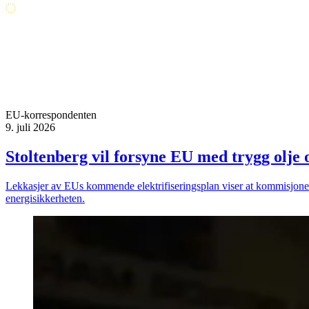
EU-korrespondenten
9. juli 2026
Stoltenberg vil forsyne EU med trygg olje
Lekkasjer av EUs kommende elektrifiseringsplan viser at kommisjonen v
energisikkerheten.