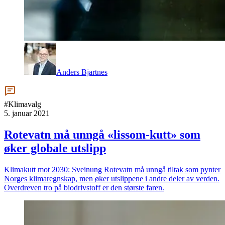
Anders Bjartnes
#Klimavalg
5. januar 2021
Rotevatn må unngå «lissom-kutt» som
øker globale utslipp
Klimakutt mot 2030: Sveinung Rotevatn må unngå tiltak som pynter
Norges klimaregnskap, men øker utslippene i andre deler av verden.
Overdreven tro på biodrivstoff er den største faren.