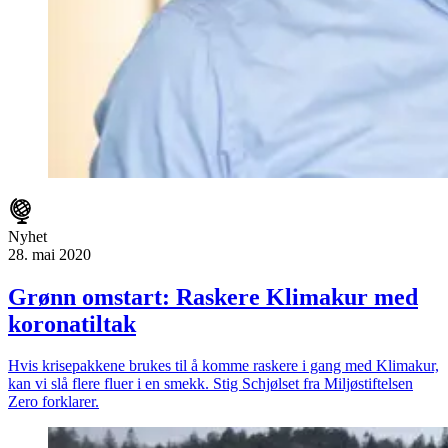
Nyhet
28. mai 2020
Grønn omstart: Raskere Klimakur med
koronatiltak
Hvis krisepakkene brukes til å komme raskere i gang med Klimakur,
kan vi slå flere fluer i en smekk. Stig Schjølset fra Miljøstiftelsen
Zero forklarer.