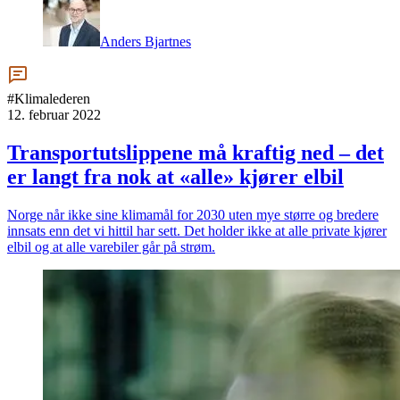
Anders Bjartnes
#Klimalederen
12. februar 2022
Transportutslippene må kraftig ned – det
er langt fra nok at «alle» kjører elbil
Norge når ikke sine klimamål for 2030 uten mye større og bredere
innsats enn det vi hittil har sett. Det holder ikke at alle private kjører
elbil og at alle varebiler går på strøm.