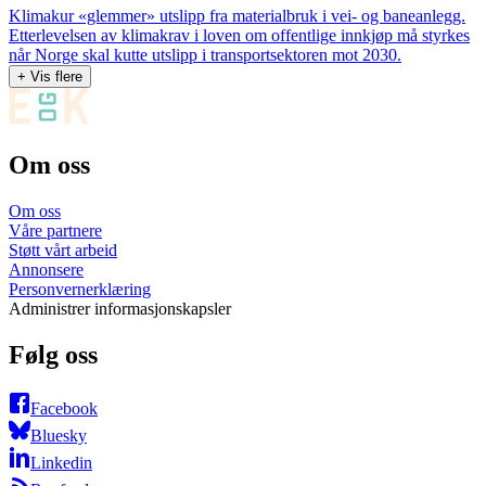
Klimakur «glemmer» utslipp fra materialbruk i vei- og baneanlegg.
Etterlevelsen av klimakrav i loven om offentlige innkjøp må styrkes
når Norge skal kutte utslipp i transportsektoren mot 2030.
+ Vis flere
Om oss
Om oss
Våre partnere
Støtt vårt arbeid
Annonsere
Personvernerklæring
Administrer informasjonskapsler
Følg oss
Facebook
Bluesky
Linkedin